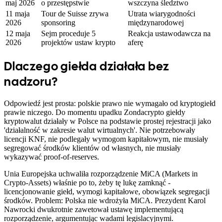
maj 2026
o przestępstwie
wszczyna śledztwo
11 maja
Tour de Suisse zrywa
Utrata wiarygodności
2026
sponsoring
międzynarodowej
12 maja
Sejm proceduje 5
Reakcja ustawodawcza na
2026
projektów ustaw krypto
aferę
Dlaczego giełda działała bez
nadzoru?
Odpowiedź jest prosta: polskie prawo nie wymagało od kryptogiełd
prawie niczego. Do momentu upadku Zondacrypto giełdy
kryptowalut działały w Polsce na podstawie prostej rejestracji jako
'działalność w zakresie walut wirtualnych'. Nie potrzebowały
licencji KNF, nie podlegały wymogom kapitałowym, nie musiały
segregować środków klientów od własnych, nie musiały
wykazywać proof-of-reserves.
Unia Europejska uchwaliła rozporządzenie MiCA (Markets in
Crypto-Assets) właśnie po to, żeby tę lukę zamknąć -
licencjonowanie giełd, wymogi kapitałowe, obowiązek segregacji
środków. Problem: Polska nie wdrożyła MiCA. Prezydent Karol
Nawrocki dwukrotnie zawetował ustawę implementującą
rozporządzenie, argumentując wadami legislacyjnymi.