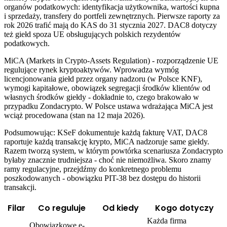
organów podatkowych: identyfikacja użytkownika, wartości kupna
i sprzedaży, transfery do portfeli zewnętrznych. Pierwsze raporty za
rok 2026 trafić mają do KAS do 31 stycznia 2027. DAC8 dotyczy
też giełd spoza UE obsługujących polskich rezydentów
podatkowych.
MiCA (Markets in Crypto-Assets Regulation) - rozporządzenie UE
regulujące rynek kryptoaktywów. Wprowadza wymóg
licencjonowania giełd przez organy nadzoru (w Polsce KNF),
wymogi kapitałowe, obowiązek segregacji środków klientów od
własnych środków giełdy - dokładnie to, czego brakowało w
przypadku Zondacrypto. W Polsce ustawa wdrażająca MiCA jest
wciąż procedowana (stan na 12 maja 2026).
Podsumowując: KSeF dokumentuje każdą fakturę VAT, DAC8
raportuje każdą transakcję krypto, MiCA nadzoruje same giełdy.
Razem tworzą system, w którym powtórka scenariusza Zondacrypto
byłaby znacznie trudniejsza - choć nie niemożliwa. Skoro znamy
ramy regulacyjne, przejdźmy do konkretnego problemu
poszkodowanych - obowiązku PIT-38 bez dostępu do historii
transakcji.
Filar
Co reguluje
Od kiedy
Kogo dotyczy
Każda firma
Obowiązkowe e-