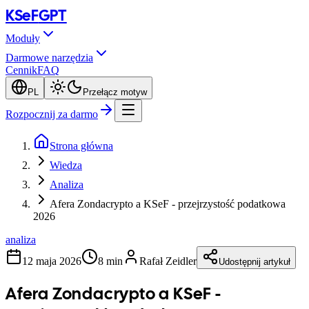
KSeF
GPT
Moduły
Darmowe narzędzia
Cennik
FAQ
PL
Przełącz motyw
Rozpocznij za darmo
Strona główna
Wiedza
Analiza
Afera Zondacrypto a KSeF - przejrzystość podatkowa
2026
analiza
12 maja 2026
8 min
Rafał Zeidler
Udostępnij artykuł
Afera Zondacrypto a KSeF -