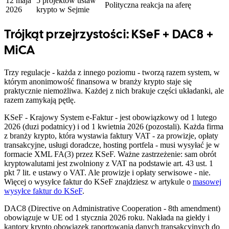
12 maja
5 projektów ustaw
Polityczna reakcja na aferę
2026
krypto w Sejmie
Trójkąt przejrzystości: KSeF + DAC8 +
MiCA
Trzy regulacje - każda z innego poziomu - tworzą razem system, w
którym anonimowość finansowa w branży krypto staje się
praktycznie niemożliwa. Każdej z nich brakuje części układanki, ale
razem zamykają pętlę.
KSeF - Krajowy System e-Faktur - jest obowiązkowy od 1 lutego
2026 (duzi podatnicy) i od 1 kwietnia 2026 (pozostali). Każda firma
z branży krypto, która wystawia faktury VAT - za prowizje, opłaty
transakcyjne, usługi doradcze, hosting portfela - musi wysyłać je w
formacie XML FA(3) przez KSeF. Ważne zastrzeżenie: sam obrót
kryptowalutami jest zwolniony z VAT na podstawie art. 43 ust. 1
pkt 7 lit. e ustawy o VAT. Ale prowizje i opłaty serwisowe - nie.
Więcej o wysyłce faktur do KSeF znajdziesz w artykule o
masowej
wysyłce faktur do KSeF
.
DAC8 (Directive on Administrative Cooperation - 8th amendment)
obowiązuje w UE od 1 stycznia 2026 roku. Nakłada na giełdy i
kantory krypto obowiązek raportowania danych transakcyjnych do