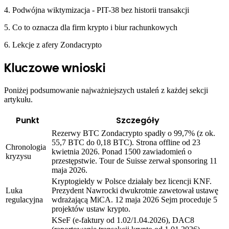
4. Podwójna wiktymizacja - PIT-38 bez historii transakcji
5. Co to oznacza dla firm krypto i biur rachunkowych
6. Lekcje z afery Zondacrypto
Kluczowe wnioski
Poniżej podsumowanie najważniejszych ustaleń z każdej sekcji
artykułu.
Punkt
Szczegóły
Rezerwy BTC Zondacrypto spadły o 99,7% (z ok.
55,7 BTC do 0,18 BTC). Strona offline od 23
Chronologia
kwietnia 2026. Ponad 1500 zawiadomień o
kryzysu
przestępstwie. Tour de Suisse zerwał sponsoring 11
maja 2026.
Kryptogiełdy w Polsce działały bez licencji KNF.
Luka
Prezydent Nawrocki dwukrotnie zawetował ustawę
regulacyjna
wdrażającą MiCA. 12 maja 2026 Sejm proceduje 5
projektów ustaw krypto.
KSeF (e-faktury od 1.02/1.04.2026), DAC8