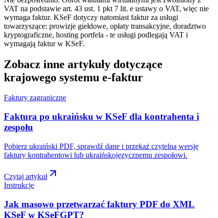
VAT na podstawie art. 43 ust. 1 pkt 7 lit. e ustawy o VAT, więc nie
wymaga faktur. KSeF dotyczy natomiast faktur za usługi
towarzyszące: prowizje giełdowe, opłaty transakcyjne, doradztwo
kryptograficzne, hosting portfela - te usługi podlegają VAT i
wymagają faktur w KSeF.
Zobacz inne artykuły dotyczące
krajowego systemu e-faktur
Faktury zagraniczne
Faktura po ukraińsku w KSeF dla kontrahenta i
zespołu
Pobierz ukraiński PDF, sprawdź dane i przekaż czytelną wersję
faktury kontrahentowi lub ukraińskojęzycznemu zespołowi.
Czytaj artykuł
Instrukcje
Jak masowo przetwarzać faktury PDF do XML
KSeF w KSeFGPT?