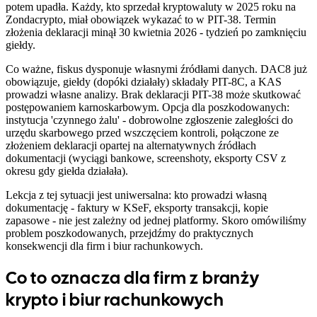
potem upadła. Każdy, kto sprzedał kryptowaluty w 2025 roku na
Zondacrypto, miał obowiązek wykazać to w PIT-38. Termin
złożenia deklaracji minął 30 kwietnia 2026 - tydzień po zamknięciu
giełdy.
Co ważne, fiskus dysponuje własnymi źródłami danych. DAC8 już
obowiązuje, giełdy (dopóki działały) składały PIT-8C, a KAS
prowadzi własne analizy. Brak deklaracji PIT-38 może skutkować
postępowaniem karnoskarbowym. Opcja dla poszkodowanych:
instytucja 'czynnego żalu' - dobrowolne zgłoszenie zaległości do
urzędu skarbowego przed wszczęciem kontroli, połączone ze
złożeniem deklaracji opartej na alternatywnych źródłach
dokumentacji (wyciągi bankowe, screenshoty, eksporty CSV z
okresu gdy giełda działała).
Lekcja z tej sytuacji jest uniwersalna: kto prowadzi własną
dokumentację - faktury w KSeF, eksporty transakcji, kopie
zapasowe - nie jest zależny od jednej platformy. Skoro omówiliśmy
problem poszkodowanych, przejdźmy do praktycznych
konsekwencji dla firm i biur rachunkowych.
Co to oznacza dla firm z branży
krypto i biur rachunkowych