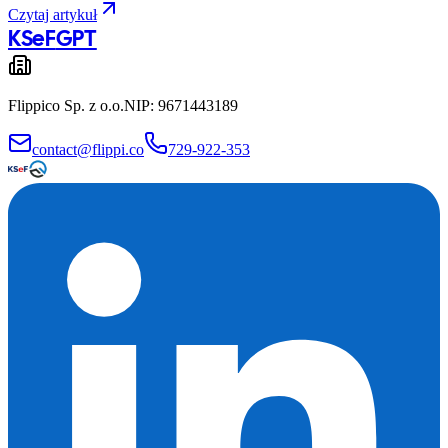
Czytaj artykuł
KSeF
GPT
Flippico Sp. z o.o.
NIP: 9671443189
contact@flippi.co
729-922-353