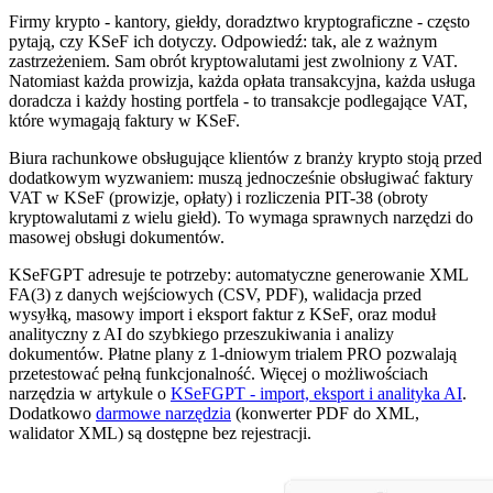
Firmy krypto - kantory, giełdy, doradztwo kryptograficzne - często
pytają, czy KSeF ich dotyczy. Odpowiedź: tak, ale z ważnym
zastrzeżeniem. Sam obrót kryptowalutami jest zwolniony z VAT.
Natomiast każda prowizja, każda opłata transakcyjna, każda usługa
doradcza i każdy hosting portfela - to transakcje podlegające VAT,
które wymagają faktury w KSeF.
Biura rachunkowe obsługujące klientów z branży krypto stoją przed
dodatkowym wyzwaniem: muszą jednocześnie obsługiwać faktury
VAT w KSeF (prowizje, opłaty) i rozliczenia PIT-38 (obroty
kryptowalutami z wielu giełd). To wymaga sprawnych narzędzi do
masowej obsługi dokumentów.
KSeFGPT adresuje te potrzeby: automatyczne generowanie XML
FA(3) z danych wejściowych (CSV, PDF), walidacja przed
wysyłką, masowy import i eksport faktur z KSeF, oraz moduł
analityczny z AI do szybkiego przeszukiwania i analizy
dokumentów. Płatne plany z 1-dniowym trialem PRO pozwalają
przetestować pełną funkcjonalność. Więcej o możliwościach
narzędzia w artykule o
KSeFGPT - import, eksport i analityka AI
.
Dodatkowo
darmowe narzędzia
(konwerter PDF do XML,
walidator XML) są dostępne bez rejestracji.