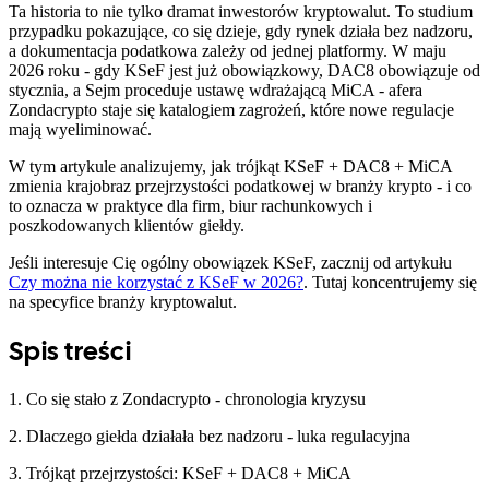
Ta historia to nie tylko dramat inwestorów kryptowalut. To studium
przypadku pokazujące, co się dzieje, gdy rynek działa bez nadzoru,
a dokumentacja podatkowa zależy od jednej platformy. W maju
2026 roku - gdy KSeF jest już obowiązkowy, DAC8 obowiązuje od
stycznia, a Sejm proceduje ustawę wdrażającą MiCA - afera
Zondacrypto staje się katalogiem zagrożeń, które nowe regulacje
mają wyeliminować.
W tym artykule analizujemy, jak trójkąt KSeF + DAC8 + MiCA
zmienia krajobraz przejrzystości podatkowej w branży krypto - i co
to oznacza w praktyce dla firm, biur rachunkowych i
poszkodowanych klientów giełdy.
Jeśli interesuje Cię ogólny obowiązek KSeF, zacznij od artykułu
Czy można nie korzystać z KSeF w 2026?
. Tutaj koncentrujemy się
na specyfice branży kryptowalut.
Spis treści
1. Co się stało z Zondacrypto - chronologia kryzysu
2. Dlaczego giełda działała bez nadzoru - luka regulacyjna
3. Trójkąt przejrzystości: KSeF + DAC8 + MiCA