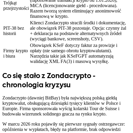
(raportowanie transakcji krypto od 1.01.2026),
Trójkąt
MiCA (licencjonowanie giełd - procedowana).
przejrzystości
Razem tworzą system eliminujący anonimowość
finansową w krypto.
Klienci Zondacrypto stracili środki i dokumentację,
PIT-38 bez
ale obowiązek PIT-38 pozostaje. Opcja: czynny żal
historii
+ deklaracja na podstawie alternatywnych źródeł
(wyciągi bankowe, screenshoty, CSV).
Obowiązek KSeF dotyczy faktur za prowizje i
Firmy krypto
opłaty (nie samego obrotu kryptowalutami).
i biura
Narzędzia takie jak KSeFGPT automatyzują
walidację XML FA(3) i masową wysyłkę.
Co się stało z Zondacrypto -
chronologia kryzysu
Zondacrypto (dawniej BitBay) była największą polską giełdą
kryptowalut, obsługującą dziesiątki tysięcy klientów w Polsce i
Europie. Firma sponsorowała wyścig kolarski Tour de Suisse i
budowała wizerunek solidnego gracza na rynku krypto.
W marcu 2026 roku pojawiły się pierwsze sygnały ostrzegawcze:
opóźnienia w wypłatach, błędy na platformie, brak odpowiedzi