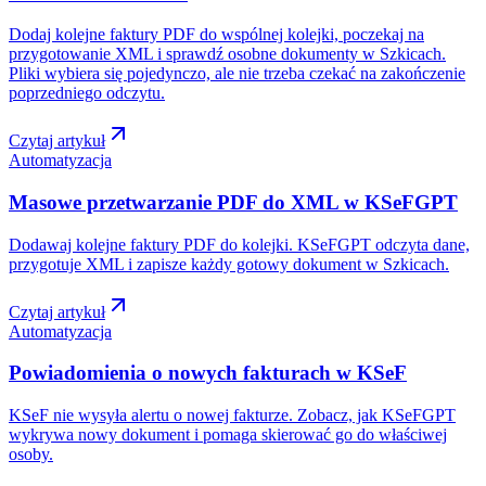
Dodaj kolejne faktury PDF do wspólnej kolejki, poczekaj na
przygotowanie XML i sprawdź osobne dokumenty w Szkicach.
Pliki wybiera się pojedynczo, ale nie trzeba czekać na zakończenie
poprzedniego odczytu.
Czytaj artykuł
Automatyzacja
Masowe przetwarzanie PDF do XML w KSeFGPT
Dodawaj kolejne faktury PDF do kolejki. KSeFGPT odczyta dane,
przygotuje XML i zapisze każdy gotowy dokument w Szkicach.
Czytaj artykuł
Automatyzacja
Powiadomienia o nowych fakturach w KSeF
KSeF nie wysyła alertu o nowej fakturze. Zobacz, jak KSeFGPT
wykrywa nowy dokument i pomaga skierować go do właściwej
osoby.