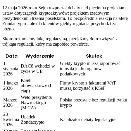
12 maja 2026 roku Sejm rozpoczął debaty nad pięcioma projektami
ustaw dotyczących kryptoaktywów: projektem rządowym,
prezydenckim i trzema poselskimi. To bezpośrednia reakcja na aferę
Zondacrypto - ale dla klientów giełdy regulacja przychodzi za
późno.
Skoro rozumiemy lukę regulacyjną, przejdźmy do rozwiązań -
trójkąta regulacji, który ma zapobiec powtórce.
Data
Wydarzenie
Skutek
1
Giełdy krypto muszą raportować
DAC8 wchodzi w
stycznia
transakcje do organów
życie w UE
2026
podatkowych
KSeF
1 lutego
Firmy krypto z fakturami VAT
obowiązkowy (I
2026
muszą korzystać z KSeF
etap)
Weto prezydenta
Marzec
Polska pozostaje bez regulacji rynku
Nawrockiego
2026
krypto
(MiCA)
23
Upadek
kwietnia
Katalizator debaty legislacyjnej
Zondacrypto
2026