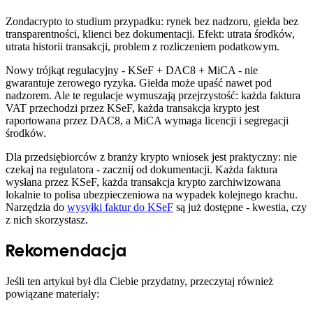
Zondacrypto to studium przypadku: rynek bez nadzoru, giełda bez
transparentności, klienci bez dokumentacji. Efekt: utrata środków,
utrata historii transakcji, problem z rozliczeniem podatkowym.
Nowy trójkąt regulacyjny - KSeF + DAC8 + MiCA - nie
gwarantuje zerowego ryzyka. Giełda może upaść nawet pod
nadzorem. Ale te regulacje wymuszają przejrzystość: każda faktura
VAT przechodzi przez KSeF, każda transakcja krypto jest
raportowana przez DAC8, a MiCA wymaga licencji i segregacji
środków.
Dla przedsiębiorców z branży krypto wniosek jest praktyczny: nie
czekaj na regulatora - zacznij od dokumentacji. Każda faktura
wysłana przez KSeF, każda transakcja krypto zarchiwizowana
lokalnie to polisa ubezpieczeniowa na wypadek kolejnego krachu.
Narzędzia do
wysyłki faktur do KSeF
są już dostępne - kwestia, czy
z nich skorzystasz.
Rekomendacja
Jeśli ten artykuł był dla Ciebie przydatny, przeczytaj również
powiązane materiały: