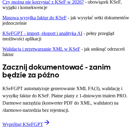
Czy można nie korzystać z KSeF w 2026?
- obowiązek KSeF,
wyjątki i konsekwencje
Masowa wysyłka faktur do KSeF
- jak wysyłać setki dokumentów
jednocześnie
KSeFGPT - import, eksport i analityka AI
- pełny przegląd
możliwości aplikacji
Walidacja i przetwarzanie XML w KSeF
- jak uniknąć odrzuceń
faktur
Zacznij dokumentować - zanim
będzie za późno
KSeFGPT automatyzuje generowanie XML FA(3), walidację i
wysyłkę faktur do KSeF. Płatne plany z 1-dniowym trialem PRO.
Darmowe narzędzia (konwerter PDF do XML, walidator) na
/darmowe-narzedzia bez rejestracji.
Wypróbuj KSeFGPT