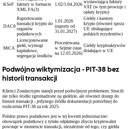
wystawiająca faktury
KSeF
faktury w formacie
1.02/1.04.2026
VAT (w tym prowizje i
XML FA(3)
opłaty krypto)
Raportowanie
Giełdy i kantory
1.01.2026
transakcji krypto do
krypto (również spoza
DAC8
(raporty od
organów
UE obsługujące
31.01.2027)
podatkowych
polskich rezydentów)
Licencjonowanie
Procedowana
giełd, wymogi
Giełdy kryptoaktywów
MiCA
w Sejmie (stan
kapitałowe,
działające w UE
na 12.05.2026)
segregacja środków
Podwójna wiktymizacja - PIT-38 bez
historii transakcji
Klienci Zondacrypto stanęli przed podwójnym problemem. Stracili
nie tylko środki zgromadzone na giełdzie, ale również dostęp do
historii transakcji - jedynego źródła dokumentacji potrzebnej do
rozliczenia PIT-38 za rok 2025.
Polskie prawo podatkowe jest w tej kwestii jednoznaczne:
obowiązek podatkowy z tytułu odpłatnego zbycia kryptowalut
powstaje w momencie transakcji, niezależnie od tego, czy giełda