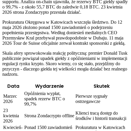
supportu. Analiza on-chain ujawniła, że rezerwy BTC giełdy spadły
o 99,7% - z około 55,7 BTC do zaledwie 0,18 BTC. 23 kwietnia
2026 strona Zondacrypto przestała działać.
Prokuratura Okręgowa w Katowicach wszczęła śledztwo. Do 12
maja 2026 złożono ponad 1500 zawiadomień o podejrzeniu
popełnienia przestępstwa. Według doniesień medialnych CEO
Przemysław Kral przebywał prawdopodobnie w Dubaju. 11 maja
2026 Tour de Suisse oficjalnie zerwał kontrakt sponsorski z giełdą.
Skala afery sprowokowała reakcję polityczną: premier Donald Tusk
publicznie powiązał upadek giełdy z opóźnieniami w implementacji
regulacji rynku krypto. Skoro wiemy, co się stało, przejdźmy do
przyczyn - dlaczego giełda tej wielkości mogła działać bez realnego
nadzoru.
Data
Wydarzenie
Skutek
Opóźnienia wypłat,
Marzec
Pierwsze sygnały
spadek rezerw BTC o
2026
ostrzegawcze
99,7%
23
Klienci tracą dostęp do
kwietnia
Strona Zondacrypto offline
środków i historii transakcji
2026
Kwiecień-
Ponad 1500 zawiadomień
Prokuratura w Katowicach