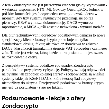
Afera Zondacrypto nie jest pierwszym krachem giełdy kryptowalut -
wystarczy wspomnieć FTX, Mt. Gox czy QuadrigaCX. Jednak w
polskim kontekście jest bezprecedensowa, ponieważ uderza w
moment, gdy trzy systemy regulacyjne przecinają się po raz
pierwszy: KSeF wymusza dokumentację, DAC8 wymusza
raportowanie, a MiCA - jeśli zostanie uchwalona - wymusi nadzór.
Dla biur rachunkowych i doradców podatkowych oznacza to nową
specjalizację: klient z branży krypto potrzebuje nie tylko
standardowej obsługi faktur, ale również doradztwa w zakresie
DAC8, klasyfikacji transakcji na gruncie VAT i procedury czynnego
żalu. To nie jest wiedza, którą każde biuro posiada - i tu jest szansa
na różnicowanie oferty.
Z perspektywy systemu podatkowego upadek Zondacrypto
paradoksalnie przyspieszy cyfryzację. Politycy szukają odpowiedzi
na pytanie 'jak zapobiec kolejnej aferze' - i odpowiedzią są właśnie
systemy takie jak KSeF i DAC8, które tworzą ślad audytowy
niemożliwy do ukrycia. Przejrzystość podatkowa w branży krypto
nie jest już postulatem - staje się faktem.
Podsumowanie - lekcje z afery
Zondacrypto