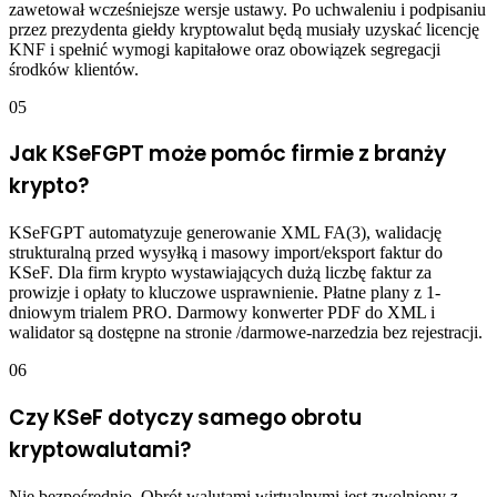
zawetował wcześniejsze wersje ustawy. Po uchwaleniu i podpisaniu
przez prezydenta giełdy kryptowalut będą musiały uzyskać licencję
KNF i spełnić wymogi kapitałowe oraz obowiązek segregacji
środków klientów.
05
Jak KSeFGPT może pomóc firmie z branży
krypto?
KSeFGPT automatyzuje generowanie XML FA(3), walidację
strukturalną przed wysyłką i masowy import/eksport faktur do
KSeF. Dla firm krypto wystawiających dużą liczbę faktur za
prowizje i opłaty to kluczowe usprawnienie. Płatne plany z 1-
dniowym trialem PRO. Darmowy konwerter PDF do XML i
walidator są dostępne na stronie /darmowe-narzedzia bez rejestracji.
06
Czy KSeF dotyczy samego obrotu
kryptowalutami?
Nie bezpośrednio. Obrót walutami wirtualnymi jest zwolniony z