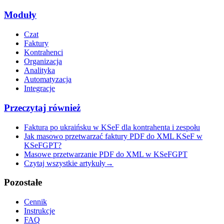
Moduły
Czat
Faktury
Kontrahenci
Organizacja
Analityka
Automatyzacja
Integracje
Przeczytaj również
Faktura po ukraińsku w KSeF dla kontrahenta i zespołu
Jak masowo przetwarzać faktury PDF do XML KSeF w
KSeFGPT?
Masowe przetwarzanie PDF do XML w KSeFGPT
Czytaj wszystkie artykuły
→
Pozostałe
Cennik
Instrukcje
FAQ