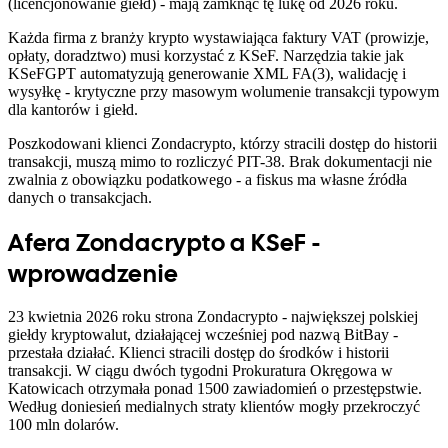
(licencjonowanie giełd) - mają zamknąć tę lukę od 2026 roku.
Każda firma z branży krypto wystawiająca faktury VAT (prowizje,
opłaty, doradztwo) musi korzystać z KSeF. Narzędzia takie jak
KSeFGPT automatyzują generowanie XML FA(3), walidację i
wysyłkę - krytyczne przy masowym wolumenie transakcji typowym
dla kantorów i giełd.
Poszkodowani klienci Zondacrypto, którzy stracili dostęp do historii
transakcji, muszą mimo to rozliczyć PIT-38. Brak dokumentacji nie
zwalnia z obowiązku podatkowego - a fiskus ma własne źródła
danych o transakcjach.
Afera Zondacrypto a KSeF -
wprowadzenie
23 kwietnia 2026 roku strona Zondacrypto - największej polskiej
giełdy kryptowalut, działającej wcześniej pod nazwą BitBay -
przestała działać. Klienci stracili dostęp do środków i historii
transakcji. W ciągu dwóch tygodni Prokuratura Okręgowa w
Katowicach otrzymała ponad 1500 zawiadomień o przestępstwie.
Według doniesień medialnych straty klientów mogły przekroczyć
100 mln dolarów.