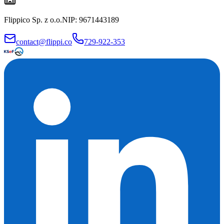
Flippico Sp. z o.o.
NIP: 9671443189
contact@flippi.co
729-922-353