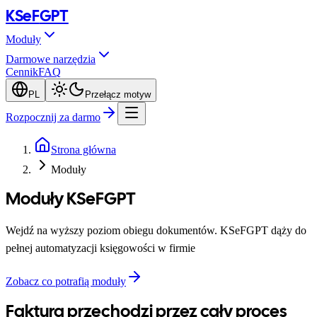
KSeF
GPT
Moduły
Darmowe narzędzia
Cennik
FAQ
PL
Przełącz motyw
Rozpocznij za darmo
Strona główna
Moduły
Moduły KSeFGPT
Wejdź na wyższy poziom obiegu dokumentów. KSeFGPT dąży do
pełnej automatyzacji księgowości w firmie
Zobacz co potrafią moduły
Faktura przechodzi przez cały proces