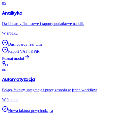
05
Analityka
Dashboardy finansowe i raporty podatkowe na klik
W środku
Dashboardy real-time
Raport VAT i KPiR
Poznaj moduł
06
Automatyzacja
Połącz faktury, integracje i pracę zespołu w jeden workflow
W środku
Nowa faktura przychodząca