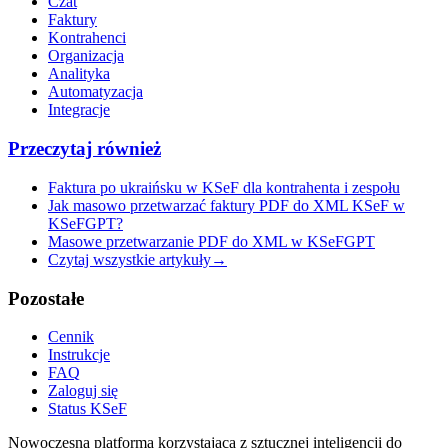
Czat
Faktury
Kontrahenci
Organizacja
Analityka
Automatyzacja
Integracje
Przeczytaj również
Faktura po ukraińsku w KSeF dla kontrahenta i zespołu
Jak masowo przetwarzać faktury PDF do XML KSeF w
KSeFGPT?
Masowe przetwarzanie PDF do XML w KSeFGPT
Czytaj wszystkie artykuły
→
Pozostałe
Cennik
Instrukcje
FAQ
Zaloguj się
Status KSeF
Nowoczesna platforma korzystająca z sztucznej inteligencji do