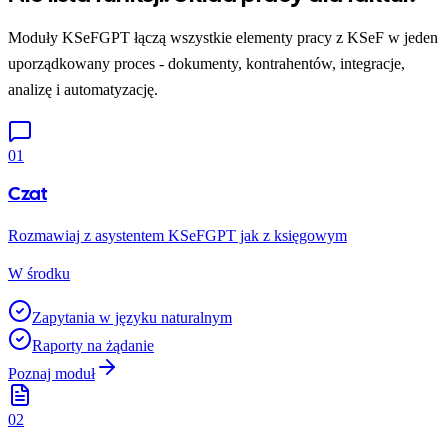
Moduły KSeFGPT łączą wszystkie elementy pracy z KSeF w jeden
uporządkowany proces - dokumenty, kontrahentów, integracje,
analizę i automatyzację.
01
Czat
Rozmawiaj z asystentem KSeFGPT jak z księgowym
W środku
Zapytania w języku naturalnym
Raporty na żądanie
Poznaj moduł
02