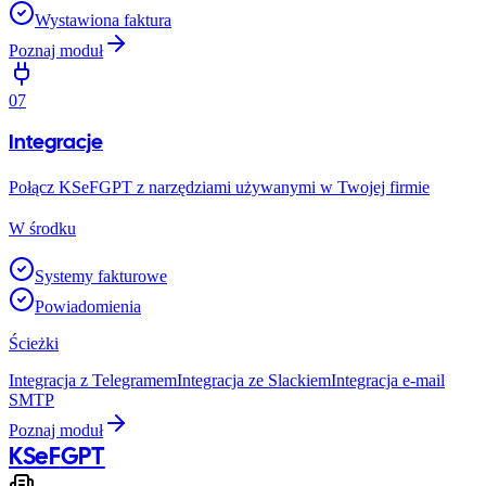
Wystawiona faktura
Poznaj moduł
07
Integracje
Połącz KSeFGPT z narzędziami używanymi w Twojej firmie
W środku
Systemy fakturowe
Powiadomienia
Ścieżki
Integracja z Telegramem
Integracja ze Slackiem
Integracja e-mail
SMTP
Poznaj moduł
KSeF
GPT