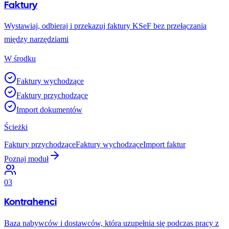
Faktury
Wystawiaj, odbieraj i przekazuj faktury KSeF bez przełączania
między narzędziami
W środku
Faktury wychodzące
Faktury przychodzące
Import dokumentów
Ścieżki
Faktury przychodzące
Faktury wychodzące
Import faktur
Poznaj moduł
03
Kontrahenci
Baza nabywców i dostawców, która uzupełnia się podczas pracy z