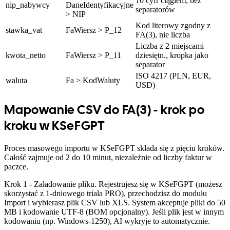
10 cyfr ciągiem, bez
nip_nabywcy
DaneIdentyfikacyjne
separatorów
> NIP
Kod literowy zgodny z
stawka_vat
FaWiersz > P_12
FA(3), nie liczba
Liczba z 2 miejscami
kwota_netto
FaWiersz > P_11
dziesiętn., kropka jako
separator
ISO 4217 (PLN, EUR,
waluta
Fa > KodWaluty
USD)
Mapowanie CSV do FA(3) - krok po
kroku w KSeFGPT
Proces masowego importu w KSeFGPT składa się z pięciu kroków.
Całość zajmuje od 2 do 10 minut, niezależnie od liczby faktur w
paczce.
Krok 1 - Załadowanie pliku. Rejestrujesz się w KSeFGPT (możesz
skorzystać z 1-dniowego triala PRO), przechodzisz do modułu
Import i wybierasz plik CSV lub XLS. System akceptuje pliki do 50
MB i kodowanie UTF-8 (BOM opcjonalny). Jeśli plik jest w innym
kodowaniu (np. Windows-1250), AI wykryje to automatycznie.