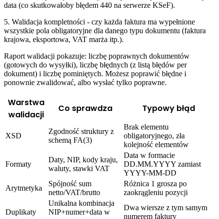
data (co skutkowałoby błędem 440 na serwerze KSeF).
5. Walidacja kompletności - czy każda faktura ma wypełnione
wszystkie pola obligatoryjne dla danego typu dokumentu (faktura
krajowa, eksportowa, VAT marża itp.).
Raport walidacji pokazuje: liczbę poprawnych dokumentów
(gotowych do wysyłki), liczbę błędnych (z listą błędów per
dokument) i liczbę pominiętych. Możesz poprawić błędne i
ponownie zwalidować, albo wysłać tylko poprawne.
Warstwa
Co sprawdza
Typowy błąd
walidacji
Brak elementu
Zgodność struktury z
XSD
obligatoryjnego, zła
schemą FA(3)
kolejność elementów
Data w formacie
Daty, NIP, kody kraju,
Formaty
DD.MM.YYYY zamiast
waluty, stawki VAT
YYYY-MM-DD
Spójność sum
Różnica 1 grosza po
Arytmetyka
netto/VAT/brutto
zaokrągleniu pozycji
Unikalna kombinacja
Dwa wiersze z tym samym
Duplikaty
NIP+numer+data w
numerem faktury