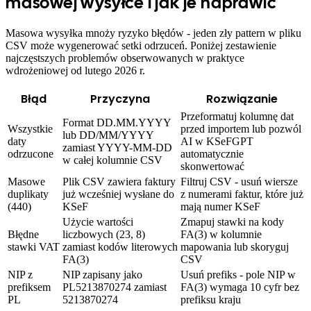
masowej wysyłce i jak je naprawić
Masowa wysyłka mnoży ryzyko błędów - jeden zły pattern w pliku
CSV może wygenerować setki odrzuceń. Poniżej zestawienie
najczęstszych problemów obserwowanych w praktyce
wdrożeniowej od lutego 2026 r.
Błąd
Przyczyna
Rozwiązanie
Przeformatuj kolumnę dat
Format DD.MM.YYYY
Wszystkie
przed importem lub pozwól
lub DD/MM/YYYY
daty
AI w KSeFGPT
zamiast YYYY-MM-DD
odrzucone
automatycznie
w całej kolumnie CSV
skonwertować
Masowe
Plik CSV zawiera faktury
Filtruj CSV - usuń wiersze
duplikaty
już wcześniej wysłane do
z numerami faktur, które już
(440)
KSeF
mają numer KSeF
Użycie wartości
Zmapuj stawki na kody
Błędne
liczbowych (23, 8)
FA(3) w kolumnie
stawki VAT
zamiast kodów literowych
mapowania lub skoryguj
FA(3)
CSV
NIP z
NIP zapisany jako
Usuń prefiks - pole NIP w
prefiksem
PL5213870274 zamiast
FA(3) wymaga 10 cyfr bez
PL
5213870274
prefiksu kraju