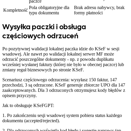
paczce
Pola obligatoryjne dla
Brak adresu nabywcy, brak
Kompletność
typu dokumentu
formy płatności
Wysyłka paczki i obsługa
częściowych odrzuceń
Po pozytywnej walidacji lokalnej paczka idzie do KSeF w sesji
wsadowej. Ale nawet po walidacji lokalnej serwer MF może
odrzucić poszczególne dokumenty - np. z powodu duplikatu
wcześniej wysłanej faktury (której nie było w obecnej paczce) lub
zmiany reguł biznesowych po stronie KSeF.
Scenariusz częściowego odrzucenia: wysyłasz 150 faktur, 147
przechodzi, 3 są odrzucone. KSeF generuje zbiorcze UPO dla 147
zaakceptowanych. Dla 3 odrzuconych otrzymujesz kody błędów z
opisem przyczyny.
Jak to obsługuje KSeFGPT:
1. Po zakończeniu sesji wsadowej system pobiera status każdego
dokumentu (accepted/rejected).
2. Dla odrzuconych wyświetla kod błędu i sugestię naprawy (np.