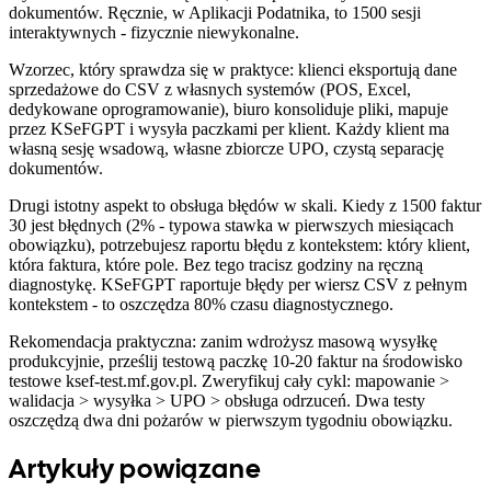
dokumentów. Ręcznie, w Aplikacji Podatnika, to 1500 sesji
interaktywnych - fizycznie niewykonalne.
Wzorzec, który sprawdza się w praktyce: klienci eksportują dane
sprzedażowe do CSV z własnych systemów (POS, Excel,
dedykowane oprogramowanie), biuro konsoliduje pliki, mapuje
przez KSeFGPT i wysyła paczkami per klient. Każdy klient ma
własną sesję wsadową, własne zbiorcze UPO, czystą separację
dokumentów.
Drugi istotny aspekt to obsługa błędów w skali. Kiedy z 1500 faktur
30 jest błędnych (2% - typowa stawka w pierwszych miesiącach
obowiązku), potrzebujesz raportu błędu z kontekstem: który klient,
która faktura, które pole. Bez tego tracisz godziny na ręczną
diagnostykę. KSeFGPT raportuje błędy per wiersz CSV z pełnym
kontekstem - to oszczędza 80% czasu diagnostycznego.
Rekomendacja praktyczna: zanim wdrożysz masową wysyłkę
produkcyjnie, prześlij testową paczkę 10-20 faktur na środowisko
testowe ksef-test.mf.gov.pl. Zweryfikuj cały cykl: mapowanie >
walidacja > wysyłka > UPO > obsługa odrzuceń. Dwa testy
oszczędzą dwa dni pożarów w pierwszym tygodniu obowiązku.
Artykuły powiązane