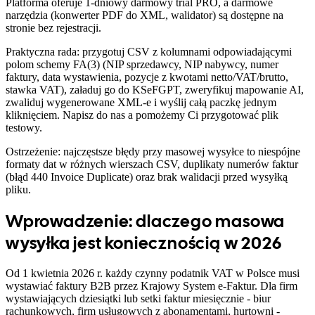
Platforma oferuje 1-dniowy darmowy trial PRO, a darmowe
narzędzia (konwerter PDF do XML, walidator) są dostępne na
stronie bez rejestracji.
Praktyczna rada: przygotuj CSV z kolumnami odpowiadającymi
polom schemy FA(3) (NIP sprzedawcy, NIP nabywcy, numer
faktury, data wystawienia, pozycje z kwotami netto/VAT/brutto,
stawka VAT), załaduj go do KSeFGPT, zweryfikuj mapowanie AI,
zwaliduj wygenerowane XML-e i wyślij całą paczkę jednym
kliknięciem. Napisz do nas a pomożemy Ci przygotować plik
testowy.
Ostrzeżenie: najczęstsze błędy przy masowej wysyłce to niespójne
formaty dat w różnych wierszach CSV, duplikaty numerów faktur
(błąd 440 Invoice Duplicate) oraz brak walidacji przed wysyłką
pliku.
Wprowadzenie: dlaczego masowa
wysyłka jest koniecznością w 2026
Od 1 kwietnia 2026 r. każdy czynny podatnik VAT w Polsce musi
wystawiać faktury B2B przez Krajowy System e-Faktur. Dla firm
wystawiających dziesiątki lub setki faktur miesięcznie - biur
rachunkowych, firm usługowych z abonamentami, hurtowni -