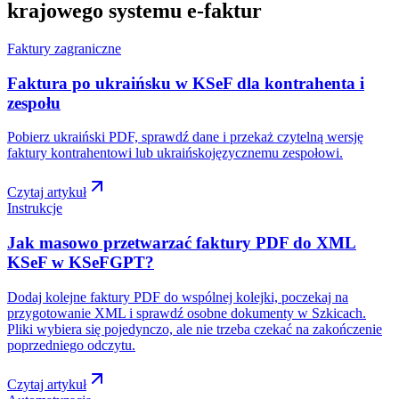
krajowego systemu e-faktur
Faktury zagraniczne
Faktura po ukraińsku w KSeF dla kontrahenta i
zespołu
Pobierz ukraiński PDF, sprawdź dane i przekaż czytelną wersję
faktury kontrahentowi lub ukraińskojęzycznemu zespołowi.
Czytaj artykuł
Instrukcje
Jak masowo przetwarzać faktury PDF do XML
KSeF w KSeFGPT?
Dodaj kolejne faktury PDF do wspólnej kolejki, poczekaj na
przygotowanie XML i sprawdź osobne dokumenty w Szkicach.
Pliki wybiera się pojedynczo, ale nie trzeba czekać na zakończenie
poprzedniego odczytu.
Czytaj artykuł