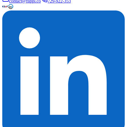
contact@flippi.co
729-922-353