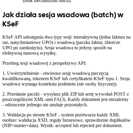
(brak mechanizmu batch).
Jak działa sesja wsadowa (batch) w
KSeF
KSeF API udostępnia dwa typy sesji: interaktywną (jedna faktura na
raz, natychmiastowe UPO) i wsadową (paczka faktur, zbiorcze
UPO po zamknięciu). Sesja wsadowa to jedyny sposób na
efektywną masową wysyłkę.
Przebieg sesji wsadowej z perspektywy API:
1. Uwierzytelnienie - otwierasz sesję wsadową pieczęcią
kwalifikowaną, tokenem KSeF lub certyfikatem KSeF typu 1. Sesja
wsadowa wymaga kontekstu podmiotu (nie osoby fizycznej).
2. Przesłanie paczki - wysyłasz plik ZIP lub serię wywołań POST z
poszczególnymi XML-ami FA(3). Każdy dokument jest niezależny
- odrzucenie jednego nie anuluje pozostałych.
3. Walidacja po stronie KSeF - system przetwarza każdy XML
osobno: walidacja XSD, reguły biznesowe, sprawdzenie duplikatów
(NIP+numer+data). Wynik: accepted lub rejected per dokument.