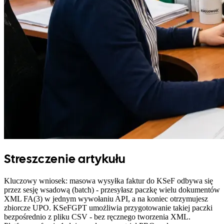
Streszczenie artykułu
Kluczowy wniosek: masowa wysyłka faktur do KSeF odbywa się
przez sesję wsadową (batch) - przesyłasz paczkę wielu dokumentów
XML FA(3) w jednym wywołaniu API, a na koniec otrzymujesz
zbiorcze UPO. KSeFGPT umożliwia przygotowanie takiej paczki
bezpośrednio z pliku CSV - bez ręcznego tworzenia XML.