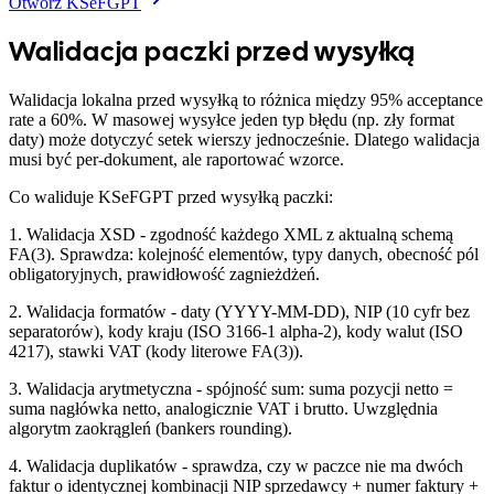
Otwórz KSeFGPT
Walidacja paczki przed wysyłką
Walidacja lokalna przed wysyłką to różnica między 95% acceptance
rate a 60%. W masowej wysyłce jeden typ błędu (np. zły format
daty) może dotyczyć setek wierszy jednocześnie. Dlatego walidacja
musi być per-dokument, ale raportować wzorce.
Co waliduje KSeFGPT przed wysyłką paczki:
1. Walidacja XSD - zgodność każdego XML z aktualną schemą
FA(3). Sprawdza: kolejność elementów, typy danych, obecność pól
obligatoryjnych, prawidłowość zagnieżdżeń.
2. Walidacja formatów - daty (YYYY-MM-DD), NIP (10 cyfr bez
separatorów), kody kraju (ISO 3166-1 alpha-2), kody walut (ISO
4217), stawki VAT (kody literowe FA(3)).
3. Walidacja arytmetyczna - spójność sum: suma pozycji netto =
suma nagłówka netto, analogicznie VAT i brutto. Uwzględnia
algorytm zaokrągleń (bankers rounding).
4. Walidacja duplikatów - sprawdza, czy w paczce nie ma dwóch
faktur o identycznej kombinacji NIP sprzedawcy + numer faktury +