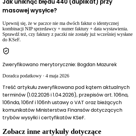
Jak uniknąć błędu 440 (duplikat) przy
masowej wysyłce?
Upewnij się, że w paczce nie ma dwóch faktur o identycznej
kombinacji NIP sprzedawcy + numer faktury + data wystawienia.
Sprawdź też, czy faktury z paczki nie zostały już wcześniej wysłane
do KSeF.
Zweryfikowano merytorycznie
:
Bogdan Mazurek
Doradca podatkowy
·
4 maja 2026
Treść artykułu zweryfikowana pod kątem aktualnych
terminów (1.02.2026 i 1.04.2026), przepisów art. 106na,
106nda, 106nf i 106nh ustawy o VAT oraz bieżących
komunikatów Ministerstwa Finansów dotyczących
trybów wysyłki i certyfikatów KSeF.
Zobacz inne artykuły dotyczące