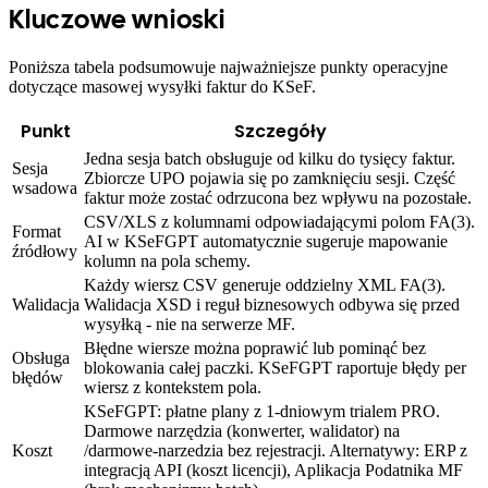
Kluczowe wnioski
Poniższa tabela podsumowuje najważniejsze punkty operacyjne
dotyczące masowej wysyłki faktur do KSeF.
Punkt
Szczegóły
Jedna sesja batch obsługuje od kilku do tysięcy faktur.
Sesja
Zbiorcze UPO pojawia się po zamknięciu sesji. Część
wsadowa
faktur może zostać odrzucona bez wpływu na pozostałe.
CSV/XLS z kolumnami odpowiadającymi polom FA(3).
Format
AI w KSeFGPT automatycznie sugeruje mapowanie
źródłowy
kolumn na pola schemy.
Każdy wiersz CSV generuje oddzielny XML FA(3).
Walidacja
Walidacja XSD i reguł biznesowych odbywa się przed
wysyłką - nie na serwerze MF.
Błędne wiersze można poprawić lub pominąć bez
Obsługa
blokowania całej paczki. KSeFGPT raportuje błędy per
błędów
wiersz z kontekstem pola.
KSeFGPT: płatne plany z 1-dniowym trialem PRO.
Darmowe narzędzia (konwerter, walidator) na
Koszt
/darmowe-narzedzia bez rejestracji. Alternatywy: ERP z
integracją API (koszt licencji), Aplikacja Podatnika MF