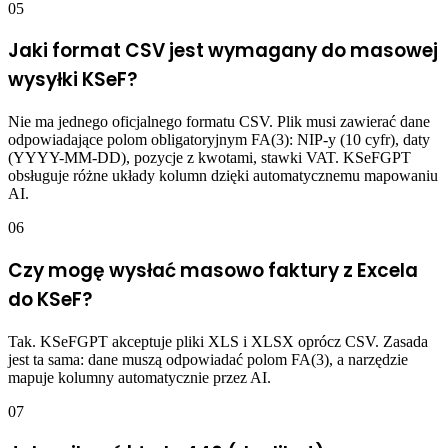
05
Jaki format CSV jest wymagany do masowej
wysyłki KSeF?
Nie ma jednego oficjalnego formatu CSV. Plik musi zawierać dane
odpowiadające polom obligatoryjnym FA(3): NIP-y (10 cyfr), daty
(YYYY-MM-DD), pozycje z kwotami, stawki VAT. KSeFGPT
obsługuje różne układy kolumn dzięki automatycznemu mapowaniu
AI.
06
Czy mogę wysłać masowo faktury z Excela
do KSeF?
Tak. KSeFGPT akceptuje pliki XLS i XLSX oprócz CSV. Zasada
jest ta sama: dane muszą odpowiadać polom FA(3), a narzędzie
mapuje kolumny automatycznie przez AI.
07