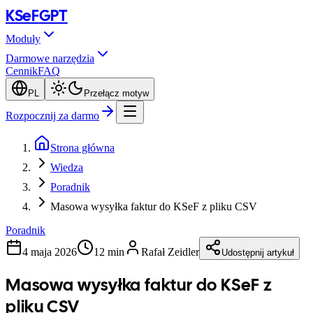
KSeF
GPT
Moduły
Darmowe narzędzia
Cennik
FAQ
PL
Przełącz motyw
Rozpocznij za darmo
Strona główna
Wiedza
Poradnik
Masowa wysyłka faktur do KSeF z pliku CSV
Poradnik
4 maja 2026
12 min
Rafał Zeidler
Udostępnij artykuł
Masowa wysyłka faktur do KSeF z
pliku CSV