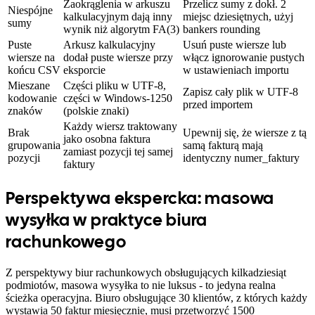
Zaokrąglenia w arkuszu
Przelicz sumy z dokł. 2
Niespójne
kalkulacyjnym dają inny
miejsc dziesiętnych, użyj
sumy
wynik niż algorytm FA(3)
bankers rounding
Puste
Arkusz kalkulacyjny
Usuń puste wiersze lub
wiersze na
dodał puste wiersze przy
włącz ignorowanie pustych
końcu CSV
eksporcie
w ustawieniach importu
Mieszane
Części pliku w UTF-8,
Zapisz cały plik w UTF-8
kodowanie
części w Windows-1250
przed importem
znaków
(polskie znaki)
Każdy wiersz traktowany
Brak
Upewnij się, że wiersze z tą
jako osobna faktura
grupowania
samą fakturą mają
zamiast pozycji tej samej
pozycji
identyczny numer_faktury
faktury
Perspektywa ekspercka: masowa
wysyłka w praktyce biura
rachunkowego
Z perspektywy biur rachunkowych obsługujących kilkadziesiąt
podmiotów, masowa wysyłka to nie luksus - to jedyna realna
ścieżka operacyjna. Biuro obsługujące 30 klientów, z których każdy
wystawia 50 faktur miesięcznie, musi przetworzyć 1500