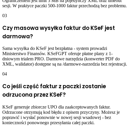
Ograniczeniem jest limit 3 MB na pojedynczy XML oraz timeout
sesji. W praktyce paczki 500-1000 faktur przechodzą bez problemu.
03
Czy masowa wysyłka faktur do KSeF jest
darmowa?
Sama wysyłka do KSeF jest bezpłatna - system prowadzi
Ministerstwo Finansów. KSeFGPT oferuje płatne plany z 1-
dniowym trialem PRO. Darmowe narzędzia (konwerter PDF do
XML, walidator) dostępne są na /darmowe-narzedzia bez rejestracji.
04
Co jeśli część faktur z paczki zostanie
odrzucona przez KSeF?
KSeF generuje zbiorcze UPO dla zaakceptowanych faktur.
Odrzucone otrzymują kod błędu z opisem przyczyny. Możesz je
poprawić i wysłać ponownie w nowej sesji wsadowej - bez
konieczności ponownego przesyłania całej paczki.