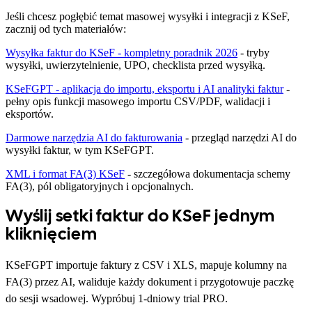
Jeśli chcesz pogłębić temat masowej wysyłki i integracji z KSeF,
zacznij od tych materiałów:
Wysyłka faktur do KSeF - kompletny poradnik 2026
- tryby
wysyłki, uwierzytelnienie, UPO, checklista przed wysyłką.
KSeFGPT - aplikacja do importu, eksportu i AI analityki faktur
-
pełny opis funkcji masowego importu CSV/PDF, walidacji i
eksportów.
Darmowe narzędzia AI do fakturowania
- przegląd narzędzi AI do
wysyłki faktur, w tym KSeFGPT.
XML i format FA(3) KSeF
- szczegółowa dokumentacja schemy
FA(3), pól obligatoryjnych i opcjonalnych.
Wyślij setki faktur do KSeF jednym
kliknięciem
KSeFGPT importuje faktury z CSV i XLS, mapuje kolumny na
FA(3) przez AI, waliduje każdy dokument i przygotowuje paczkę
do sesji wsadowej. Wypróbuj 1-dniowy trial PRO.