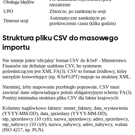
Obsługa błędów
niezależnie
UPO
Zbiorcze, po zamknięciu sesji
Automatyczne zamknięcie po
Timeout sesji
przekroczeniu czasu (kilka godzin)
Struktura pliku CSV do masowego
importu
Nie istnieje jeden 'oficjalny' format CSV do KSeF - Ministerstwo
Finansów nie definiuje szablonu CSV, bo systemem
pośredniczącym jest XML FA(3). CSV to format źródłowy, który
narzędzie konwertujące (np. KSeFGPT) mapuje na strukturę XML.
Niemniej, żeby mapowanie przebiegło poprawnie, CSV musi
zawierać dane odpowiadające polom obligatoryjnym schemy FA(3).
Poniżej minimalna struktura pliku CSV dla faktur krajowych:
Kolumny nagłówkowe faktury: numer_faktury, data_wystawienia
(YYYY-MM-DD), data_sprzedazy (YYYY-MM-DD),
nip_sprzedawcy (10 cyfr), nazwa_sprzedawcy, adres_sprzedawcy,
nip_nabywcy (10 cyfr), nazwa_nabywcy, adres_nabywcy, waluta
(ISO 4217, np. PLN).