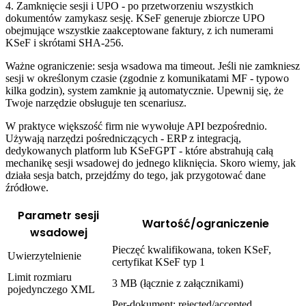
4. Zamknięcie sesji i UPO - po przetworzeniu wszystkich
dokumentów zamykasz sesję. KSeF generuje zbiorcze UPO
obejmujące wszystkie zaakceptowane faktury, z ich numerami
KSeF i skrótami SHA-256.
Ważne ograniczenie: sesja wsadowa ma timeout. Jeśli nie zamkniesz
sesji w określonym czasie (zgodnie z komunikatami MF - typowo
kilka godzin), system zamknie ją automatycznie. Upewnij się, że
Twoje narzędzie obsługuje ten scenariusz.
W praktyce większość firm nie wywołuje API bezpośrednio.
Używają narzędzi pośredniczących - ERP z integracją,
dedykowanych platform lub KSeFGPT - które abstrahują całą
mechanikę sesji wsadowej do jednego kliknięcia. Skoro wiemy, jak
działa sesja batch, przejdźmy do tego, jak przygotować dane
źródłowe.
Parametr sesji
Wartość/ograniczenie
wsadowej
Pieczęć kwalifikowana, token KSeF,
Uwierzytelnienie
certyfikat KSeF typ 1
Limit rozmiaru
3 MB (łącznie z załącznikami)
pojedynczego XML
Per-dokument: rejected/accepted