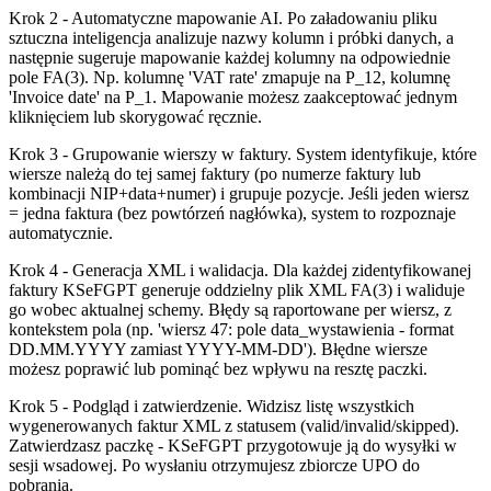
Krok 2 - Automatyczne mapowanie AI. Po załadowaniu pliku
sztuczna inteligencja analizuje nazwy kolumn i próbki danych, a
następnie sugeruje mapowanie każdej kolumny na odpowiednie
pole FA(3). Np. kolumnę 'VAT rate' zmapuje na P_12, kolumnę
'Invoice date' na P_1. Mapowanie możesz zaakceptować jednym
kliknięciem lub skorygować ręcznie.
Krok 3 - Grupowanie wierszy w faktury. System identyfikuje, które
wiersze należą do tej samej faktury (po numerze faktury lub
kombinacji NIP+data+numer) i grupuje pozycje. Jeśli jeden wiersz
= jedna faktura (bez powtórzeń nagłówka), system to rozpoznaje
automatycznie.
Krok 4 - Generacja XML i walidacja. Dla każdej zidentyfikowanej
faktury KSeFGPT generuje oddzielny plik XML FA(3) i waliduje
go wobec aktualnej schemy. Błędy są raportowane per wiersz, z
kontekstem pola (np. 'wiersz 47: pole data_wystawienia - format
DD.MM.YYYY zamiast YYYY-MM-DD'). Błędne wiersze
możesz poprawić lub pominąć bez wpływu na resztę paczki.
Krok 5 - Podgląd i zatwierdzenie. Widzisz listę wszystkich
wygenerowanych faktur XML z statusem (valid/invalid/skipped).
Zatwierdzasz paczkę - KSeFGPT przygotowuje ją do wysyłki w
sesji wsadowej. Po wysłaniu otrzymujesz zbiorcze UPO do
pobrania.