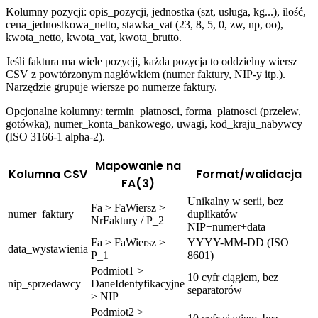
Kolumny pozycji: opis_pozycji, jednostka (szt, usługa, kg...), ilość,
cena_jednostkowa_netto, stawka_vat (23, 8, 5, 0, zw, np, oo),
kwota_netto, kwota_vat, kwota_brutto.
Jeśli faktura ma wiele pozycji, każda pozycja to oddzielny wiersz
CSV z powtórzonym nagłówkiem (numer faktury, NIP-y itp.).
Narzędzie grupuje wiersze po numerze faktury.
Opcjonalne kolumny: termin_platnosci, forma_platnosci (przelew,
gotówka), numer_konta_bankowego, uwagi, kod_kraju_nabywcy
(ISO 3166-1 alpha-2).
Mapowanie na
Kolumna CSV
Format/walidacja
FA(3)
Unikalny w serii, bez
Fa > FaWiersz >
numer_faktury
duplikatów
NrFaktury / P_2
NIP+numer+data
Fa > FaWiersz >
YYYY-MM-DD (ISO
data_wystawienia
P_1
8601)
Podmiot1 >
10 cyfr ciągiem, bez
nip_sprzedawcy
DaneIdentyfikacyjne
separatorów
> NIP
Podmiot2 >