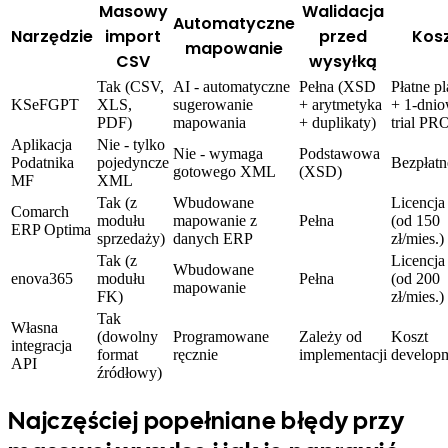
Masowy
Walidacja
Automatyczne
Narzędzie
import
przed
Kos
mapowanie
CSV
wysyłką
Tak (CSV,
AI - automatyczne
Pełna (XSD
Płatne p
KSeFGPT
XLS,
sugerowanie
+ arytmetyka
+ 1-dni
PDF)
mapowania
+ duplikaty)
trial PR
Aplikacja
Nie - tylko
Nie - wymaga
Podstawowa
Podatnika
pojedyncze
Bezpłatn
gotowego XML
(XSD)
MF
XML
Tak (z
Wbudowane
Licencj
Comarch
modułu
mapowanie z
Pełna
(od 150
ERP Optima
sprzedaży)
danych ERP
zł/mies.)
Tak (z
Licencj
Wbudowane
enova365
modułu
Pełna
(od 200
mapowanie
FK)
zł/mies.)
Tak
Własna
(dowolny
Programowane
Zależy od
Koszt
integracja
format
ręcznie
implementacji
develop
API
źródłowy)
Najczęściej popełniane błędy przy