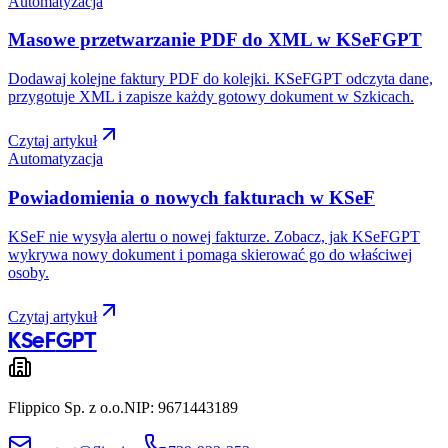
Automatyzacja
Masowe przetwarzanie PDF do XML w KSeFGPT
Dodawaj kolejne faktury PDF do kolejki. KSeFGPT odczyta dane,
przygotuje XML i zapisze każdy gotowy dokument w Szkicach.
Czytaj artykuł
Automatyzacja
Powiadomienia o nowych fakturach w KSeF
KSeF nie wysyła alertu o nowej fakturze. Zobacz, jak KSeFGPT
wykrywa nowy dokument i pomaga skierować go do właściwej
osoby.
Czytaj artykuł
KSeF
GPT
Flippico Sp. z o.o.
NIP: 9671443189