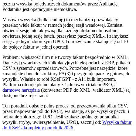
ręczna wysyłka pojedynczych dokumentów przez Aplikację
Podatnika jest operacyjnie niemożliwa.
Masowa wysyłka (bulk sending) to mechanizm pozwalający
przesłać wiele faktur w ramach jednej sesji wsadowej. Zamiast
otwierać sesję interaktywną dla każdego dokumentu osobno,
otwierasz jedną sesję batch, przesyłasz paczkę XML-i i zamykasz
sesję z jednym zbiorczym UPO. To rozwiązanie skaluje się od 10
do tysięcy faktur w jednej operacji.
Problem: większość firm nie tworzy faktur bezpośrednio w XML.
Dane żyją w arkuszach kalkulacyjnych, eksportach z ERP, plikach
CSV z systemów sprzedażowych. Potrzebne jest narzędzie, które
zmapuje te dane do struktury FA(3) i przygotuje paczkę gotową do
wysyłki. Właśnie to robi KSeFGPT - z AI i bulk importem.
Platforma oferuje płatne plany z 1-dniowym trialem PRO, a
darmowe narzędzia
(konwerter PDF do XML, walidator XML) są
dostępne bez rejestracji.
Ten poradnik opisuje pełny proces: od przygotowania pliku CSV,
przez mapowanie pól do FA(3), walidację, aż po wysyłkę paczki i
pobranie zbiorczego UPO. Jeśli szukasz ogólnego poradnika
wysyłki (tryby, uwierzytelnienie, UPO), zacznij od:
Wysyłka faktur
do KSeF - kompletny poradnik 2026
.