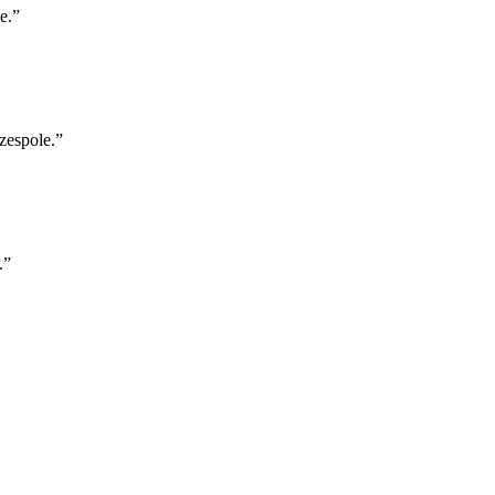
e.
”
zespole.
”
.
”