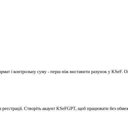
ормат і контрольну суму - перш ніж виставити рахунок у KSeF. Он
з реєстрації. Створіть акаунт KSeFGPT, щоб працювати без обме