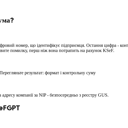
сума?
овий номер, що ідентифікує підприємця. Остання цифра - контрольн
иявите помилку, перш ніж вона потрапить на рахунок KSeF.
Перегляньте результат: формат і контрольну суму
 адресу компанії за NIP - безпосередньо з реєстру GUS.
SeFGPT