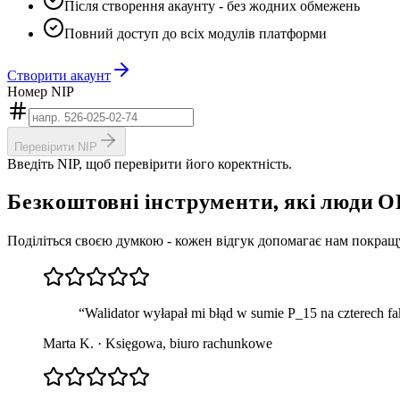
Після створення акаунту - без жодних обмежень
Повний доступ до всіх модулів платформи
Створити акаунт
Номер NIP
Перевірити NIP
Введіть NIP, щоб перевірити його коректність.
Безкоштовні
інструменти,
які
люди
О
Поділіться своєю думкою - кожен відгук допомагає нам покращ
“
Walidator wyłapał mi błąd w sumie P_15 na czterech f
Marta K.
·
Księgowa, biuro rachunkowe