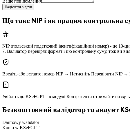
Ваше повідомлення
Надіслати відгук
Що таке NIP і як працює контрольна 
NIP (польський податковий ідентифікаційний номер) - це 10-цифр
7. Валідатор перевіряє формат і цю контрольну суму, тож ви в
Введіть або вставте номер NIP
→
Натисніть Перевірити NIP
→
Увійдіть до KSeFGPT і в модулі Контрагенти отримайте назву та
Безкоштовний валідатор та акаунт K
Darmowy walidator
Konto w KSeFGPT