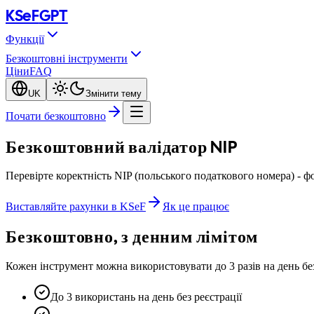
KSeF
GPT
Функції
Безкоштовні інструменти
Ціни
FAQ
UK
Змінити тему
Почати безкоштовно
Безкоштовний валідатор NIP
Перевірте коректність NIP (польського податкового номера) - ф
Виставляйте рахунки в KSeF
Як це працює
Безкоштовно, з денним лімітом
Кожен інструмент можна використовувати до 3 разів на день бе
До 3 використань на день без реєстрації