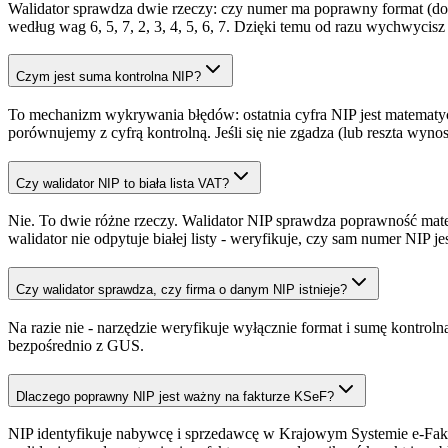
Walidator sprawdza dwie rzeczy: czy numer ma poprawny format (dokład
według wag 6, 5, 7, 2, 3, 4, 5, 6, 7. Dzięki temu od razu wychwycisz
Czym jest suma kontrolna NIP?
To mechanizm wykrywania błędów: ostatnia cyfra NIP jest matematyczn
porównujemy z cyfrą kontrolną. Jeśli się nie zgadza (lub reszta wynos
Czy walidator NIP to biała lista VAT?
Nie. To dwie różne rzeczy. Walidator NIP sprawdza poprawność matem
walidator nie odpytuje białej listy - weryfikuje, czy sam numer NIP 
Czy walidator sprawdza, czy firma o danym NIP istnieje?
Na razie nie - narzędzie weryfikuje wyłącznie format i sumę kontr
bezpośrednio z GUS.
Dlaczego poprawny NIP jest ważny na fakturze KSeF?
NIP identyfikuje nabywcę i sprzedawcę w Krajowym Systemie e-Fak