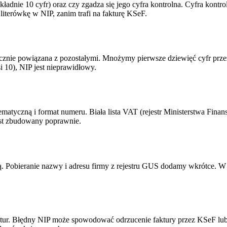
nie 10 cyfr) oraz czy zgadza się jego cyfra kontrolna. Cyfra kontroln
 literówkę w NIP, zanim trafi na fakturę KSeF.
ie powiązana z pozostałymi. Mnożymy pierwsze dziewięć cyfr przez wagi
i 10), NIP jest nieprawidłowy.
atyczną i format numeru. Biała lista VAT (rejestr Ministerstwa Fina
jest zbudowany poprawnie.
olną. Pobieranie nazwy i adresu firmy z rejestru GUS dodamy wkrótce.
tur. Błędny NIP może spowodować odrzucenie faktury przez KSeF lu