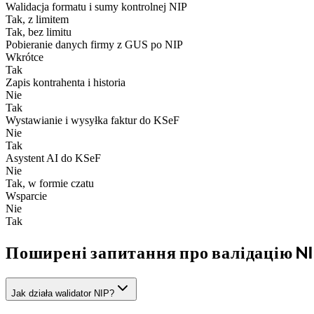
Walidacja formatu i sumy kontrolnej NIP
Tak, z limitem
Tak, bez limitu
Pobieranie danych firmy z GUS po NIP
Wkrótce
Tak
Zapis kontrahenta i historia
Nie
Tak
Wystawianie i wysyłka faktur do KSeF
Nie
Tak
Asystent AI do KSeF
Nie
Tak, w formie czatu
Wsparcie
Nie
Tak
Поширені запитання про валідацію N
Jak działa walidator NIP?