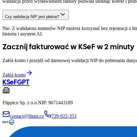
walidacja przed wystawieniem faktury pozwala uniknąć korekt i pr
Czy walidacja NIP jest płatna?
Nie. Z walidatora numerów NIP możesz korzystać bez rejestracji z li
historia i asystent AI.
Zacznij fakturować w KSeF w 2 minuty
Załóż konto i przejdź od darmowej walidacji NIP do pobierania dan
Załóż konto
KSeF
GPT
Flippico Sp. z o.o.
NIP: 9671443189
contact@flippi.co
729-922-353