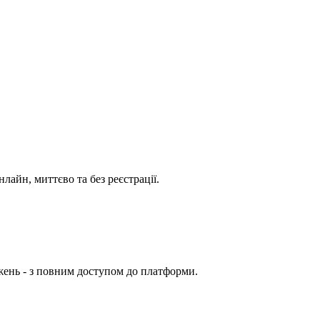
лайн, миттєво та без реєстрації.
жень - з повним доступом до платформи.