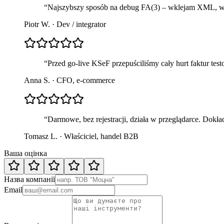
“
Najszybszy sposób na debug FA(3) – wklejam XML, wi
Piotr W.
·
Dev / integrator
“
Przed go-live KSeF przepuściliśmy cały hurt faktur tes
Anna S.
·
CFO, e-commerce
“
Darmowe, bez rejestracji, działa w przeglądarce. Dokł
Tomasz L.
·
Właściciel, handel B2B
Ваша оцінка
Назва компанії
Email