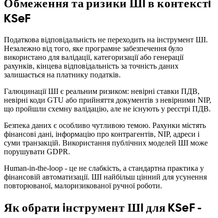
Обмеження та ризики ШI в контекстi
KSeF
Податкова вiдповiдальнiсть не переходить на iнструмент ШI.
Незалежно вiд того, яке програмне забезпечення було
використано для валiдацiї, категоризацiї або генерацiї
рахункiв, кiнцева вiдповiдальнiсть за точнiсть даних
залишається на платнику податкiв.
Галюцинацiї ШI є реальним ризиком: невiрнi ставки ПДВ,
невiрнi коди GTU або прийняття документiв з невiрними NIP,
що пройшли схемну валiдацiю, але не iснують у реєстрi ПДВ.
Безпека даних є особливо чутливою темою. Рахунки мiстять
фiнансовi данi, iнформацiю про контрагентiв, NIP, адреси i
суми транзакцiй. Використання публiчних моделей ШI може
порушувати GDPR.
Human-in-the-loop - це не слабкiсть, а стандартна практика у
фiнансовiй автоматизацiї. ШI найбiльш цiнний для усунення
повторюваної, малоризикованої ручної роботи.
Як обрати iнструмент ШI для KSeF -