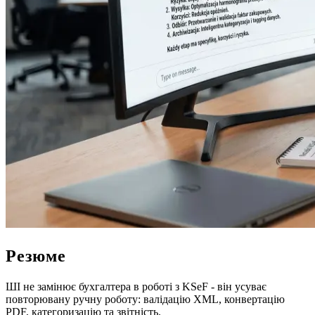
Резюме
ШI не замiнює бухгалтера в роботi з KSeF - вiн усуває
повторювану ручну роботу: валiдацiю XML, конвертацiю
PDF, категоризацiю та звiтнiсть.