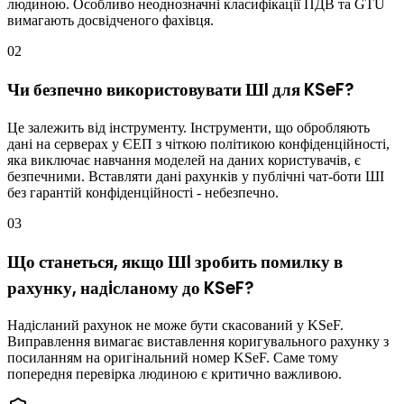
людиною. Особливо неоднозначнi класифiкацiї ПДВ та GTU
вимагають досвiдченого фахiвця.
02
Чи безпечно використовувати ШI для KSeF?
Це залежить вiд iнструменту. Iнструменти, що обробляють
данi на серверах у ЄЕП з чiткою полiтикою конфiденцiйностi,
яка виключає навчання моделей на даних користувачiв, є
безпечними. Вставляти данi рахункiв у публiчнi чат-боти ШI
без гарантiй конфiденцiйностi - небезпечно.
03
Що станеться, якщо ШI зробить помилку в
рахунку, надiсланому до KSeF?
Надiсланий рахунок не може бути скасований у KSeF.
Виправлення вимагає виставлення коригувального рахунку з
посиланням на оригiнальний номер KSeF. Саме тому
попередня перевiрка людиною є критично важливою.