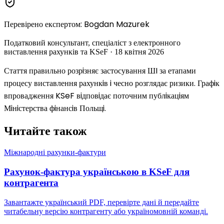
Перевірено експертом
:
Bogdan Mazurek
Податковий консультант, спецiалiст з електронного
виставлення рахункiв та KSeF
·
18 квiтня 2026
Стаття правильно розрiзняє застосування ШI за етапами
процесу виставлення рахункiв i чесно розглядає ризики. Графiк
впровадження KSeF вiдповiдає поточним публiкацiям
Мiнiстерства фiнансiв Польщi.
Читайте також
Міжнародні рахунки-фактури
Рахунок-фактура українською в KSeF для
контрагента
Завантажте український PDF, перевірте дані й передайте
читабельну версію контрагенту або україномовній команді.