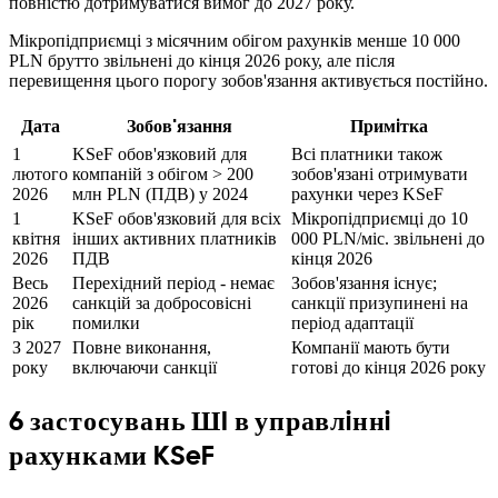
повнiстю дотримуватися вимог до 2027 року.
Мiкропiдприємцi з мiсячним обiгом рахункiв менше 10 000
PLN брутто звiльненi до кiнця 2026 року, але пiсля
перевищення цього порогу зобов'язання активується постiйно.
Дата
Зобов'язання
Примiтка
1
KSeF обов'язковий для
Всi платники також
лютого
компанiй з обiгом > 200
зобов'язанi отримувати
2026
млн PLN (ПДВ) у 2024
рахунки через KSeF
1
KSeF обов'язковий для всiх
Мiкропiдприємцi до 10
квiтня
iнших активних платникiв
000 PLN/мiс. звiльненi до
2026
ПДВ
кiнця 2026
Весь
Перехiдний перiод - немає
Зобов'язання iснує;
2026
санкцiй за добросовiснi
санкцiї призупиненi на
рiк
помилки
перiод адаптацiї
З 2027
Повне виконання,
Компанiї мають бути
року
включаючи санкцiї
готовi до кiнця 2026 року
6 застосувань ШI в управлiннi
рахунками KSeF