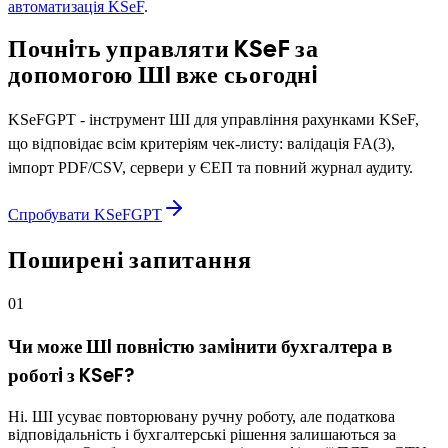
автоматизацiя KSeF
.
Почнiть управляти KSeF за
допомогою ШI вже сьогоднi
KSeFGPT - iнструмент ШI для управлiння рахунками KSeF,
що вiдповiдає всiм критерiям чек-листу: валiдацiя FA(3),
iмпорт PDF/CSV, сервери у ЄЕП та повний журнал аудиту.
Спробувати KSeFGPT
Поширені запитання
01
Чи може ШI повнiстю замiнити бухгалтера в
роботi з KSeF?
Нi. ШI усуває повторювану ручну роботу, але податкова
вiдповiдальнiсть i бухгалтерськi рiшення залишаються за