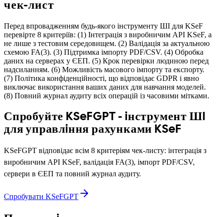
чек-лист
Перед впровадженням будь-якого iнструменту ШI для KSeF
перевiрте 8 критерiїв: (1) Iнтеграцiя з виробничим API KSeF, а
не лише з тестовим середовищем. (2) Валiдацiя за актуальною
схемою FA(3). (3) Пiдтримка iмпорту PDF/CSV. (4) Обробка
даних на серверах у ЄЕП. (5) Крок перевiрки людиною перед
надсиланням. (6) Можливiсть масового iмпорту та експорту.
(7) Полiтика конфiденцiйностi, що вiдповiдає GDPR i явно
виключає використання ваших даних для навчання моделей.
(8) Повний журнал аудиту всiх операцiй iз часовими мiтками.
Спробуйте KSeFGPT - iнструмент ШI
для управлiння рахунками KSeF
KSeFGPT вiдповiдає всiм 8 критерiям чек-листу: iнтеграцiя з
виробничим API KSeF, валiдацiя FA(3), iмпорт PDF/CSV,
сервери в ЄЕП та повний журнал аудиту.
Спробувати KSeFGPT