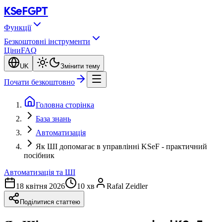
KSeF
GPT
Функції
Безкоштовні інструменти
Ціни
FAQ
UK
Змінити тему
Почати безкоштовно
Головна сторінка
База знань
Автоматизація
Як ШI допомагає в управлiннi KSeF - практичний
посiбник
Автоматизацiя та ШI
18 квiтня 2026
10 хв
Rafal Zeidler
Поділитися статтею