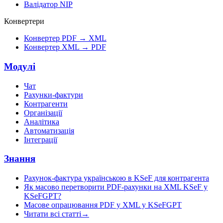
Валідатор NIP
Конвертери
Конвертер PDF → XML
Конвертер XML → PDF
Модулі
Чат
Рахунки-фактури
Контрагенти
Організації
Аналітика
Автоматизація
Інтеграції
Знання
Рахунок-фактура українською в KSeF для контрагента
Як масово перетворити PDF-рахунки на XML KSeF у
KSeFGPT?
Масове опрацювання PDF у XML у KSeFGPT
Читати всі статті
→