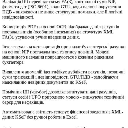
Валiдацiя ШI перевiряє схему FA(3), контрольнi суми NIP,
формати дат (ISO 8601), коди GTU, коди валют i округлення
ПДВ - виявляючи не лише структурнi помилки, але й логiчнi
невiдповiдностi.
Конвертацiя PDF на основi OCR вiдображає данi з рахункiв
постачальникiв (особливо iноземних) на структуру XML
FA(3), усуваючи ручне введення даних.
Iнтелектуальна категоризацiя призначає бухгалтерськi рахунки
на основi NIP постачальника та опису позицiй. Моделi
машинного навчання покращуються з кожним рiшенням
бухгалтера.
Виявлення аномалiй iдентифiкує дублiкати рахункiв, незвичнi
суми транзакцiй i невiдповiдностi GTU/ПДВ - запобiгаючи
надсиланню невiрних документiв до KSeF.
Помiчник ШI (чат-бот) дозволяє запитувати данi рахункiв,
статуси сесiй i UPO природною мовою - знижуючи технiчний
барєр для нефахiвцiв.
Автоматизована звiтнiсть генерує фiнансовi зведення з XML-
даних KSeF без ручної роботи в Excel.