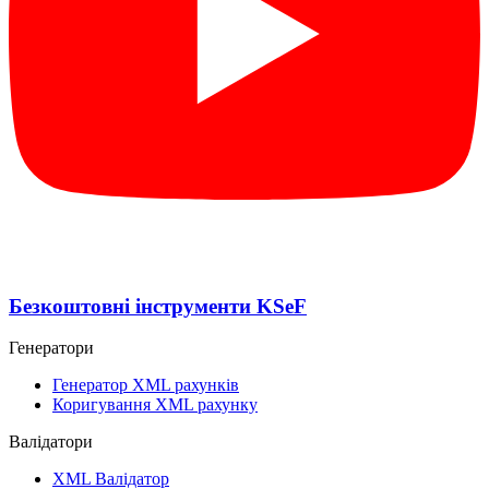
Безкоштовні інструменти KSeF
Генератори
Генератор XML рахунків
Коригування XML рахунку
Валідатори
XML Валідатор