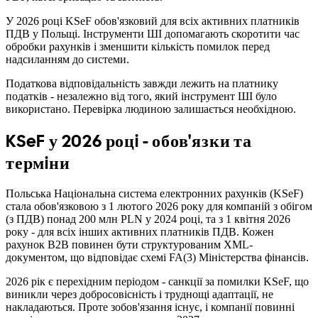
У 2026 роцi KSeF обов'язковий для всiх активних платникiв
ПДВ у Польщi. Iнструменти ШI допомагають скоротити час
обробки рахункiв i зменшити кiлькiсть помилок перед
надсиланням до системи.
Податкова вiдповiдальнiсть завжди лежить на платнику
податкiв - незалежно вiд того, який iнструмент ШI було
використано. Перевiрка людиною залишається необхiдною.
KSeF у 2026 роцi - обов'язки та
термiни
Польська Нацiональна система електронних рахункiв (KSeF)
стала обов'язковою з 1 лютого 2026 року для компанiй з обiгом
(з ПДВ) понад 200 млн PLN у 2024 роцi, та з 1 квiтня 2026
року - для всiх iнших активних платникiв ПДВ. Кожен
рахунок B2B повинен бути структурованим XML-
документом, що вiдповiдає схемi FA(3) Мiнiстерства фiнансiв.
2026 рiк є перехiдним перiодом - санкцiї за помилки KSeF, що
виникли через добросовiснiсть i труднощi адаптацiї, не
накладаються. Проте зобов'язання iснує, i компанiї повиннi