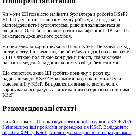
Поширенi запитання
Чи може ШI повнiстю замiнити бухгалтера в роботi з KSeF?
Нi. ШI усуває повторювану ручну роботу, але податкова
вiдповiдальнiсть i бухгалтерськi рiшення залишаються за
людиною. Особливо неоднозначнi класифiкацiї ПДВ та GTU
вимагають досвiдченого фахiвця.
Чи безпечно використовувати ШI для KSeF? Це залежить вiд
iнструменту. Iнструменти, що обробляють данi на серверах у
ЄЕП з чiткою полiтикою конфiденцiйностi, яка виключає
навчання моделей на даних користувачiв, є безпечними.
Що станеться, якщо ШI зробить помилку в рахунку,
надiсланому до KSeF? Надiсланий рахунок не може бути
скасований у KSeF. Виправлення вимагає виставлення
коригувального рахунку з посиланням на оригiнальний номер
KSeF.
Рекомендованi статтi
Читайте також:
ШI покращує електроннi рахунки в KSeF 2026
,
Найпоширенiшi проблеми впровадження KSeF
,
Валiдацiя та
обробка XML у KSeF
,
Iнтелектуальне управлiння рахунками -