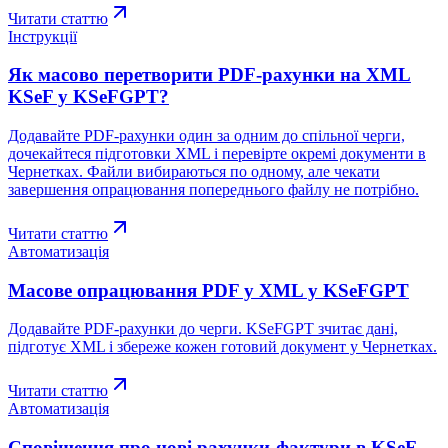
Читати статтю
Інструкції
Як масово перетворити PDF-рахунки на XML
KSeF у KSeFGPT?
Додавайте PDF-рахунки один за одним до спільної черги,
дочекайтеся підготовки XML і перевірте окремі документи в
Чернетках. Файли вибираються по одному, але чекати
завершення опрацювання попереднього файлу не потрібно.
Читати статтю
Автоматизація
Масове опрацювання PDF у XML у KSeFGPT
Додавайте PDF-рахунки до черги. KSeFGPT зчитає дані,
підготує XML і збереже кожен готовий документ у Чернетках.
Читати статтю
Автоматизація
Сповіщення про нові рахунки-фактури в KSeF