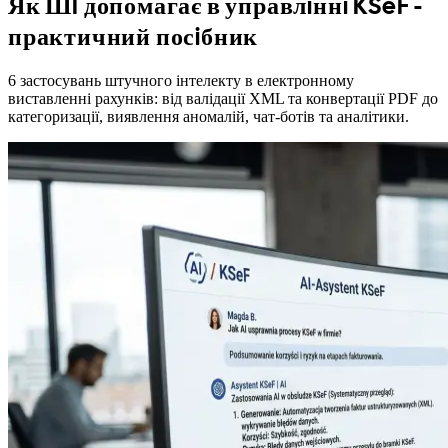
Як ШI допомагає в управлiннi KSeF -
практичний посiбник
6 застосувань штучного iнтелекту в електронному
виставленнi рахункiв: вiд валiдацiї XML та конвертацiї PDF до
категоризацiї, виявлення аномалiй, чат-ботiв та аналiтики.