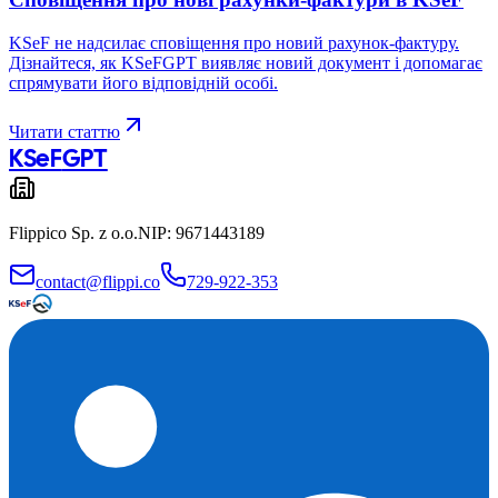
KSeF не надсилає сповіщення про новий рахунок-фактуру.
Дізнайтеся, як KSeFGPT виявляє новий документ і допомагає
спрямувати його відповідній особі.
Читати статтю
KSeF
GPT
Flippico Sp. z o.o.
NIP: 9671443189
contact@flippi.co
729-922-353