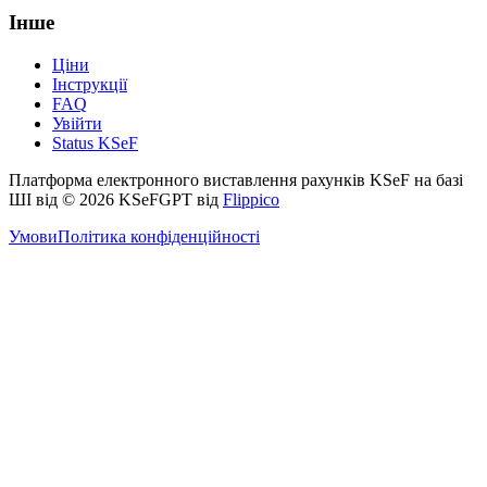
Інше
Ціни
Інструкції
FAQ
Увійти
Status KSeF
Платформа електронного виставлення рахунків KSeF на базі
ШІ від
© 2026 KSeFGPT від
Flippico
Умови
Політика конфіденційності