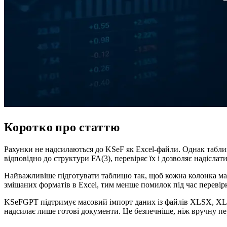
Коротко про статтю
Рахунки не надсилаються до KSeF як Excel-файли. Однак табл
відповідно до структури FA(3), перевіряє їх і дозволяє надісла
Найважливіше підготувати таблицю так, щоб кожна колонка мала
змішаних форматів в Excel, тим менше помилок під час перевір
KSeFGPT підтримує масовий імпорт даних із файлів XLSX, XLS і
надсилає лише готові документи. Це безпечніше, ніж вручну пе