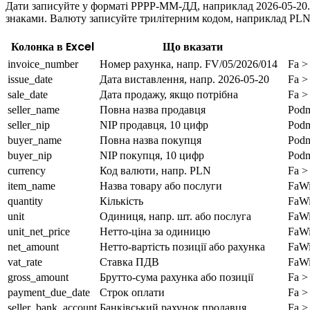
Дати записуйте у форматі РРРР-ММ-ДД, наприклад 2026-05-20. NI
знаками. Валюту записуйте трилітерним кодом, наприклад PL
Колонка в Excel
Що вказати
invoice_number
Номер рахунка, напр. FV/05/2026/014
Fa >
issue_date
Дата виставлення, напр. 2026-05-20
Fa >
sale_date
Дата продажу, якщо потрібна
Fa >
seller_name
Повна назва продавця
Podm
seller_nip
NIP продавця, 10 цифр
Podm
buyer_name
Повна назва покупця
Podm
buyer_nip
NIP покупця, 10 цифр
Podm
currency
Код валюти, напр. PLN
Fa >
item_name
Назва товару або послуги
FaWi
quantity
Кількість
FaWi
unit
Одиниця, напр. шт. або послуга
FaWi
unit_net_price
Нетто-ціна за одиницю
FaWi
net_amount
Нетто-вартість позиції або рахунка
FaWi
vat_rate
Ставка ПДВ
FaWi
gross_amount
Брутто-сума рахунка або позиції
Fa >
payment_due_date
Строк оплати
Fa >
seller_bank_account
Банківський рахунок продавця
Fa >