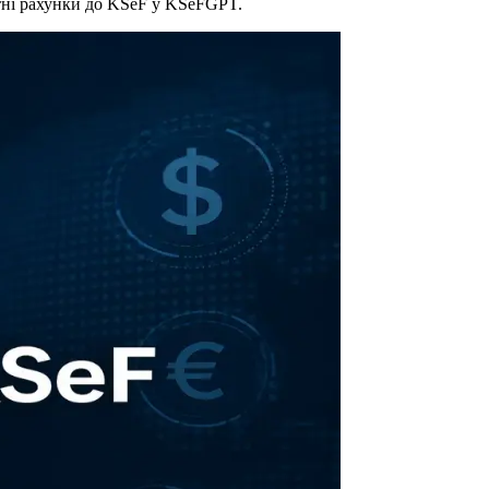
тні рахунки до KSeF у KSeFGPT.