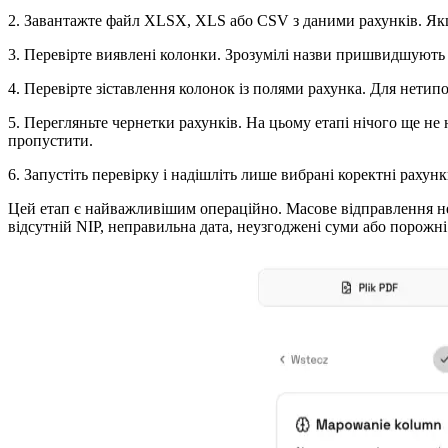
2. Завантажте файл XLSX, XLS або CSV з даними рахунків. Якщо
3. Перевірте виявлені колонки. Зрозумілі назви пришвидшують роб
4. Перевірте зіставлення колонок із полями рахунка. Для нетип
5. Перегляньте чернетки рахунків. На цьому етапі нічого ще не н
пропустити.
6. Запустіть перевірку і надішліть лише вибрані коректні раху
Цей етап є найважливішим операційно. Масове відправлення не 
відсутній NIP, неправильна дата, неузгоджені суми або порожні 