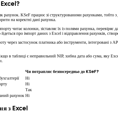
 Excel?
к рахунок. KSeF працює зі структурованими рахунками, тобто з д
рити на коректні дані рахунка.
орту читає колонки, зіставляє їх із полями рахунка, перевіряє д
йдеться про імпорт даних з Excel і відправлення рахунків, створе
оту через застосунок платника або інструменти, інтегровані з AP
що в таблиці є неправильний NIP, хибна дата або сума, яку Excel 
и.
Чи потрапляє безпосередньо до KSeF?
бухгалтерії
Ні
орту
Ні
Так
ваний рахунок
Ні
я з Excel