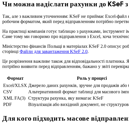
Чи можна надіслати рахунки до KSeF з
Так, але з важливим уточненням: KSeF не приймає Excel-файл я
робочим форматом, який перед відправленням потрібно перетво
На практиці компанія готує таблицю з рахунками, інструмент імп
Саме тому ми говоримо про відправлення з Excel, хоча технічно 
Міністерство фінансів Польщі в матеріалах KSeF 2.0 описує роб
сторінці
Файли для завантаження KSeF 2.0
.
Це розрізнення важливе також для відповідальності платника. Як
потрібно виявити перед відправленням, бажано у звіті перевірк
Формат
Роль у процесі
Excel/XLSX
Джерело даних рахунків, зручне для продажів або 
CSV
Альтернативний формат таблиці для масового імп
XML FA(3)
Структура рахунка, яку вимагає KSeF
PDF
Візуалізація або вихідний документ, не структуро
Для кого підходить масове відправленн