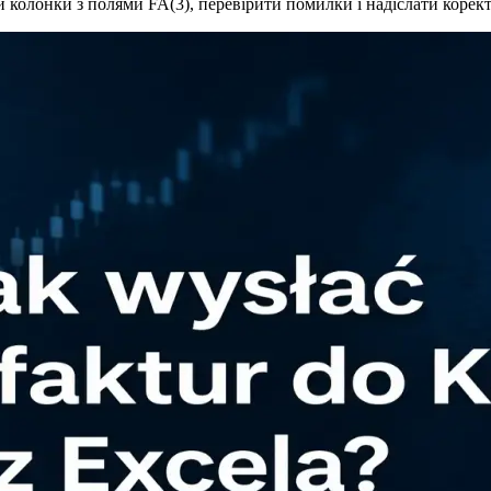
 колонки з полями FA(3), перевірити помилки і надіслати корек