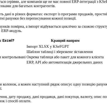
ься серіями, але компанія ще не має повної ERP-інтеграції з KSe
нками для багатьох контрагентів.
ють дані в різних форматах: експорт із програми продажів, про
ктні рахунки без переписування кожної позиції.
ахунків помірна, а імпорт відбувається циклічно за схожою стру
бо ERP-модуль.
с Excel?
Кращий напрям
Імпорт XLSX у KSeFGPT
Шаблон таблиці і збережене зіставлення
и контрольовані
Окрема таблиця або пакет для кожного клієнта
ERP, API або автоматизація джерельних даних
ви колонок, а кожен наступний рядок описує одну позицію рахунк
ї.
ня, дату продажу, дані продавця, дані покупця, валюту, опис поз
ок і спосіб оплати.