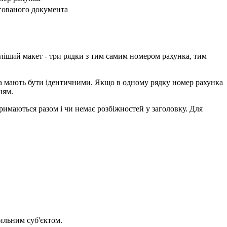
игованого документа
ліший макет - три рядки з тим самим номером рахунка, тим
вка мають бути ідентичними. Якщо в одному рядку номер рахунка
ням.
римаються разом і чи немає розбіжностей у заголовку. Для
вильним суб'єктом.