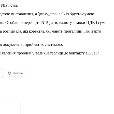
NIP і сум.
датою виставлення, а `gross_amount` - із брутто-сумою.
но. Особливо перевірте NIP, дати, валюту, ставки ПДВ і суми.
розпізнала, які коректні, які мають прогалини і які варто
для документів, прийнятих системою.
явлення проблем у великій таблиці до контакту з KSeF: