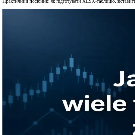
Практичний посібник: як підготувати XLSX-таблицю, зіставити