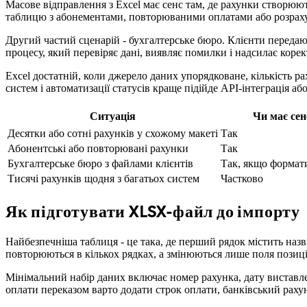
Масове відправлення з Excel має сенс там, де рахунки створюют
таблицю з абонементами, повторюваними оплатами або розраху
Другий частий сценарій - бухгалтерське бюро. Клієнти переда
процесу, який перевіряє дані, виявляє помилки і надсилає коре
Excel достатній, коли джерело даних упорядковане, кількість р
систем і автоматизації статусів краще підійде API-інтеграція а
Ситуація
Чи має сен
Десятки або сотні рахунків у схожому макеті
Так
Абонентські або повторювані рахунки
Так
Бухгалтерське бюро з файлами клієнтів
Так, якщо формат
Тисячі рахунків щодня з багатьох систем
Частково
Як підготувати XLSX-файл до імпорту
Найбезпечніша таблиця - це така, де перший рядок містить наз
повторюються в кількох рядках, а змінюються лише поля позиці
Мінімальний набір даних включає номер рахунка, дату виставлен
оплати переказом варто додати строк оплати, банківський рахун