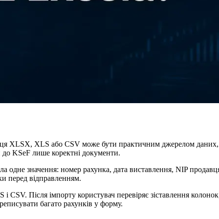
иця XLSX, XLS або CSV може бути практичним джерелом даних, 
ти до KSeF лише коректні документи.
 одне значення: номер рахунка, дата виставлення, NIP продавця
ки перед відправленням.
 CSV. Після імпорту користувач перевіряє зіставлення колонок,
реписувати багато рахунків у форму.