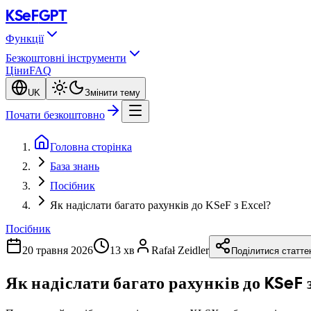
KSeF
GPT
Функції
Безкоштовні інструменти
Ціни
FAQ
UK
Змінити тему
Почати безкоштовно
Головна сторінка
База знань
Посібник
Як надіслати багато рахунків до KSeF з Excel?
Посібник
20 травня 2026
13 хв
Rafał Zeidler
Поділитися статт
Як надіслати багато рахунків до KSeF з