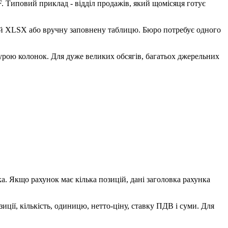
F. Типовий приклад - відділ продажів, який щомісяця готує
стий XLSX або вручну заповнену таблицю. Бюро потребує одного
ктурою колонок. Для дуже великих обсягів, багатьох джерельних
а. Якщо рахунок має кілька позицій, дані заголовка рахунка
иції, кількість, одиницю, нетто-ціну, ставку ПДВ і суми. Для