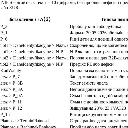
P зберігайте як текст із 10 цифрами, без пробілів, дефісів і пр
N або EUR.
Зіставлення з FA(3)
Типова поми
 P_2
Пробіл у кінці або дублікат
 P_1
Формат 20.05.2026 або змішан
 P_6
Різні дати для позицій одног
iot1 > DaneIdentyfikacyjne > Nazwa
Скорочення, що не збігається
iot1 > DaneIdentyfikacyjne > NIP
NIP як число з втраченою по
iot2 > DaneIdentyfikacyjne > Nazwa
Порожня назва для B2B-раху
iot2 > DaneIdentyfikacyjne > NIP
Префікс PL або дефіси
 KodWaluty
Повна назва валюти замість 
ersz > P_7
Занадто загальний опис або 
ersz > P_8B
Текст замість числа
ersz > P_8A
Непослідовні значення один
ersz > P_9A
Сума і валюта в одній комірц
ersz > P_11
Сума не дорівнює кількості 
ersz > P_12
Змішування 23%, 23 і VAT23
 P_15
Різниця округлення між нетт
 Platnosc > TerminPlatnosci
Строк раніше дати виставлен
 Platnosc > RachunekBankowy
Пробіли або надто довгий но