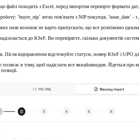
 файл походить з Excel, перед імпортом перевірте формати дат, 
оту: `buyer_nip` легко пов'язати з NIP покупця, `issue_date` - з 
ових назв колонок не варто припускати, що все розпізнано ідеаль
адсилається до KSeF. Ви перевіряєте, скільки документів система 
нки. Після відправлення відстежуйте статуси, номер KSeF і UPO 
полягає в тому, щоб надіслати все якнайшвидше. Йдеться про ви
позиції.