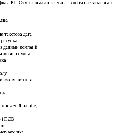
ефікса PL. Суми тримайте як числа з двома десятковими
лка
а текстова дата
о рахунка
 з даними компанії
чатковою нулем
нка
коду
порожня позиція
иць
і
помноженій на ціну
о і ПДВ
ня
мер рахунка