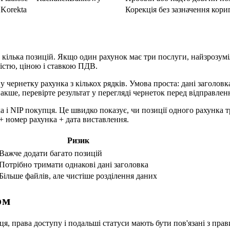
 Korekta
Корекція без зазначення кор
кілька позицій. Якщо один рахунок має три послуги, найзрозумі
кістю, ціною і ставкою ПДВ.
ну чернетку рахунка з кількох рядків. Умова проста: дані заголо
накше, перевірте результат у перегляді чернеток перед відправлен
 і NIP покупця. Це швидко показує, чи позиції одного рахунка т
 номер рахунка + дата виставлення.
Ризик
Важче додати багато позицій
Потрібно тримати однакові дані заголовка
Більше файлів, але чистіше розділення даних
ом
ця, права доступу і подальші статуси мають бути пов'язані з пра