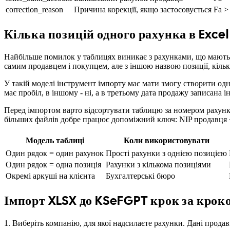
correction_reason
Причина корекції, якщо застосовується
Fa >
Кілька позицій одного рахунка в Excel
Найбільше помилок у таблицях виникає з рахунками, що мають 
самим продавцем і покупцем, але з іншою назвою позиції, кіль
У такій моделі інструмент імпорту має мати змогу створити од
має пробіл, в іншому - ні, а в третьому дата продажу записана і
Перед імпортом варто відсортувати таблицю за номером рахунка
більших файлів добре працює допоміжний ключ: NIP продавця +
Модель таблиці
Коли використовувати
Один рядок = один рахунок
Прості рахунки з однією позицією
Один рядок = одна позиція
Рахунки з кількома позиціями
Окремі аркуші на клієнта
Бухгалтерські бюро
Імпорт XLSX до KSeFGPT крок за крок
1. Виберіть компанію, для якої надсилаєте рахунки. Дані продав