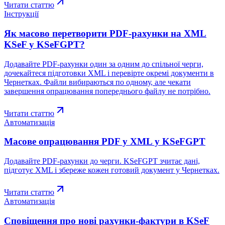
Читати статтю
Інструкції
Як масово перетворити PDF-рахунки на XML
KSeF у KSeFGPT?
Додавайте PDF-рахунки один за одним до спільної черги,
дочекайтеся підготовки XML і перевірте окремі документи в
Чернетках. Файли вибираються по одному, але чекати
завершення опрацювання попереднього файлу не потрібно.
Читати статтю
Автоматизація
Масове опрацювання PDF у XML у KSeFGPT
Додавайте PDF-рахунки до черги. KSeFGPT зчитає дані,
підготує XML і збереже кожен готовий документ у Чернетках.
Читати статтю
Автоматизація
Сповіщення про нові рахунки-фактури в KSeF