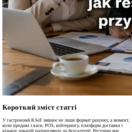
Короткий зміст статті
У гастрономії KSeF змінює не лише формат рахунку, а момент,
коли продажі з каси, POS, кейтерингу, платформ доставки і
кількох локацій потрапляють до бухгалтерії. Ресторан має