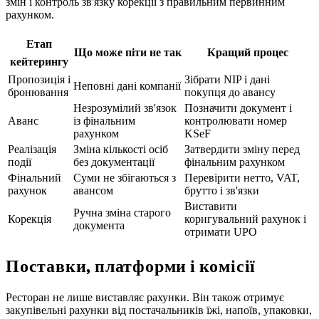
змін і контроль зв'язку корекції з правильним первинним
рахунком.
Етап
Що може піти не так
Кращий процес
кейтерингу
Пропозиція і
Зібрати NIP і дані
Неповні дані компанії
бронювання
покупця до авансу
Незрозумілий зв'язок
Позначити документ і
Аванс
із фінальним
контролювати номер
рахунком
KSeF
Реалізація
Зміна кількості осіб
Затвердити зміну перед
події
без документації
фінальним рахунком
Фінальний
Суми не збігаються з
Перевірити нетто, VAT,
рахунок
авансом
брутто і зв'язки
Виставити
Ручна зміна старого
Корекція
коригувальний рахунок і
документа
отримати UPO
Поставки, платформи і комісії
Ресторан не лише виставляє рахунки. Він також отримує
закупівельні рахунки від постачальників їжі, напоїв, упаковки,