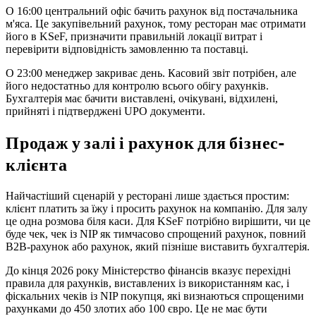
О 16:00 центральний офіс бачить рахунок від постачальника
м'яса. Це закупівельний рахунок, тому ресторан має отримати
його в KSeF, призначити правильній локації витрат і
перевірити відповідність замовленню та поставці.
О 23:00 менеджер закриває день. Касовий звіт потрібен, але
його недостатньо для контролю всього обігу рахунків.
Бухгалтерія має бачити виставлені, очікувані, відхилені,
прийняті і підтверджені UPO документи.
Продаж у залі і рахунок для бізнес-
клієнта
Найчастіший сценарій у ресторані лише здається простим:
клієнт платить за їжу і просить рахунок на компанію. Для залу
це одна розмова біля каси. Для KSeF потрібно вирішити, чи це
буде чек, чек із NIP як тимчасово спрощений рахунок, повний
B2B-рахунок або рахунок, який пізніше виставить бухгалтерія.
До кінця 2026 року Міністерство фінансів вказує перехідні
правила для рахунків, виставлених із використанням кас, і
фіскальних чеків із NIP покупця, які визнаються спрощеними
рахунками до 450 злотих або 100 євро. Це не має бути