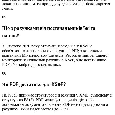
локація повинна мати процедуру для рахунків після закриття
зміни.
05
Що з рахунками від постачальників їжі та
напоїв?
З 1 лютого 2026 року отримання рахунків у KSeF є
обов'язковим для польських покупців з NIP, з винятками,
вказаними Міністерством фінансів. Ресторан має регулярно
моніторити закупівельні рахунки в KSeF, а не чекати лише
PDF або папір від постачальника.
06
Чи PDF достатньо для KSeF?
Ні. KSeF приймає структуровані рахунки у XML, сумісному зі
структурою FA(3). PDF може бути візуалізацією або
допоміжним документом, але сам PDF не є структурованим
рахунком, який надсилається до KSeF.