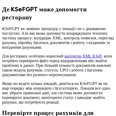
Де KSeFGPT може допомогти
ресторану
KSeFGPT не замінює процедур у локації і не є державною
послугою. Але він може допомогти впорядкувати технічну
частину процесу: валідацію XML, контроль помилок, перегляд
рахунку, обробку багатьох документів і роботу з вхідними та
вихідними рахунками.
Для ресторану особливо корисний
валідатор XML KSeF
, коли
потрібно перевірити файл перед відправленням або знайти
проблему в даних. При більшій кількості документів важливі
також модуль рахунків, статуси, UPO і робота з багатьма
документами без ручного переписування.
Якщо ви ведете кілька локацій, дивіться на KSeFGPT як на
шар порядку між операцією і бухгалтерією. Локація все одно
має зібрати правильні дані, але система може допомогти
перевірити документ, моніторити статус і швидше знайти
рахунки, які потребують реакції.
Перевірте процес рахунків для