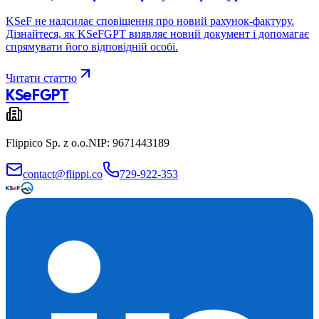
KSeF не надсилає сповіщення про новий рахунок-фактуру.
Дізнайтеся, як KSeFGPT виявляє новий документ і допомагає
спрямувати його відповідній особі.
Читати статтю
KSeF
GPT
Flippico Sp. z o.o.
NIP: 9671443189
contact@flippi.co
729-922-353