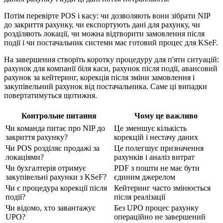
Потім перевірте POS і касу: чи дозволяють вони зібрати NIP
до закриття рахунку, чи експортують дані для рахунку, чи
розділяють локації, чи можна відтворити замовлення після
події і чи постачальник системи має готовий процес для KSeF.
На завершення створіть коротку процедуру для п'яти ситуацій:
рахунок для компанії біля каси, рахунок після події, авансовий
рахунок за кейтеринг, корекція після зміни замовлення і
закупівельний рахунок від постачальника. Саме ці випадки
повертатимуться щотижня.
Контрольне питання
Чому це важливо
Чи команда питає про NIP до
Це зменшує кількість
закриття рахунку?
корекцій і нестачу даних
Чи POS розділяє продажі за
Це полегшує призначення
локаціями?
рахунків і аналіз витрат
Чи бухгалтерія отримує
PDF з пошти не має бути
закупівельні рахунки з KSeF?
єдиним джерелом
Чи є процедура корекції після
Кейтеринг часто змінюється
події?
після реалізації
Чи відомо, хто завантажує
Без UPO процес рахунку
UPO?
операційно не завершений