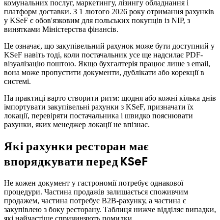
комунальних послуг, маркетингу, лізингу обладнання і
платформ доставки. З 1 лютого 2026 року отримання рахунків
у KSeF є обов'язковим для польських покупців із NIP, з
винятками Міністерства фінансів.
Це означає, що закупівельний рахунок може бути доступний у
KSeF навіть тоді, коли постачальник усе ще надсилає PDF-
візуалізацію поштою. Якщо бухгалтерія працює лише з email,
вона може пропустити документи, дублікати або корекції в
системі.
На практиці варто створити ритм: щодня або кожні кілька днів
імпортувати закупівельні рахунки з KSeF, призначати їх
локації, перевіряти постачальника і швидко пояснювати
рахунки, яких менеджер локації не впізнає.
Які рахунки ресторан має
впорядкувати перед KSeF
Не кожен документ у гастрономії потребує однакової
процедури. Частина продажів залишається споживчим
продажем, частина потребує B2B-рахунку, а частина є
закупівлею з боку ресторану. Таблиця нижче відділяє випадки,
які найчастіше спричиняють помилки.