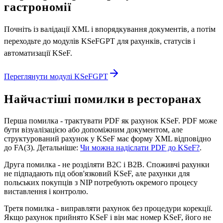
гастрономії
Почніть із валідації XML і впорядкування документів, а потім
переходьте до модулів KSeFGPT для рахунків, статусів і
автоматизації KSeF.
Переглянути модулі KSeFGPT
Найчастіші помилки в ресторанах
Перша помилка - трактувати PDF як рахунок KSeF. PDF може
бути візуалізацією або допоміжним документом, але
структурований рахунок у KSeF має форму XML відповідно
до FA(3). Детальніше:
Чи можна надіслати PDF до KSeF?
.
Друга помилка - не розділяти B2C і B2B. Споживчі рахунки
не підпадають під обов'язковий KSeF, але рахунки для
польських покупців з NIP потребують окремого процесу
виставлення і контролю.
Третя помилка - виправляти рахунок без процедури корекції.
Якщо рахунок прийнято KSeF і він має номер KSeF, його не