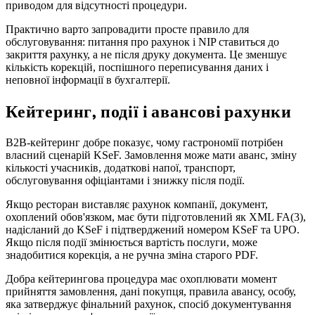
приводом для відсутності процедури.
Практично варто запровадити просте правило для
обслуговування: питання про рахунок і NIP ставиться до
закриття рахунку, а не після друку документа. Це зменшує
кількість корекцій, поспішного переписування даних і
неповної інформації в бухгалтерії.
Кейтеринг, події і авансові рахунки
B2B-кейтеринг добре показує, чому гастрономії потрібен
власний сценарій KSeF. Замовлення може мати аванс, зміну
кількості учасників, додаткові напої, транспорт,
обслуговування офіціантами і знижку після події.
Якщо ресторан виставляє рахунок компанії, документ,
охоплений обов'язком, має бути підготовлений як XML FA(3),
надісланий до KSeF і підтверджений номером KSeF та UPO.
Якщо після події змінюється вартість послуги, може
знадобитися корекція, а не ручна зміна старого PDF.
Добра кейтерингова процедура має охоплювати момент
прийняття замовлення, дані покупця, правила авансу, особу,
яка затверджує фінальний рахунок, спосіб документування