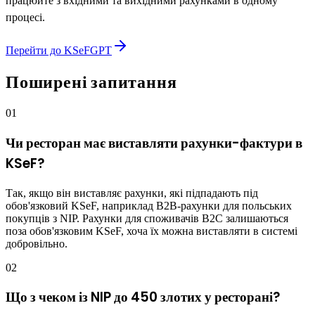
працюйте з вхідними та вихідними рахунками в одному
процесі.
Перейти до KSeFGPT
Поширені запитання
01
Чи ресторан має виставляти рахунки-фактури в
KSeF?
Так, якщо він виставляє рахунки, які підпадають під
обов'язковий KSeF, наприклад B2B-рахунки для польських
покупців з NIP. Рахунки для споживачів B2C залишаються
поза обов'язковим KSeF, хоча їх можна виставляти в системі
добровільно.
02
Що з чеком із NIP до 450 злотих у ресторані?