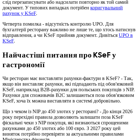
слід перезаписувати або надсилати повторно як той самий
документ. У типових випадках потрібен
коригувальний
рахунок у KSeF
.
Четверта помилка - відсутність контролю UPO. Для
бухгалтерії ресторану важливо не лише те, що хтось натиснув
відправлення, а чи KSeF прийняв документ. Дивіться
UPO в
KSeF
.
Найчастіші питання про KSeF у
гастрономії
Чи ресторан має виставляти рахунки-фактури в KSeF? - Так,
якщо він виставляє рахунки, які підпадають під обов'язковий
KSeF, наприклад B2B-рахунки для польських покупців з NIP.
Рахунки для споживачів B2C залишаються поза обов'язковим
KSeF, хоча їх можна виставляти в системі добровільно.
Що з чеком із NIP до 450 злотих у ресторані? - До кінця 2026
року перехідні правила дозволяють залишати поза KSeF
фіскальні чеки з NIP покупця, які визнаються спрощеними
рахунками до 450 злотих або 100 євро. З 2027 року цей
виняток потрібно перевіряти за актуальними правилами
Міністерства фінансів.