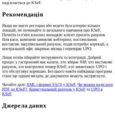
надсилається до KSeF.
Рекомендація
Якщо ви маєте ресторан або ведете бухгалтерію кількох
локацій, не починайте із загального навчання про KSeF.
Почніть із п'яти власних випадків: клієнт просить рахунок
біля каси, компанія замовляє кейтеринг, постачальник
виставляє закупівельний рахунок, подія потребує корекції, а
центральний офіс закриває місяць і перевіряє UPO.
Лише потім обирайте інструменти та інтеграції. Добрий
процес у гастрономії має казати, хто збирає NIP, хто виставляє
рахунок, хто контролює номер KSeF, хто завантажує UPO і
хто обслуговує корекцію. Без цього навіть найкраща програма
стане ще одним місцем, де документи можуть застрягнути.
Читайте далі:
XML і формат FA(3) у KSeF
,
Чи можна надіслати
PDF до KSeF?
,
Коригувальний рахунок у KSeF
та
UPO в
KSeF
.
Джерела даних