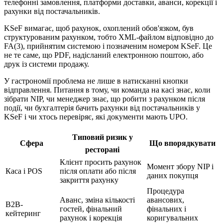
телефонні замовлення, платформи доставки, аванси, корекції і
рахунки від постачальників.
KSeF вимагає, щоб рахунок, охоплений обов'язком, був
структурованим рахунком, тобто XML-файлом відповідно до
FA(3), прийнятим системою і позначеним номером KSeF. Це
не те саме, що PDF, надісланий електронною поштою, або
друк із системи продажу.
У гастрономії проблема не лише в натисканні кнопки
відправлення. Питання в тому, чи команда на касі знає, коли
зібрати NIP, чи менеджер знає, що робити з рахунком після
події, чи бухгалтерія бачить рахунки від постачальників у
KSeF і чи хтось перевіряє, які документи мають UPO.
Типовий ризик у
Сфера
Що впорядкувати
ресторані
Клієнт просить рахунок
Момент збору NIP і
Каса і POS
після оплати або після
даних покупця
закриття рахунку
Процедура
Аванс, зміна кількості
авансових,
B2B-
гостей, фінальний
фінальних і
кейтеринг
рахунок і корекція
коригувальних