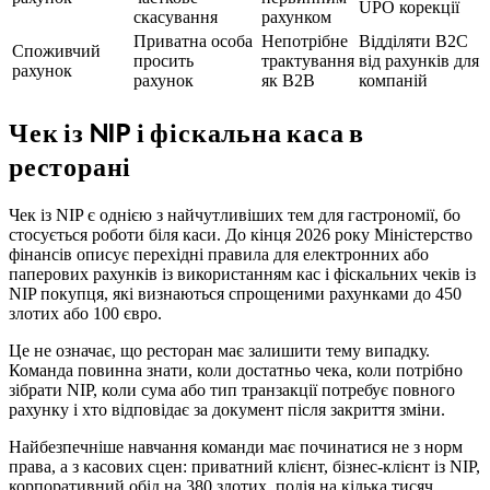
UPO корекції
скасування
рахунком
Приватна особа
Непотрібне
Відділяти B2C
Споживчий
просить
трактування
від рахунків для
рахунок
рахунок
як B2B
компаній
Чек із NIP і фіскальна каса в
ресторані
Чек із NIP є однією з найчутливіших тем для гастрономії, бо
стосується роботи біля каси. До кінця 2026 року Міністерство
фінансів описує перехідні правила для електронних або
паперових рахунків із використанням кас і фіскальних чеків із
NIP покупця, які визнаються спрощеними рахунками до 450
злотих або 100 євро.
Це не означає, що ресторан має залишити тему випадку.
Команда повинна знати, коли достатньо чека, коли потрібно
зібрати NIP, коли сума або тип транзакції потребує повного
рахунку і хто відповідає за документ після закриття зміни.
Найбезпечніше навчання команди має починатися не з норм
права, а з касових сцен: приватний клієнт, бізнес-клієнт із NIP,
корпоративний обід на 380 злотих, подія на кілька тисяч,