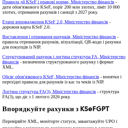
Правила дії KSeF і правові норми, Міністерство фінансів
-
дати обов'язкового KSeF, поріг 200 млн злотих, ліміт 10 000
злотих, отримання рахунків і санкції з 2027 року.
Етапи впровадження KSeF 2.0, Міністерство фінансів
-
дорожня карта KSeF 2.0.
Виставлення і отримання рахунків, Міністерство фінансів
-
правила отримання рахунків, візуалізації, QR-коди і рахунки
для покупців із NIP.
Структурований рахунок і логічна структура FA, Міністерство
фінансів
- визначення структурованого рахунку і формат
XML.
Обсяг обов'язкового KSeF, Міністерство фінансів
- винятки і
перехідні правила для рахунків із кас та чеків із NIP.
Логічна структура FA(3), Міністерство фінансів
- структура
FA(3), що діє з 1 лютого 2026 року.
Впорядкуйте рахунки з KSeFGPT
Перевіряйте XML, моніторте статуси, завантажуйте UPO і