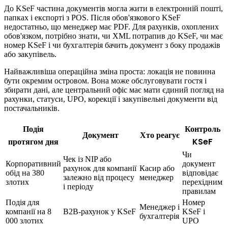
До KSeF частина документів могла жити в електронній пошті,
папках і експорті з POS. Після обов'язкового KSeF
недостатньо, що менеджер має PDF. Для рахунків, охоплених
обов'язком, потрібно знати, чи XML потрапив до KSeF, чи має
номер KSeF і чи бухгалтерія бачить документ з боку продажів
або закупівель.
Найважливіша операційна зміна проста: локація не повинна
бути окремим островом. Вона може обслуговувати гостя і
збирати дані, але центральний офіс має мати єдиний погляд на
рахунки, статуси, UPO, корекції і закупівельні документи від
постачальників.
Подія
Контроль
Документ
Хто реагує
протягом дня
KSeF
Чи
Чек із NIP або
Корпоративний
документ
рахунок для компанії
Касир або
обід на 380
відповідає
залежно від процесу
менеджер
злотих
перехідним
і періоду
правилам
Подія для
Номер
Менеджер і
компанії на 8
B2B-рахунок у KSeF
KSeF і
бухгалтерія
000 злотих
UPO