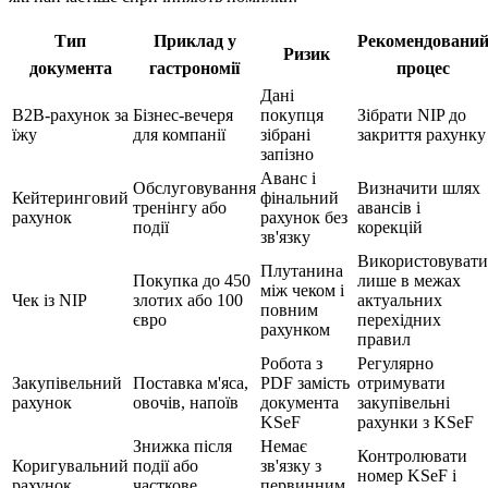
Тип
Приклад у
Рекомендовани
Ризик
документа
гастрономії
процес
Дані
B2B-рахунок за
Бізнес-вечеря
покупця
Зібрати NIP до
їжу
для компанії
зібрані
закриття рахунку
запізно
Аванс і
Обслуговування
Визначити шлях
Кейтеринговий
фінальний
тренінгу або
авансів і
рахунок
рахунок без
події
корекцій
зв'язку
Використовувати
Плутанина
Покупка до 450
лише в межах
між чеком і
Чек із NIP
злотих або 100
актуальних
повним
євро
перехідних
рахунком
правил
Робота з
Регулярно
Закупівельний
Поставка м'яса,
PDF замість
отримувати
рахунок
овочів, напоїв
документа
закупівельні
KSeF
рахунки з KSeF
Знижка після
Немає
Контролювати
Коригувальний
події або
зв'язку з
номер KSeF і
рахунок
часткове
первинним