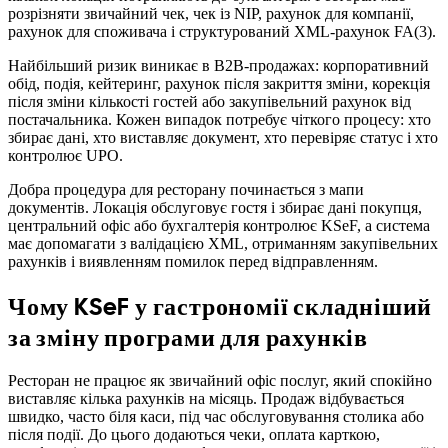
розрізняти звичайний чек, чек із NIP, рахунок для компанії,
рахунок для споживача і структурований XML-рахунок FA(3).
Найбільший ризик виникає в B2B-продажах: корпоративний
обід, подія, кейтеринг, рахунок після закриття зміни, корекція
після зміни кількості гостей або закупівельний рахунок від
постачальника. Кожен випадок потребує чіткого процесу: хто
збирає дані, хто виставляє документ, хто перевіряє статус і хто
контролює UPO.
Добра процедура для ресторану починається з мапи
документів. Локація обслуговує гостя і збирає дані покупця,
центральний офіс або бухгалтерія контролює KSeF, а система
має допомагати з валідацією XML, отриманням закупівельних
рахунків і виявленням помилок перед відправленням.
Чому KSeF у гастрономії складніший
за зміну програми для рахунків
Ресторан не працює як звичайний офіс послуг, який спокійно
виставляє кілька рахунків на місяць. Продаж відбувається
швидко, часто біля каси, під час обслуговування столика або
після події. До цього додаються чеки, оплата карткою,