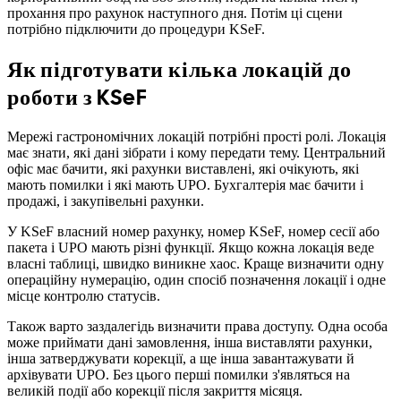
прохання про рахунок наступного дня. Потім ці сцени
потрібно підключити до процедури KSeF.
Як підготувати кілька локацій до
роботи з KSeF
Мережі гастрономічних локацій потрібні прості ролі. Локація
має знати, які дані зібрати і кому передати тему. Центральний
офіс має бачити, які рахунки виставлені, які очікують, які
мають помилки і які мають UPO. Бухгалтерія має бачити і
продажі, і закупівельні рахунки.
У KSeF власний номер рахунку, номер KSeF, номер сесії або
пакета і UPO мають різні функції. Якщо кожна локація веде
власні таблиці, швидко виникне хаос. Краще визначити одну
операційну нумерацію, один спосіб позначення локації і одне
місце контролю статусів.
Також варто заздалегідь визначити права доступу. Одна особа
може приймати дані замовлення, інша виставляти рахунки,
інша затверджувати корекції, а ще інша завантажувати й
архівувати UPO. Без цього перші помилки з'являться на
великій події або корекції після закриття місяця.