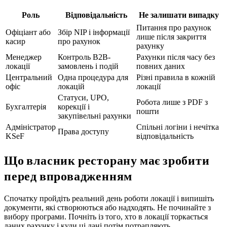
Роль
Відповідальність
Не залишати випадку
Питання про рахунок
Офіціант або
Збір NIP і інформації
лише після закриття
касир
про рахунок
рахунку
Менеджер
Контроль B2B-
Рахунки після часу без
локації
замовлень і подій
повних даних
Центральний
Одна процедура для
Різні правила в кожній
офіс
локацій
локації
Статуси, UPO,
Робота лише з PDF з
Бухгалтерія
корекції і
пошти
закупівельні рахунки
Адміністратор
Спільні логіни і нечітка
Права доступу
KSeF
відповідальність
Що власник ресторану має зробити
перед впровадженням
Спочатку пройдіть реальний день роботи локації і випишіть
документи, які створюються або надходять. Не починайте з
вибору програми. Почніть із того, хто в локації торкається
даних рахунку і куди ці дані потім потрапляють.