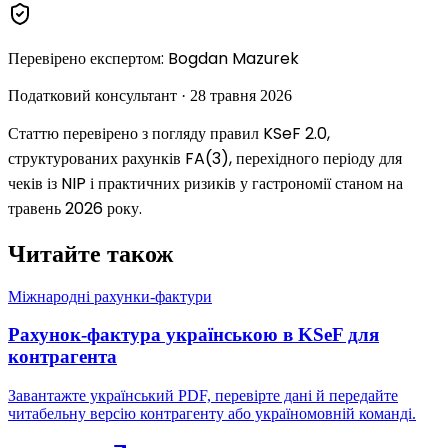
Перевірено експертом
:
Bogdan Mazurek
Податковий консультант
·
28 травня 2026
Статтю перевірено з погляду правил KSeF 2.0,
структурованих рахунків FA(3), перехідного періоду для
чеків із NIP і практичних ризиків у гастрономії станом на
травень 2026 року.
Читайте також
Міжнародні рахунки-фактури
Рахунок-фактура українською в KSeF для
контрагента
Завантажте український PDF, перевірте дані й передайте
читабельну версію контрагенту або україномовній команді.