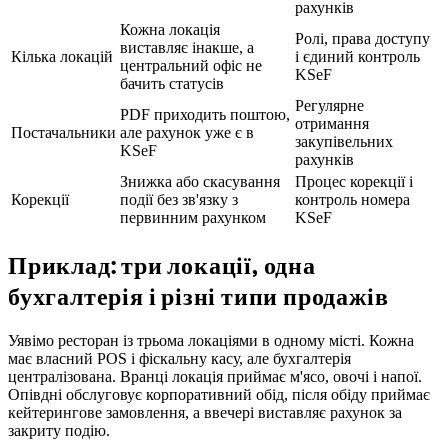
рахунків
Кожна локація
Ролі, права доступу
виставляє інакше, а
Кілька локацій
і єдиний контроль
центральний офіс не
KSeF
бачить статусів
Регулярне
PDF приходить поштою,
отримання
Постачальники
але рахунок уже є в
закупівельних
KSeF
рахунків
Знижка або скасування
Процес корекції і
Корекції
події без зв'язку з
контроль номера
первинним рахунком
KSeF
Приклад: три локації, одна
бухгалтерія і різні типи продажів
Уявімо ресторан із трьома локаціями в одному місті. Кожна
має власний POS і фіскальну касу, але бухгалтерія
централізована. Вранці локація приймає м'ясо, овочі і напої.
Опівдні обслуговує корпоративний обід, після обіду приймає
кейтерингове замовлення, а ввечері виставляє рахунок за
закриту подію.