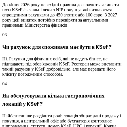
До кінця 2026 року перехідні правила дозволяють залишати
поза KSeF фіскальні чеки з NIP покупця, які визнаються
спрощеними рахунками до 450 злотих або 100 євро. З 2027
року цей виняток потрібно перевіряти за актуальними
правилами Міністерства фінансів.
03
Чи рахунок для споживача має бути в KSeF?
Ні. Рахунки для фізичних осіб, які не ведуть бізнес, не
підпадають під обов'язковий KSeF. Ресторан може виставити
такий рахунок у KSeF добровільно, але має передати його
клієнту погодженим способом.
04
Як обслуговувати кілька гастрономічних
локацій у KSeF?
Найбезпечніше розділити ролі: локація збирає дані продажу і
покупця, а центральний офіс або бухгалтерія контролює
відправлення, статуси, номер KSeF, UPO і корекції. Кожна