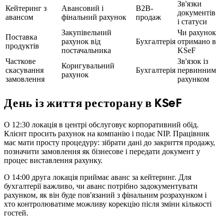
Зв'язки
Кейтеринг з
Авансовий і
B2B-
документів
авансом
фінальний рахунок
продаж
і статуси
Закупівельний
Чи рахунок
Поставка
рахунок від
Бухгалтерія
отримано в
продуктів
постачальника
KSeF
Часткове
Зв'язок із
Коригувальний
скасування
Бухгалтерія
первинним
рахунок
замовлення
рахунком
День із життя ресторану в KSeF
О 12:30 локація в центрі обслуговує корпоративний обід.
Клієнт просить рахунок на компанію і подає NIP. Працівник
має мати просту процедуру: зібрати дані до закриття продажу,
позначити замовлення як бізнесове і передати документ у
процес виставлення рахунку.
О 14:00 друга локація приймає аванс за кейтеринг. Для
бухгалтерії важливо, чи аванс потрібно задокументувати
рахунком, як він буде пов'язаний з фінальним розрахунком і
хто контролюватиме можливу корекцію після зміни кількості
гостей.