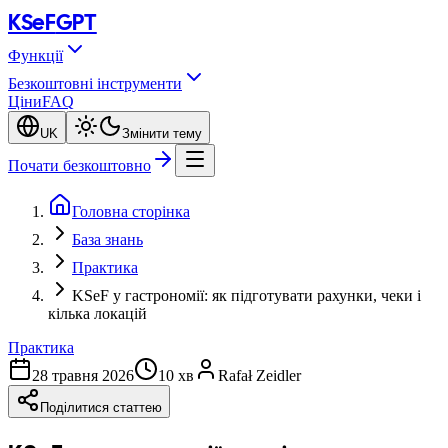
KSeF
GPT
Функції
Безкоштовні інструменти
Ціни
FAQ
UK
Змінити тему
Почати безкоштовно
Головна сторінка
База знань
Практика
KSeF у гастрономії: як підготувати рахунки, чеки і
кілька локацій
Практика
28 травня 2026
10 хв
Rafał Zeidler
Поділитися статтею