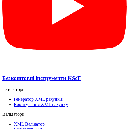
Безкоштовні інструменти KSeF
Генератори
Генератор XML рахунків
Коригування XML рахунку
Валідатори
XML Валідатор