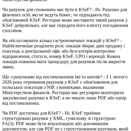
Чи рахунок для споживача має бути в KSeF? - Ні. Рахунки для
фізичних осіб, які не ведуть бізнес, не підпадають під
обов'язковий KSeF. Ресторан може виставити такий рахунок у
KSeF добровільно, але має передати його клієнту погодженим
способом.
Як обслуговувати кілька гастрономічних локацій у KSeF? -
Найбезпечніше розділити ролі: локація збирає дані продажу і
покупця, а центральний офіс або бухгалтерія контролює
відправлення, статуси, номер KSeF, UPO і корекції. Кожна
локація повинна мати процедуру для рахунків після закриття
зміни.
Що з рахунками від постачальників їжі та напоїв? - З 1 лютого
2026 року отримання рахунків у KSeF є обов'язковим для
польських покупців з NIP, з винятками, вказаними
Міністерством фінансів. Ресторан має регулярно моніторити
закупівельні рахунки в KSeF, а не чекати лише PDF або папір
від постачальника.
Чи PDF достатньо для KSeF? - Ні. KSeF приймає
структуровані рахунки у XML, сумісному зі структурою
FA(3). PDF може бути візуалізацією або допоміжним
документом, але сам PDF не є структурованим рахунком, який