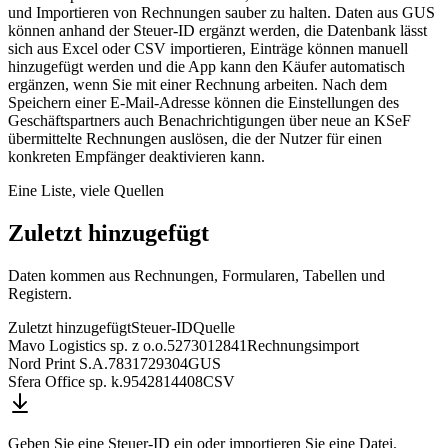
und Importieren von Rechnungen sauber zu halten. Daten aus GUS
können anhand der Steuer-ID ergänzt werden, die Datenbank lässt
sich aus Excel oder CSV importieren, Einträge können manuell
hinzugefügt werden und die App kann den Käufer automatisch
ergänzen, wenn Sie mit einer Rechnung arbeiten. Nach dem
Speichern einer E-Mail-Adresse können die Einstellungen des
Geschäftspartners auch Benachrichtigungen über neue an KSeF
übermittelte Rechnungen auslösen, die der Nutzer für einen
konkreten Empfänger deaktivieren kann.
Eine Liste, viele Quellen
Zuletzt hinzugefügt
Daten kommen aus Rechnungen, Formularen, Tabellen und
Registern.
Zuletzt hinzugefügt
Steuer-ID
Quelle
Mavo Logistics sp. z o.o.
5273012841
Rechnungsimport
Nord Print S.A.
7831729304
GUS
Sfera Office sp. k.
9542814408
CSV
Geben Sie eine Steuer-ID ein oder importieren Sie eine Datei.