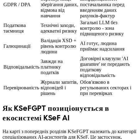
GDPR / DPA
зберігання даних,
постачальника перед
відмова від
введенням даних
навчання
рахунків-фактур
Загальні LLM без
Податкова
Технічні заходи,
контролю - зона
таємниця
адекватні ризику
підвищеного ризику
Валідація XSD +
AI готує, людина
Галюцинації
рівень контролю
приймає надсилання
людини
Договірні клаузули 'AI
Завжди на
guarantee' не передають
Відповідальність
платнику
податкову
податків
відповідальність
Журнали запитів,
Обов'язково в
Перевірюваність
відповідей і
регульованих секторах і
рішень
при перевірках
Як KSeFGPT позиціонується в
екосистемі KSeF AI
На карті з попередніх розділів KSeFGPT належить до категорії
спеціалізованих AI-асистентів для KSeF. Це застосунок,