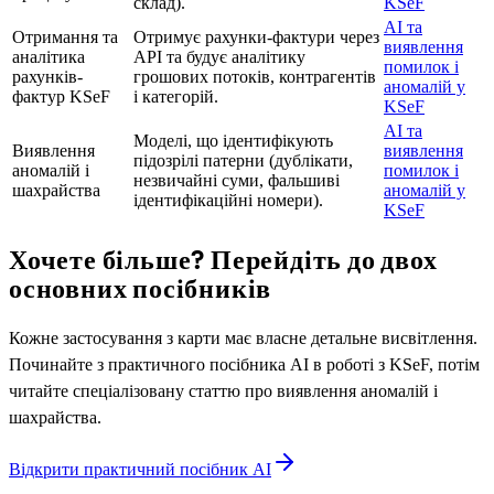
склад).
KSeF
AI та
Отримання та
Отримує рахунки-фактури через
виявлення
аналітика
API та будує аналітику
помилок і
рахунків-
грошових потоків, контрагентів
аномалій у
фактур KSeF
і категорій.
KSeF
AI та
Моделі, що ідентифікують
Виявлення
виявлення
підозрілі патерни (дублікати,
аномалій і
помилок і
незвичайні суми, фальшиві
шахрайства
аномалій у
ідентифікаційні номери).
KSeF
Хочете більше? Перейдіть до двох
основних посібників
Кожне застосування з карти має власне детальне висвітлення.
Починайте з практичного посібника AI в роботі з KSeF, потім
читайте спеціалізовану статтю про виявлення аномалій і
шахрайства.
Відкрити практичний посібник AI