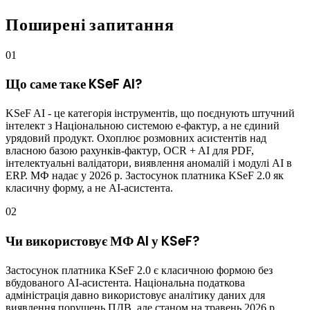
Поширені запитання
01
Що саме таке KSeF AI?
KSeF AI - це категорія інструментів, що поєднують штучний
інтелект з Національною системою е-фактур, а не єдиний
урядовий продукт. Охоплює розмовних асистентів над
власною базою рахунків-фактур, OCR + AI для PDF,
інтелектуальні валідатори, виявлення аномалій і модулі AI в
ERP. МФ надає у 2026 р. Застосунок платника KSeF 2.0 як
класичну форму, а не AI-асистента.
02
Чи використовує МФ AI у KSeF?
Застосунок платника KSeF 2.0 є класичною формою без
вбудованого AI-асистента. Національна податкова
адміністрація давно використовує аналітику даних для
виявлення порушень ПДВ, але станом на травень 2026 р.