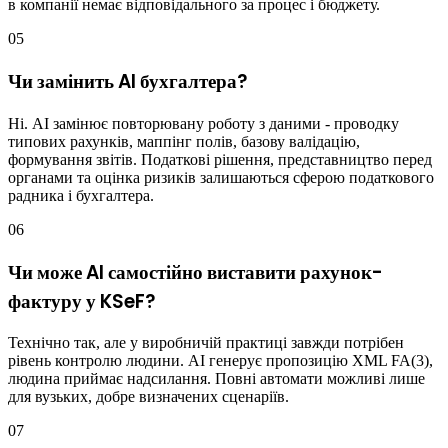
в компанії немає відповідального за процес і бюджету.
05
Чи замінить AI бухгалтера?
Ні. AI замінює повторювану роботу з даними - проводку
типових рахунків, маппінг полів, базову валідацію,
формування звітів. Податкові рішення, представництво перед
органами та оцінка ризиків залишаються сферою податкового
радника і бухгалтера.
06
Чи може AI самостійно виставити рахунок-
фактуру у KSeF?
Технічно так, але у виробничій практиці завжди потрібен
рівень контролю людини. AI генерує пропозицію XML FA(3),
людина приймає надсилання. Повні автомати можливі лише
для вузьких, добре визначених сценаріїв.
07