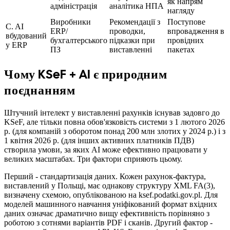
як напрям
адміністрація
аналітика НПА
нагляду
Виробники
Рекомендації з
Поступове
C. AI
ERP/
проводки,
впровадження в
вбудований
бухгалтерського
підказки при
провідних
у ERP
ПЗ
виставленні
пакетах
Чому KSeF + AI є природним
поєднанням
Штучний інтелект у виставленні рахунків існував задовго до
KSeF, але тільки повна обов'язковість системи з 1 лютого 2026
р. (для компаній з оборотом понад 200 млн злотих у 2024 р.) і з
1 квітня 2026 р. (для інших активних платників ПДВ)
створила умови, за яких AI може ефективно працювати у
великих масштабах. Три фактори сприяють цьому.
Перший - стандартизація даних. Кожен рахунок-фактура,
виставлений у Польщі, має однакову структуру XML FA(3),
визначену схемою, опублікованою на ksef.podatki.gov.pl. Для
моделей машинного навчання уніфікований формат вхідних
даних означає драматично вищу ефективність порівняно з
роботою з сотнями варіантів PDF і сканів. Другий фактор -