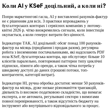
Коли AI у KSeF доцільний, а коли ні?
Попри маркетингові гасла, AI у виставленні рахунків-фактур
не є рішенням для всіх. З практики впроваджень у
бухгалтерських конторах і сервісних компаніях у лютому-
квітні 2026 р. чітко виокремились сигнали, коли інвестиція
окупається, а коли генерує витрати без цінності.
Індикатори ТАК, AI доцільний: обсяг понад 100 рахунків-
фактур на місяць (придбання і продаж разом), регулярна
робота з іноземними постачальниками, які надсилають PDF
поза KSeF, бухгалтерська контора, що обслуговує більше 10
клієнтів паралельно, повторювані паттерни типу циклічні
підписки, лізинги або оренди, а також чітка потреба у
швидкому доступі до даних (грошові потоки, топ-
контрагенти, категорії витрат).
Індикатори НІ, ручна обробка достатня: менше 50 рахунків-
фактур на місяць, дуже низьке різноманіття транзакцій,
діяльність із високою податковою складністю, що вимагає
експерта, а не автомата, регульовані сектори з вимогами
повної перевірюваності, а також відсутність бюджету на
інструмент або внутрішнього відповідального за процес.