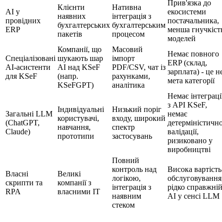
Прив'язка до
Клієнти
Нативна
AI у
екосистеми
наявних
інтеграція з
провідних
постачальника,
бухгалтерських
бухгалтерським
ERP
менша гнучкіст
пакетів
процесом
моделей
Компанії, що
Масовий
Немає повного
Спеціалізовані
шукають шар
імпорт
ERP (склад,
AI-асистенти
AI над KSeF
PDF/CSV, чат із
зарплата) - це н
для KSeF
(напр.
рахунками,
мета категорії
KSeFGPT)
аналітика
Немає інтеграці
з API KSeF,
Індивідуальні
Низький поріг
Загальні LLM
немає
користувачі,
входу, широкий
(ChatGPT,
детерміністично
навчання,
спектр
Claude)
валідації,
прототипи
застосувань
ризиковано у
виробництві
Повний
контроль над
Висока вартість
Власні
Великі
логікою,
обслуговування
скрипти та
компанії з
інтеграція з
рідко справжні
RPA
власними IT
наявним
AI у сенсі LLM
стеком