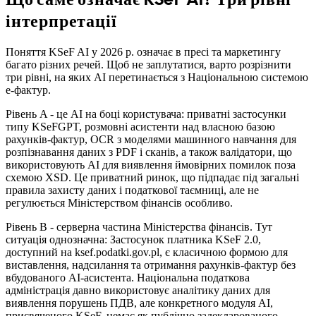
інтерпретації
Поняття KSeF AI у 2026 р. означає в пресі та маркетингу
багато різних речей. Щоб не заплутатися, варто розрізнити
три рівні, на яких AI перетинається з Національною системою
е-фактур.
Рівень A - це AI на боці користувача: приватні застосунки
типу KSeFGPT, розмовні асистенти над власною базою
рахунків-фактур, OCR з моделями машинного навчання для
розпізнавання даних з PDF і сканів, а також валідатори, що
використовують AI для виявлення ймовірних помилок поза
схемою XSD. Це приватний ринок, що підпадає під загальні
правила захисту даних і податкової таємниці, але не
регулюється Міністерством фінансів особливо.
Рівень B - серверна частина Міністерства фінансів. Тут
ситуація однозначна: Застосунок платника KSeF 2.0,
доступний на ksef.podatki.gov.pl, є класичною формою для
виставлення, надсилання та отримання рахунків-фактур без
вбудованого AI-асистента. Національна податкова
адміністрація давно використовує аналітику даних для
виявлення порушень ПДВ, але конкретного модуля AI,
присвяченого KSeF, немає як публічно задекларованого