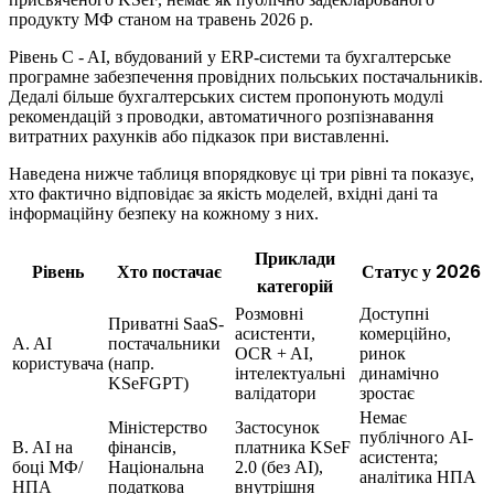
продукту МФ станом на травень 2026 р.
Рівень C - AI, вбудований у ERP-системи та бухгалтерське
програмне забезпечення провідних польських постачальників.
Дедалі більше бухгалтерських систем пропонують модулі
рекомендацій з проводки, автоматичного розпізнавання
витратних рахунків або підказок при виставленні.
Наведена нижче таблиця впорядковує ці три рівні та показує,
хто фактично відповідає за якість моделей, вхідні дані та
інформаційну безпеку на кожному з них.
Приклади
Рівень
Хто постачає
Статус у 2026
категорій
Розмовні
Доступні
Приватні SaaS-
асистенти,
комерційно,
A. AI
постачальники
OCR + AI,
ринок
користувача
(напр.
інтелектуальні
динамічно
KSeFGPT)
валідатори
зростає
Немає
Міністерство
Застосунок
публічного AI-
B. AI на
фінансів,
платника KSeF
асистента;
боці МФ/
Національна
2.0 (без AI),
аналітика НПА
НПА
податкова
внутрішня