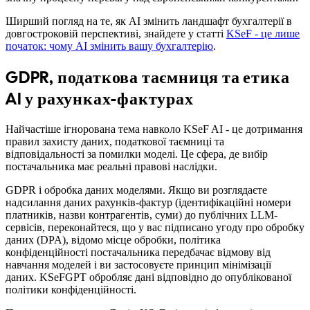
Ширший погляд на те, як AI змінить ландшафт бухгалтерії в
довгостроковій перспективі, знайдете у статті
KSeF - це лише
початок: чому AI змінить вашу бухгалтерію
.
GDPR, податкова таємниця та етика
AI у рахунках-фактурах
Найчастіше ігнорована тема навколо KSeF AI - це дотримання
правил захисту даних, податкової таємниці та
відповідальності за помилки моделі. Це сфера, де вибір
постачальника має реальні правові наслідки.
GDPR і обробка даних моделями. Якщо ви розглядаєте
надсилання даних рахунків-фактур (ідентифікаційні номери
платників, назви контрагентів, суми) до публічних LLM-
сервісів, переконайтеся, що у вас підписано угоду про обробку
даних (DPA), відомо місце обробки, політика
конфіденційності постачальника передбачає відмову від
навчання моделей і ви застосовуєте принцип мінімізації
даних. KSeFGPT обробляє дані відповідно до опублікованої
політики конфіденційності.