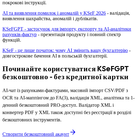
покрокові інструкції.
AI та виявлення помилок і аномалій у KSeF 2026
- валідація,
виявлення шахрайства, аномалій і дублікатів.
KSeFGPT - застосунок для імпорту, експорту та AI-аналітики
рахунків-фактур
- презентація продукту і повний спектр
функцій.
KSeF - це лише початок: чому AI змінить вашу бухгалтерію
-
довгострокове бачення AI в польській бухгалтерії.
Починайте користуватися KSeFGPT
безкоштовно - без кредитної картки
AI-чат із рахунками-фактурами, масовий імпорт CSV/PDF з
OCR та AI-маппінгом до FA(3), валідація XML, аналітика та 1-
денний безкоштовний PRO-доступ. Валідатор XML і
конвертер PDF у XML також доступні без реєстрації в розділі
безкоштовних інструментів.
Створити безкоштовний акаунт