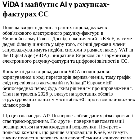
ViDA і майбутнє AI у рахунках-
фактурах ЄС
Польща входить до числа ранніх впроваджувачів
обов'язкового електронного рахунку-фактури в
Європейському Союзі. Досвід, накопичений із KSeF, матиме
дедалі більшу цінність у міру того, як інші держави-члени
запроваджуватимуть подібні системи в рамках пакету VAT in
the Digital Age (ViDA) - ініціативи Єврокомісії з гармонізації
електронного рахунку-фактури та цифрової звітності в ЄС.
Конкретні дати впровадження ViDA неодноразово
коригувалися в ході переговорів держав-членів, тому графік
слід перевіряти в актуальній публікації Єврокомісії
безпосередньо перед будь-яким рішенням про впровадження.
Стан на травень 2026 р. вказує на зростання обсягів
структурованих даних у масштабах ЄС протягом найближчих
кількох років.
Що це означає для AI? По-перше - обсяг даних різко зростає і
стає транскордонним. По-друге - поверхня автоматизації
розширюється на транскордонні розрахунки. По-третє -
польські компанії, що раніше запровадили KSeF, матимуть
значну процесну перевагу над європейськими конкурентами.