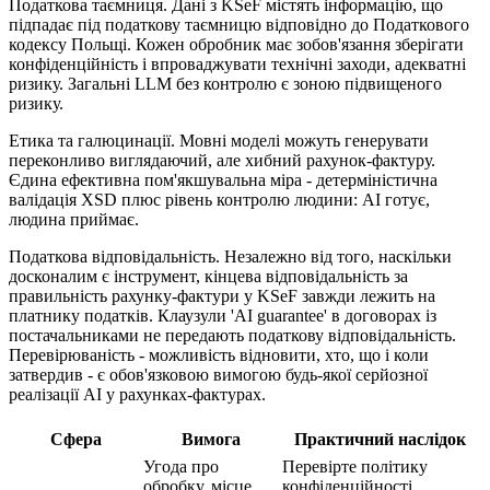
Податкова таємниця. Дані з KSeF містять інформацію, що
підпадає під податкову таємницю відповідно до Податкового
кодексу Польщі. Кожен обробник має зобов'язання зберігати
конфіденційність і впроваджувати технічні заходи, адекватні
ризику. Загальні LLM без контролю є зоною підвищеного
ризику.
Етика та галюцинації. Мовні моделі можуть генерувати
переконливо виглядаючий, але хибний рахунок-фактуру.
Єдина ефективна пом'якшувальна міра - детерміністична
валідація XSD плюс рівень контролю людини: AI готує,
людина приймає.
Податкова відповідальність. Незалежно від того, наскільки
досконалим є інструмент, кінцева відповідальність за
правильність рахунку-фактури у KSeF завжди лежить на
платнику податків. Клаузули 'AI guarantee' в договорах із
постачальниками не передають податкову відповідальність.
Перевірюваність - можливість відновити, хто, що і коли
затвердив - є обов'язковою вимогою будь-якої серйозної
реалізації AI у рахунках-фактурах.
Сфера
Вимога
Практичний наслідок
Угода про
Перевірте політику
обробку, місце
конфіденційності