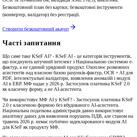
Безкоштовний план без картки; безкоштовні інструменти
(конвертер, валідатор) без реєстрації.
Створити безкоштовний акаунт
Часті запитання
Що саме таке KSeF AI? - KSeF AI - це категорія інструментів,
що поєднують штучний інтелект з Національною системою е-
фактур, а не єдиний урядовий продукт. Охоплює розмовних
асистентів над власною базою рахунків-фактур, OCR + AI для
PDF, інтелектуальні валідатори, виявлення аномалій і модулі
AI в ERP. МФ надає у 2026 р. Застосунок платника KSeF 2.0
як класичну форму, а не AI-асистента.
Чи використовує МФ AI у KSeF? - Застосунок платника KSeF
2.0 є класичною формою без вбудованого AI-асистента.
Національна податкова адміністрація давно використовує
аналітику даних для виявлення порушень ПДВ, але станом на
травень 2026 р. немає публічно задекларованого модуля AI
для KSeF як продукту МФ.