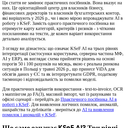
Ця стаття не замінює практичних посібників. Вона вказує на
них. Це орієнтаційний центр для власників бізнесу,
фінансових директорів та власників бухгалтерських контор,
які вирішують у 2026 р., чи і якою мірою впроваджувати AI в
роботу з KSeF. Замість одного практичного посібника ви
отримуєте карту категорій, критеріїв і ризиків - з чіткими
посиланнями на тексти, де кожен варіант використання
детально аналізується.
З огляду ви дізнаєтесь: що означає KSeF AI на трьох рівнях
інтерпретації (застосунки користувача, серверна частина МФ,
AI у ERP), як виглядає схема прийняття рішень на основі
порогів 50 і 100 рахунків на місяць, якою є реальна ринкова
ситуація в Польщі у травні 2026 р., що принесе ViDA для
обсягів даних у ЄС та як інтерпретувати GDPR, податкову
таємницю і відповідальність за помилки моделі.
Для практичних варіантів використання - text-to-invoice, OCR
з маппінгом до FA(3), масовий імпорт, чат із рахунками та
офісні сценарії - перейдіть до
Практичного посібника AI в
роботі з KSeF
. Для виявлення логічних помилок, аномалій,
шахрайства та дублікатів - зверніться до
AI та виявлення
помилок і аномалій у KSeF
.
Що саме означає KSeF AI? Три рівні