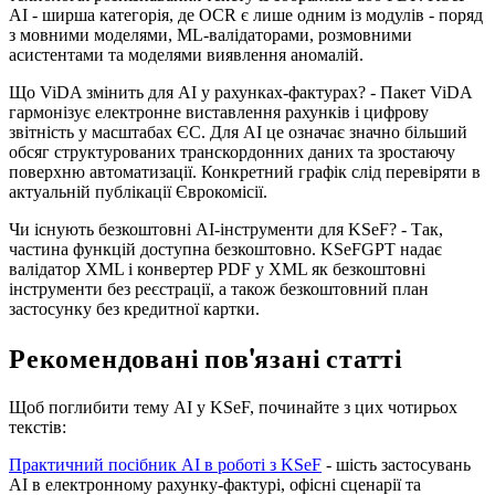
AI - ширша категорія, де OCR є лише одним із модулів - поряд
з мовними моделями, ML-валідаторами, розмовними
асистентами та моделями виявлення аномалій.
Що ViDA змінить для AI у рахунках-фактурах? - Пакет ViDA
гармонізує електронне виставлення рахунків і цифрову
звітність у масштабах ЄС. Для AI це означає значно більший
обсяг структурованих транскордонних даних та зростаючу
поверхню автоматизації. Конкретний графік слід перевіряти в
актуальній публікації Єврокомісії.
Чи існують безкоштовні AI-інструменти для KSeF? - Так,
частина функцій доступна безкоштовно. KSeFGPT надає
валідатор XML і конвертер PDF у XML як безкоштовні
інструменти без реєстрації, а також безкоштовний план
застосунку без кредитної картки.
Рекомендовані пов'язані статті
Щоб поглибити тему AI у KSeF, починайте з цих чотирьох
текстів:
Практичний посібник AI в роботі з KSeF
- шість застосувань
AI в електронному рахунку-фактурі, офісні сценарії та