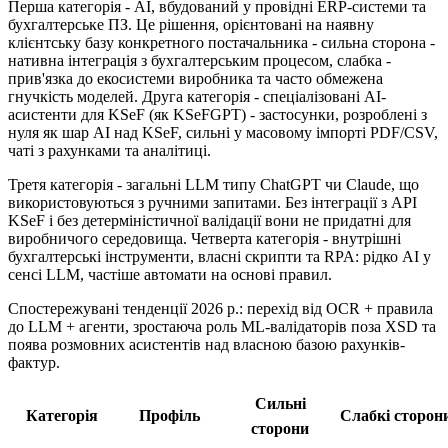
Перша категорія - AI, вбудований у провідні ERP-системи та
бухгалтерське ПЗ. Це рішення, орієнтовані на наявну
клієнтську базу конкретного постачальника - сильна сторона -
нативна інтеграція з бухгалтерським процесом, слабка -
прив'язка до екосистеми виробника та часто обмежена
гнучкість моделей. Друга категорія - спеціалізовані AI-
асистенти для KSeF (як KSeFGPT) - застосунки, розроблені з
нуля як шар AI над KSeF, сильні у масовому імпорті PDF/CSV,
чаті з рахунками та аналітиці.
Третя категорія - загальні LLM типу ChatGPT чи Claude, що
використовуються з ручними запитами. Без інтеграції з API
KSeF і без детерміністичної валідації вони не придатні для
виробничого середовища. Четверта категорія - внутрішні
бухгалтерські інструменти, власні скрипти та RPA: рідко AI у
сенсі LLM, частіше автомати на основі правил.
Спостережувані тенденції 2026 р.: перехід від OCR + правила
до LLM + агенти, зростаюча роль ML-валідаторів поза XSD та
поява розмовних асистентів над власною базою рахунків-
фактур.
Сильні
Категорія
Профіль
Слабкі сторон
сторони