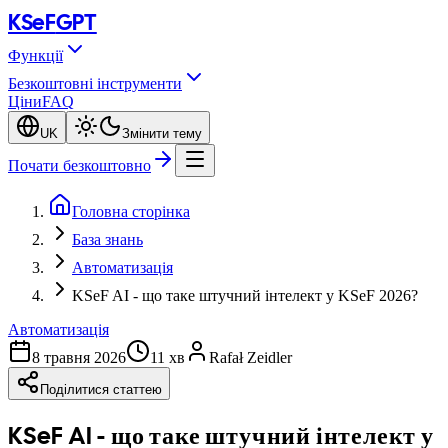
KSeF
GPT
Функції
Безкоштовні інструменти
Ціни
FAQ
UK
Змінити тему
Почати безкоштовно
Головна сторінка
База знань
Автоматизація
KSeF AI - що таке штучний інтелект у KSeF 2026?
Автоматизація
8 травня 2026
11 хв
Rafał Zeidler
Поділитися статтею
KSeF AI - що таке штучний інтелект у