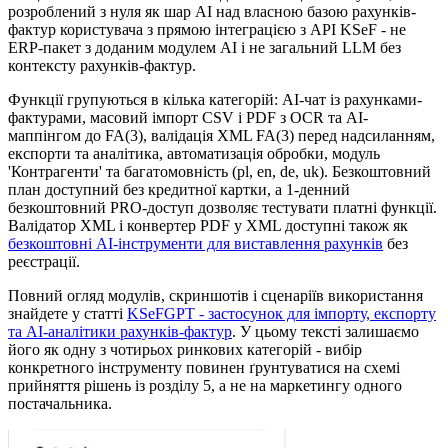
розроблений з нуля як шар AI над власною базою рахунків-
фактур користувача з прямою інтеграцією з API KSeF - не
ERP-пакет з доданим модулем AI і не загальний LLM без
контексту рахунків-фактур.
Функції групуються в кілька категорій: AI-чат із рахунками-
фактурами, масовий імпорт CSV і PDF з OCR та AI-
маппінгом до FA(3), валідація XML FA(3) перед надсиланням,
експорти та аналітика, автоматизація обробки, модуль
'Контрагенти' та багатомовність (pl, en, de, uk). Безкоштовний
план доступний без кредитної картки, а 1-денний
безкоштовний PRO-доступ дозволяє тестувати платні функції.
Валідатор XML і конвертер PDF у XML доступні також як
безкоштовні AI-інструменти для виставлення рахунків
без
реєстрації.
Повний огляд модулів, скриншотів і сценаріїв використання
знайдете у статті
KSeFGPT - застосунок для імпорту, експорту
та AI-аналітики рахунків-фактур
. У цьому тексті залишаємо
його як одну з чотирьох ринкових категорій - вибір
конкретного інструменту повинен ґрунтуватися на схемі
прийняття рішень із розділу 5, а не на маркетингу одного
постачальника.