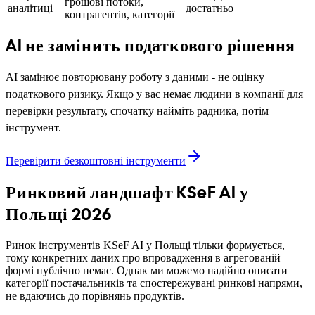
грошові потоки,
аналітиці
достатньо
контрагентів, категорії
AI не замінить податкового рішення
AI замінює повторювану роботу з даними - не оцінку
податкового ризику. Якщо у вас немає людини в компанії для
перевірки результату, спочатку найміть радника, потім
інструмент.
Перевірити безкоштовні інструменти
Ринковий ландшафт KSeF AI у
Польщі 2026
Ринок інструментів KSeF AI у Польщі тільки формується,
тому конкретних даних про впровадження в агрегованій
формі публічно немає. Однак ми можемо надійно описати
категорії постачальників та спостережувані ринкові напрями,
не вдаючись до порівнянь продуктів.