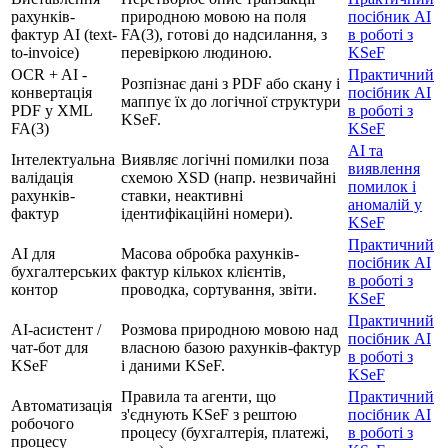
рахунків-
природною мовою на поля
посібник AI
фактур AI (text-
FA(3), готові до надсилання, з
в роботі з
to-invoice)
перевіркою людиною.
KSeF
OCR + AI -
Практичний
Розпізнає дані з PDF або скану і
конвертація
посібник AI
маппує їх до логічної структури
PDF у XML
в роботі з
KSeF.
FA(3)
KSeF
AI та
Інтелектуальна
Виявляє логічні помилки поза
виявлення
валідація
схемою XSD (напр. незвичайні
помилок і
рахунків-
ставки, неактивні
аномалій у
фактур
ідентифікаційні номери).
KSeF
Практичний
AI для
Масова обробка рахунків-
посібник AI
бухгалтерських
фактур кількох клієнтів,
в роботі з
контор
проводка, сортування, звіти.
KSeF
Практичний
AI-асистент /
Розмова природною мовою над
посібник AI
чат-бот для
власною базою рахунків-фактур
в роботі з
KSeF
і даними KSeF.
KSeF
Правила та агенти, що
Практичний
Автоматизація
з'єднують KSeF з рештою
посібник AI
робочого
процесу (бухгалтерія, платежі,
в роботі з
процесу