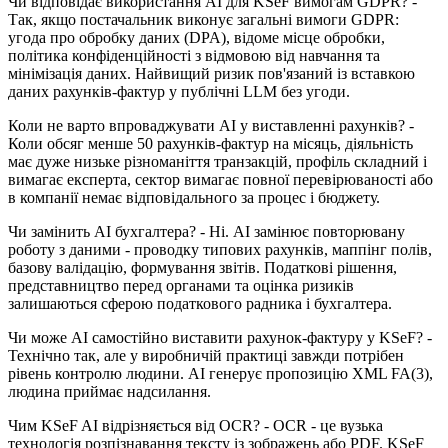
Чи відповідає використання AI для KSeF вимогам GDPR? -
Так, якщо постачальник виконує загальні вимоги GDPR:
угода про обробку даних (DPA), відоме місце обробки,
політика конфіденційності з відмовою від навчання та
мінімізація даних. Найвищий ризик пов'язаний із вставкою
даних рахунків-фактур у публічні LLM без угоди.
Коли не варто впроваджувати AI у виставленні рахунків? -
Коли обсяг менше 50 рахунків-фактур на місяць, діяльність
має дуже низьке різноманіття транзакцій, профіль складний і
вимагає експерта, сектор вимагає повної перевірюваності або
в компанії немає відповідального за процес і бюджету.
Чи замінить AI бухгалтера? - Ні. AI замінює повторювану
роботу з даними - проводку типових рахунків, маппінг полів,
базову валідацію, формування звітів. Податкові рішення,
представництво перед органами та оцінка ризиків
залишаються сферою податкового радника і бухгалтера.
Чи може AI самостійно виставити рахунок-фактуру у KSeF? -
Технічно так, але у виробничій практиці завжди потрібен
рівень контролю людини. AI генерує пропозицію XML FA(3),
людина приймає надсилання.
Чим KSeF AI відрізняється від OCR? - OCR - це вузька
технологія розпізнавання тексту із зображень або PDF. KSeF