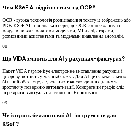
Чим KSeF AI відрізняється від OCR?
OCR - вузька технологія розпізнавання тексту із зображень або
PDF. KSeF AI - ширша категорія, де OCR є лише одним із
модулів поряд з мовними моделями, ML-валідаторами,
розмовними асистентами та моделями виявлення аномалій.
08
Що ViDA змінить для AI у рахунках-фактурах?
Пакет ViDA гармонізує електронне виставлення рахунків і
цифрову звітність у масштабах ЄС. Для AI це означає значно
більший обсяг структурованих транскордонних даних та
зростаючу поверхню автоматизації. Конкретний графік слід
перевіряти в актуальній публікації Єврокомісії.
09
Чи існують безкоштовні AI-інструменти для
KSeF?