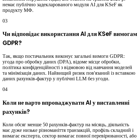
немає публічно задекларованого модуля AI для KSeF як
продукту МФ.
03
Чи відповідає використання AI для KSeF вимогам
GDPR?
Так, якщо постачальник виконує загальні вимоги GDPR:
угода про обробку даних (DPA), відоме місце обробки,
політика конфіденційності з відмовою від навчання моделей
та мінімізація даних. Найвищий ризик пов'язаний із вставкою
даних рахунків-фактур у публічні LLM без угоди.
04
Коли не варто впроваджувати AI у виставленні
рахунків?
Коли обсяг менше 50 рахунків-фактур на місяць, діяльність
має дуже низьке різноманіття транзакцій, профіль складний і
вимагає експерта, сектор вимагає повної перевірюваності, або