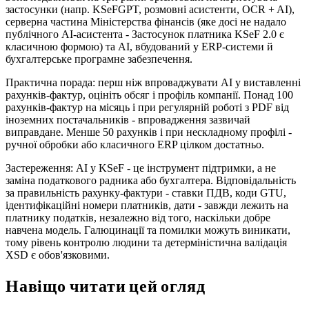
застосунки (напр. KSeFGPT, розмовні асистенти, OCR + AI),
серверна частина Міністерства фінансів (яке досі не надало
публічного AI-асистента - Застосунок платника KSeF 2.0 є
класичною формою) та AI, вбудований у ERP-системи й
бухгалтерське програмне забезпечення.
Практична порада: перш ніж впроваджувати AI у виставленні
рахунків-фактур, оцініть обсяг і профіль компанії. Понад 100
рахунків-фактур на місяць і при регулярній роботі з PDF від
іноземних постачальників - впровадження зазвичай
виправдане. Менше 50 рахунків і при нескладному профілі -
ручної обробки або класичного ERP цілком достатньо.
Застереження: AI у KSeF - це інструмент підтримки, а не
заміна податкового радника або бухгалтера. Відповідальність
за правильність рахунку-фактури - ставки ПДВ, коди GTU,
ідентифікаційні номери платників, дати - завжди лежить на
платнику податків, незалежно від того, наскільки добре
навчена модель. Галюцинації та помилки можуть виникати,
тому рівень контролю людини та детерміністична валідація
XSD є обов'язковими.
Навіщо читати цей огляд