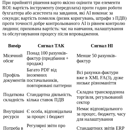
При прийнятті рішення варто якісно оцінити три елементи
ROI: вартість інструменту (передплата) проти годин роботи
бухгалтера або асистента на завдання, які AI виконає за
секунди; вартість помилок (ризик коригувань, штрафи з ПДВ)
проти точності добре контрольованого AI із рівнем контролю
людини; прихована вартість: час на навчання, налаштування
та обслуговування процесу після впровадження.
Вимір
Сигнал ТАК
Сигнал НІ
Понад 100 рахунків-
Місячний
Менше 50 рахунків-
фактур (придбання +
обсяг
фактур
продаж)
Багато PDF від
Всі рахунки-фактури
Профіль
іноземних
вже в XML FA(3), дуже
документів
постачальників,
низьке різноманіття
повторювані паттерни
Складна транскордонна
Податкова
Стандартна діяльність,
торгівля, регульований
складність
кілька ставок ПДВ
сектор
Немає відповідального
Внутрішні
Є особа, відповідальна
за процес, бюджету, часу
ресурси
за процес і бюджет
для налаштування
Регулярні звіти про
Потреба в
Стандартних звітів ERP