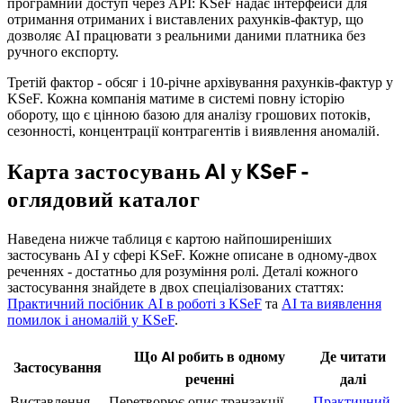
програмний доступ через API: KSeF надає інтерфейси для
отримання отриманих і виставлених рахунків-фактур, що
дозволяє AI працювати з реальними даними платника без
ручного експорту.
Третій фактор - обсяг і 10-річне архівування рахунків-фактур у
KSeF. Кожна компанія матиме в системі повну історію
обороту, що є цінною базою для аналізу грошових потоків,
сезонності, концентрації контрагентів і виявлення аномалій.
Карта застосувань AI у KSeF -
оглядовий каталог
Наведена нижче таблиця є картою найпоширеніших
застосувань AI у сфері KSeF. Кожне описане в одному-двох
реченнях - достатньо для розуміння ролі. Деталі кожного
застосування знайдете в двох спеціалізованих статтях:
Практичний посібник AI в роботі з KSeF
та
AI та виявлення
помилок і аномалій у KSeF
.
Що AI робить в одному
Де читати
Застосування
реченні
далі
Виставлення
Перетворює опис транзакції
Практичний