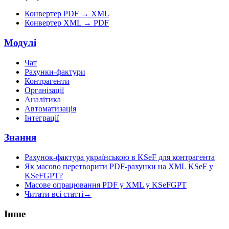
Конвертер PDF → XML
Конвертер XML → PDF
Модулі
Чат
Рахунки-фактури
Контрагенти
Організації
Аналітика
Автоматизація
Інтеграції
Знання
Рахунок-фактура українською в KSeF для контрагента
Як масово перетворити PDF-рахунки на XML KSeF у
KSeFGPT?
Масове опрацювання PDF у XML у KSeFGPT
Читати всі статті
→
Інше