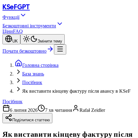
KSeF
GPT
Функції
Безкоштовні інструменти
Ціни
FAQ
UK
Змінити тему
Почати безкоштовно
Головна сторінка
База знань
Посібник
Як виставити кінцеву фактуру після авансу в KSeF
Посібник
6 липня 2026
7 хв читання
Rafał Zeidler
Поділитися статтею
Як виставити кінцеву фактуру після