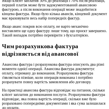
Якщо клієнт заплатив 30% до реалізації і 70% після реалізації,
перший платіж може бути задокументований авансовою
фактурою, а після виконання операції може знадобитися
кінцева фактура. Якщо було кілька авансів, кінцевий документ
має враховувати весь набір попередніх фактур.
Якщо аванс покрив всю оплату, не варто механічно
виставляти ще одну фактуру лише тому, що проєкт завершено.
Такий випадок потрібно перевірити з бухгалтерією.
Чим розрахункова фактура
відрізняється від авансової
Авансова фактура і розрахункова фактура описують два різні
моменти однієї операції. Авансова фактура документує
оплату, отриману до виконання. Розрахункова фактура
з'являється пізніше, коли операція виконана і потрібно
розрахувати повну вартість замовлення або договору.
На практиці авансова фактура відповідає на питання, скільки
клієнт заплатив до виконання послуги. Розрахункова фактура
відповідає, яка повна вартість операції, скільки вже було
розраховано попередніми документами і яка сума залишилася
до оплати.