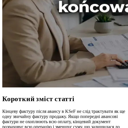
Короткий зміст статті
Кінцеву фактуру після авансу в KSeF не слід трактувати як ще
одну звичайну фактуру продажу. Якщо попередні авансові
фактури не охоплюють всю оплату, кінцевий документ
розраховує всю операцію і зменшує суму, що залишилася до