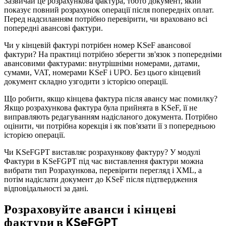
Зазвичай це розрахункова фактура, тобто документ, який
показує повний розрахунок операції після попередніх оплат.
Перед надсиланням потрібно перевірити, чи враховано всі
попередні авансові фактури.
Чи у кінцевій фактурі потрібен номер KSeF авансової
фактури? На практиці потрібно зберегти зв'язок з попередніми
авансовими фактурами: внутрішніми номерами, датами,
сумами, VAT, номерами KSeF і UPO. Без цього кінцевий
документ складно узгодити з історією операції.
Що робити, якщо кінцева фактура після авансу має помилку?
Якщо розрахункова фактура була прийнята в KSeF, її не
виправляють редагуванням надісланого документа. Потрібно
оцінити, чи потрібна корекція і як пов'язати її з попередньою
історією операції.
Чи KSeFGPT виставляє розрахункову фактуру? У модулі
Фактури в KSeFGPT під час виставлення фактури можна
вибрати тип Розрахункова, перевірити перегляд і XML, а
потім надіслати документ до KSeF після підтвердження
відповідальності за дані.
Розраховуйте аванси і кінцеві
фактури в KSeFGPT