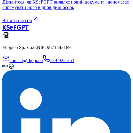
Дізнайтеся, як KSeFGPT виявляє новий документ і допомагає
спрямувати його відповідній особі.
Читати статтю
KSeF
GPT
Flippico Sp. z o.o.
NIP: 9671443189
contact@flippi.co
729-922-353