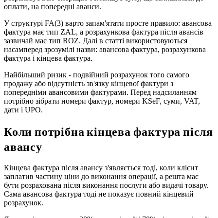
оплати, на попередні аванси.
У структурі FA(3) варто запам'ятати просте правило: авансова
фактура має тип ZAL, а розрахункова фактура після авансів
зазвичай має тип ROZ. Далі в статті використовуються
насамперед зрозумілі назви: авансова фактура, розрахункова
фактура і кінцева фактура.
Найбільший ризик - подвійний розрахунок того самого
продажу або відсутність зв'язку кінцевої фактури з
попередніми авансовими фактурами. Перед надсиланням
потрібно зібрати номери фактур, номери KSeF, суми, VAT,
дати і UPO.
Коли потрібна кінцева фактура після
авансу
Кінцева фактура після авансу з'являється тоді, коли клієнт
заплатив частину ціни до виконання операції, а решта має
бути розрахована після виконання послуги або видачі товару.
Сама авансова фактура тоді не показує повний кінцевий
розрахунок.