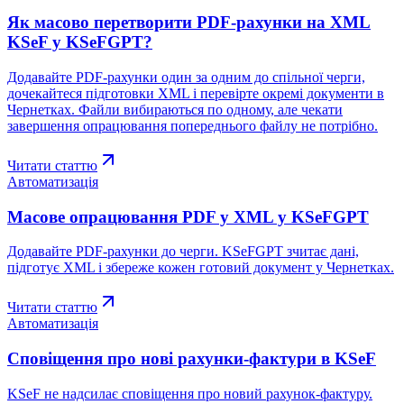
Як масово перетворити PDF-рахунки на XML
KSeF у KSeFGPT?
Додавайте PDF-рахунки один за одним до спільної черги,
дочекайтеся підготовки XML і перевірте окремі документи в
Чернетках. Файли вибираються по одному, але чекати
завершення опрацювання попереднього файлу не потрібно.
Читати статтю
Автоматизація
Масове опрацювання PDF у XML у KSeFGPT
Додавайте PDF-рахунки до черги. KSeFGPT зчитає дані,
підготує XML і збереже кожен готовий документ у Чернетках.
Читати статтю
Автоматизація
Сповіщення про нові рахунки-фактури в KSeF
KSeF не надсилає сповіщення про новий рахунок-фактуру.