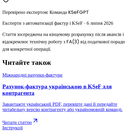
Перевірено експертом
:
Команда KSeFGPT
Експерти з автоматизації фактур і KSeF
·
6 липня 2026
Стаття зосереджена на кінцевому розрахунку після авансів і
відокремлює технічну роботу з FA(3) від податкової поради
для конкретної операції.
Читайте також
Міжнародні рахунки-фактури
Рахунок-фактура українською в KSeF для
контрагента
Завантажте український PDF, перевірте дані й передайте
читабельну версію контрагенту або україномовній команді.
Читати статтю
Інструкції