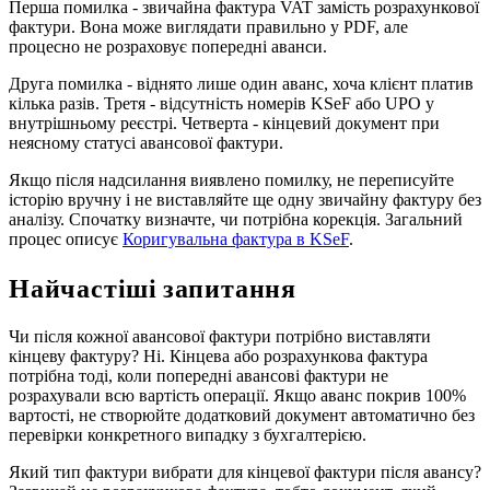
Перша помилка - звичайна фактура VAT замість розрахункової
фактури. Вона може виглядати правильно у PDF, але
процесно не розраховує попередні аванси.
Друга помилка - віднято лише один аванс, хоча клієнт платив
кілька разів. Третя - відсутність номерів KSeF або UPO у
внутрішньому реєстрі. Четверта - кінцевий документ при
неясному статусі авансової фактури.
Якщо після надсилання виявлено помилку, не переписуйте
історію вручну і не виставляйте ще одну звичайну фактуру без
аналізу. Спочатку визначте, чи потрібна корекція. Загальний
процес описує
Коригувальна фактура в KSeF
.
Найчастіші запитання
Чи після кожної авансової фактури потрібно виставляти
кінцеву фактуру? Ні. Кінцева або розрахункова фактура
потрібна тоді, коли попередні авансові фактури не
розрахували всю вартість операції. Якщо аванс покрив 100%
вартості, не створюйте додатковий документ автоматично без
перевірки конкретного випадку з бухгалтерією.
Який тип фактури вибрати для кінцевої фактури після авансу?