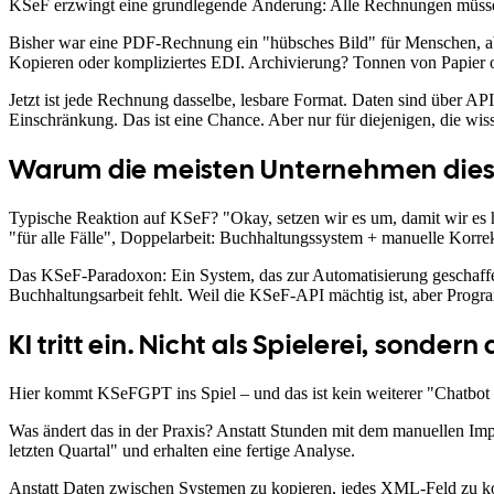
KSeF erzwingt eine grundlegende Änderung: Alle Rechnungen müssen st
Bisher war eine PDF-Rechnung ein "hübsches Bild" für Menschen, abe
Kopieren oder kompliziertes EDI. Archivierung? Tonnen von Papier od
Jetzt ist jede Rechnung dasselbe, lesbare Format. Daten sind über API
Einschränkung. Das ist eine Chance. Aber nur für diejenigen, die wiss
Warum die meisten Unternehmen dies
Typische Reaktion auf KSeF? "Okay, setzen wir es um, damit wir e
"für alle Fälle", Doppelarbeit: Buchhaltungssystem + manuelle Korre
Das KSeF-Paradoxon: Ein System, das zur Automatisierung geschaff
Buchhaltungsarbeit fehlt. Weil die KSeF-API mächtig ist, aber Progra
KI tritt ein. Nicht als Spielerei, sonder
Hier kommt KSeFGPT ins Spiel – und das ist kein weiterer "Chatbot fü
Was ändert das in der Praxis? Anstatt Stunden mit dem manuellen Im
letzten Quartal" und erhalten eine fertige Analyse.
Anstatt Daten zwischen Systemen zu kopieren, jedes XML-Feld zu kon