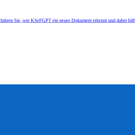
ahren Sie, wie KSeFGPT ein neues Dokument erkennt und dabei hilft, e