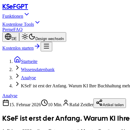
KSeF
GPT
Funktionen
Kostenlose Tools
Preise
FAQ
DE
Design wechseln
Kostenlos starten
Startseite
Wissensdatenbank
Analyse
KSeF ist erst der Anfang. Warum KI Ihre Buchhaltung meh
Analyse
15. Februar 2026
10 Min.
Rafał Zeidler
Artikel teilen
KSeF ist erst der Anfang. Warum KI Ih