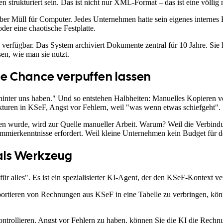
rukturiert sein. Das ist nicht nur XML-Format – das ist eine völlig n
r Müll für Computer. Jedes Unternehmen hatte sein eigenes internes 
er eine chaotische Festplatte.
 verfügbar. Das System archiviert Dokumente zentral für 10 Jahre. Sie h
en, wie man sie nutzt.
e Chance verpuffen lassen
s hinter uns haben." Und so entstehen Halbheiten: Manuelles Kopier
kturen in KSeF, Angst vor Fehlern, weil "was wenn etwas schiefgeht".
en wurde, wird zur Quelle manueller Arbeit. Warum? Weil die Verbin
mmierkenntnisse erfordert. Weil kleine Unternehmen kein Budget für de
n als Werkzeug
r alles". Es ist ein spezialisierter KI-Agent, der den KSeF-Kontext ver
portieren von Rechnungen aus KSeF in eine Tabelle zu verbringen, kö
trollieren, Angst vor Fehlern zu haben, können Sie die KI die Rechnu