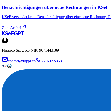
Benachrichtigungen über neue Rechnungen in KSeF
KSeF versendet keine Benachrichtigung über eine neue Rechnung. Erf
Zum Artikel
KSeF
GPT
Flippico Sp. z o.o.
NIP: 9671443189
contact@flippi.co
729-922-353