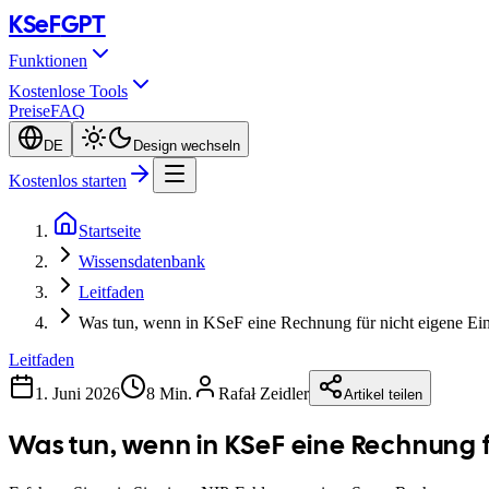
KSeF
GPT
Funktionen
Kostenlose Tools
Preise
FAQ
DE
Design wechseln
Kostenlos starten
Startseite
Wissensdatenbank
Leitfaden
Was tun, wenn in KSeF eine Rechnung für nicht eigene Ein
Leitfaden
1. Juni 2026
8 Min.
Rafał Zeidler
Artikel teilen
Was tun, wenn in KSeF eine Rechnung f