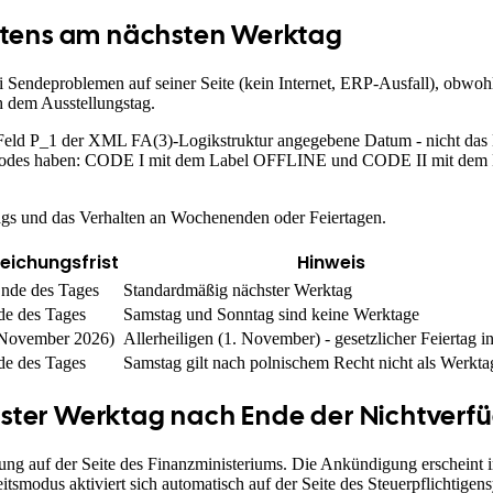
estens am nächsten Werktag
i Sendeproblemen auf seiner Seite (kein Internet, ERP-Ausfall), obwohl
h dem Ausstellungstag.
n Feld P_1 der XML FA(3)-Logikstruktur angegebene Datum - nicht d
es haben: CODE I mit dem Label OFFLINE und CODE II mit dem KSeF-
tags und das Verhalten an Wochenenden oder Feiertagen.
eichungsfrist
Hinweis
nde des Tages
Standardmäßig nächster Werktag
e des Tages
Samstag und Sonntag sind keine Werktage
 November 2026)
Allerheiligen (1. November) - gesetzlicher Feiertag i
e des Tages
Samstag gilt nach polnischem Recht nicht als Werkta
ster Werktag nach Ende der Nichtverfü
hung auf der Seite des Finanzministeriums. Die Ankündigung erscheint 
modus aktiviert sich automatisch auf der Seite des Steuerpflichtigen