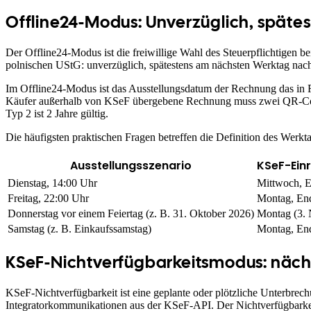
Offline24-Modus: Unverzüglich, spät
Der Offline24-Modus ist die freiwillige Wahl des Steuerpflichtigen be
polnischen UStG: unverzüglich, spätestens am nächsten Werktag nac
Im Offline24-Modus ist das Ausstellungsdatum der Rechnung das i
Käufer außerhalb von KSeF übergebene Rechnung muss zwei QR-Cod
Typ 2 ist 2 Jahre gültig.
Die häufigsten praktischen Fragen betreffen die Definition des Werk
Ausstellungsszenario
KSeF-Einr
Dienstag, 14:00 Uhr
Mittwoch, E
Freitag, 22:00 Uhr
Montag, End
Donnerstag vor einem Feiertag (z. B. 31. Oktober 2026)
Montag (3.
Samstag (z. B. Einkaufssamstag)
Montag, End
KSeF-Nichtverfügbarkeitsmodus: näch
KSeF-Nichtverfügbarkeit ist eine geplante oder plötzliche Unterbrec
Integratorkommunikationen aus der KSeF-API. Der Nichtverfügbarkeits