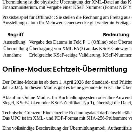
Übermittlung ist die physische Übertragung der XML-Datei an das KS
Finanzministerium, mit Vergabe einer KSeF-Nummer (Format NIP
Praxisbeispiel für Offline24: Sie stellen die Rechnung am Freitag 
Ausstellungsdatum für Mehrwertsteuerzwecke gilt weiterhin Freitag 
Begriff
Bedeutung
Ausstellung
Vergabe des Datums in Feld P_1 (Offline) oder Übert
Übermittlung
Übertragung von XML FA(3) an das KSeF-Gateway in e
Annahme
Erfolgreiche KSeF-seitige Validierung, KSeF-Numme
Online-Modus: Echtzeit-Übermittlung
Der Online-Modus ist ab dem 1. April 2026 der Standard- und Pflich
Jahr 2024). In diesem Modus gibt es keine gesonderte Frist - die Überm
Ablauf im Online-Modus: Ihr Buchhaltungssystem oder Ihre Anwendung g
Siegel, KSeF-Token oder KSeF-Zertifikat Typ 1), überträgt die Dat
Technische Grenzen: Eine einzelne Rechnungsdatei darf einschließl
Das UPO ist im XML- und PDF-Format mit SHA-256-Prüfsumme ve
Eine vollständige Beschreibung der Übermittlungsmodi, Authentifizie