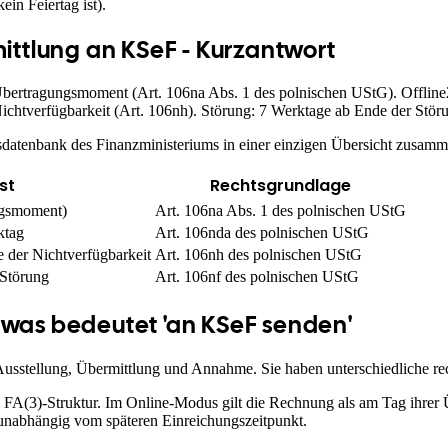
in Feiertag ist).
ittlung an KSeF - Kurzantwort
bertragungsmoment (Art. 106na Abs. 1 des polnischen UStG). Offline
chtverfügbarkeit (Art. 106nh). Störung: 7 Werktage ab Ende der Störu
ensdatenbank des Finanzministeriums in einer einzigen Übersicht zusamm
st
Rechtsgrundlage
ngsmoment)
Art. 106na Abs. 1 des polnischen UStG
ktag
Art. 106nda des polnischen UStG
 der Nichtverfügbarkeit
Art. 106nh des polnischen UStG
 Störung
Art. 106nf des polnischen UStG
 was bedeutet 'an KSeF senden'
 Ausstellung, Übermittlung und Annahme. Sie haben unterschiedliche re
A(3)-Struktur. Im Online-Modus gilt die Rechnung als am Tag ihrer Üb
unabhängig vom späteren Einreichungszeitpunkt.