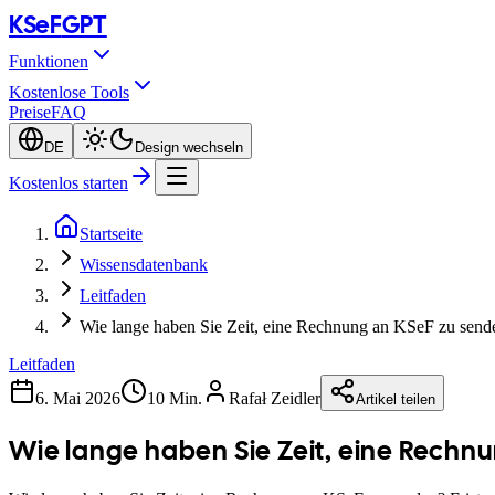
KSeF
GPT
Funktionen
Kostenlose Tools
Preise
FAQ
DE
Design wechseln
Kostenlos starten
Startseite
Wissensdatenbank
Leitfaden
Wie lange haben Sie Zeit, eine Rechnung an KSeF zu send
Leitfaden
6. Mai 2026
10 Min.
Rafał Zeidler
Artikel teilen
Wie lange haben Sie Zeit, eine Rechnu