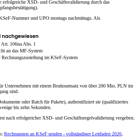
e erfolgreiche XSD- und Geschäftsvalidierung durch das
fangsbestätigung).
lten KSeF-Nummer und UPO montags nachmittags. Als
d nachgewiesen
 Art. 106na Abs. 1
icht an das MF-System
er Rechnungszustellung im KSeF-System
26 für Unternehmen mit einem Bruttoumsatz von über 200 Mio. PLN im
gang sind.
mente oder Batch für Pakete), authentifiziert sie (qualifiziertes
 wenige bis zehn Sekunden.
t nach erfolgreicher XSD- und Geschäftsregelvalidierung vergeben.
n:
Rechnungen an KSeF senden - vollständiger Leitfaden 2026
.