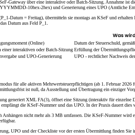
eF-Gateway über eine interaktive oder Batch-Sitzung. Annahme ist di
-YYYYMMDD-10hex-2hex) und Generierung eines UPO (Amtliche Emp
aus (P_1-Datum = Freitag), übermitteln sie montags an KSeF und erha
- das Datum aus Feld P_1.
Was wir
ragungsmoment (Online)
Datum der Steuerschuld, gemäß
iner interaktiven oder Batch-Sitzung
Erfüllung der Übermittlungspfl
rnvergabe und UPO-Generierung
UPO - rechtlicher Nachweis d
tmodus für alle aktiven Mehrwertsteuerpflichtigen (ab 1. Februar 20
ittlungsfrist ist null, da Ausstellung und Übertragung ein einziger Vor
eneriert XML FA(3), öffnet eine Sitzung (interaktiv für einzelne Doku
ei, empfängt die KSeF-Nummer und das UPO. In der Praxis dauert dies
ich Anhängen nicht mehr als 3 MB umfassen. Die KSeF-Nummer wird ers
rfügbar.
rung, UPO und der Checkliste vor der ersten Übermittlung finden Sie i