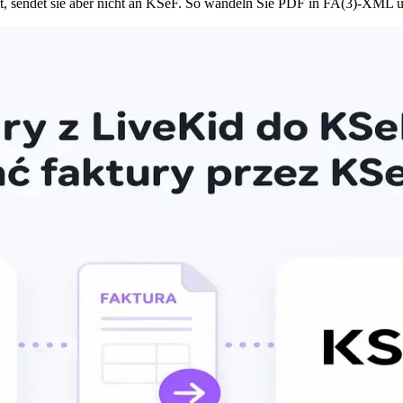
t, sendet sie aber nicht an KSeF. So wandeln Sie PDF in FA(3)-XML