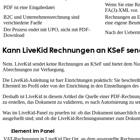
Wenn Sie eine Re
PDF ist eine Eingabedatei
FA(3)-XML vor.
B2C und Unternehmensrechnung sind
Rechnungen an Elt
verschiedene Faelle
eine eigene Beurt
Der Prozess endet mit UPO, nicht mit PDF-
Nach der Ueberm
Download
Kann LiveKid Rechnungen an KSeF se
Nein. LiveKid sendet keine Rechnungen an KSeF und bietet dem 
Abrechnungen zur Verfuegung.
Die LiveKid-Anleitung ist fuer Einrichtungen praktisch: Sie beschre
Elternteil im Profil oder von der Einrichtung in den Einstellungen
Deshalb ist LiveKid in diesem Artikel die Quelle einer PDF-Rech
zu erstellen, das Dokument zu validieren, es nach Autorisierung zu
Was im LiveKid-Panel zu pruefen ist: ob das Dokument tatsaechlich 
ausgefuellt sind; und ob die LiveKid-Rechnungsnummer zum Dokument 
Element im Panel
VAT-Rechnungen in LiveKid
Der Ort, an dem ausgestellte Rechnung