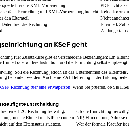
enquelle fuer die XML-Vorbereitung.
PDF nicht als 
 ebenfalls Beurteilung und XML-Vorbereitung braucht.
Keine Korrektu
r den Elternteil.
Nicht annehmen
ie Daten fuer die Rechnung.
Elternteil, Zah
d.
Zahlungsstatus
seinrichtung an KSeF geht
chtung fuer Zusatzkurse gibt es verschiedene Beziehungen: Ein Elterntei
Einheit oder andere Institution, und die Einrichtung selbst empfaengt
illig. Soll die Rechnung jedoch an das Unternehmen des Elternteils, e
chnung behandelt werden. Auch eine VAT-Befreiung in der Bildung bedeu
KSeF-Rechnung fuer eine Privatperson
. Wenn Sie pruefen, ob Sie KSe
Haeufigste Entscheidung
 fuer eine B2C-Rechnung freiwillig.
Ob die Einrichtung freiwill
nung an eine Einheit mit NIP behandeln.
NIP, Firmenname, Adresse u
icht auf den Elternstatus stuetzen.
Wer der formale Kaeufer ist