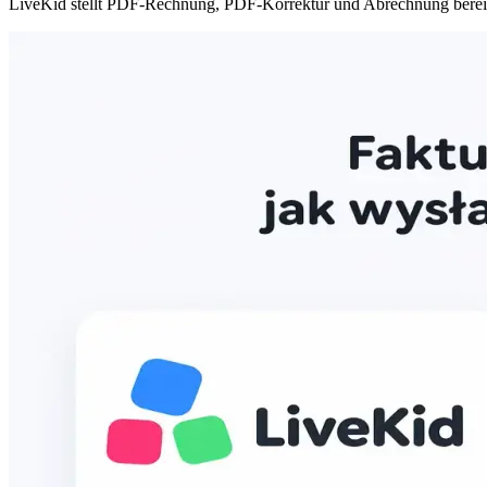
LiveKid stellt PDF-Rechnung, PDF-Korrektur und Abrechnung berei