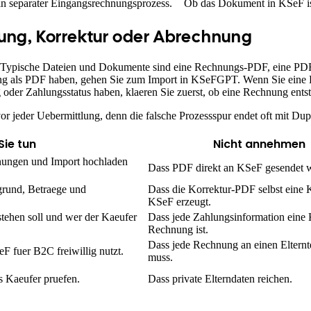
ein separater Eingangsrechnungsprozess.
Ob das Dokument in KSeF is
ung, Korrektur oder Abrechnung
id? Typische Dateien und Dokumente sind eine Rechnungs-PDF, eine PD
ng als PDF haben, gehen Sie zum Import in KSeFGPT. Wenn Sie eine K
er Zahlungsstatus haben, klaeren Sie zuerst, ob eine Rechnung entste
vor jeder Uebermittlung, denn die falsche Prozessspur endet oft mit D
Sie tun
Nicht annehmen
ngen und Import hochladen
Dass PDF direkt an KSeF gesendet 
rund, Betraege und
Dass die Korrektur-PDF selbst eine K
KSeF erzeugt.
tehen soll und wer der Kaeufer
Dass jede Zahlungsinformation eine
Rechnung ist.
Dass jede Rechnung an einen Elternt
F fuer B2C freiwillig nutzt.
muss.
 Kaeufer pruefen.
Dass private Elterndaten reichen.