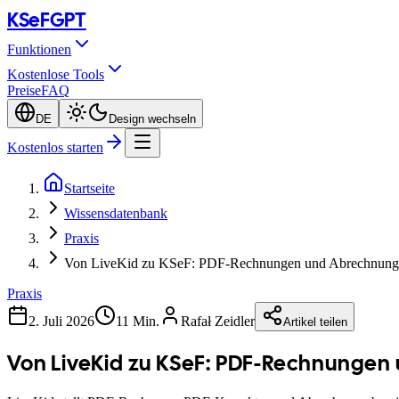
KSeF
GPT
Funktionen
Kostenlose Tools
Preise
FAQ
DE
Design wechseln
Kostenlos starten
Startseite
Wissensdatenbank
Praxis
Von LiveKid zu KSeF: PDF-Rechnungen und Abrechnung
Praxis
2. Juli 2026
11 Min.
Rafał Zeidler
Artikel teilen
Von LiveKid zu KSeF: PDF-Rechnunge