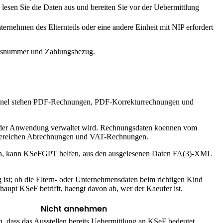
sen Sie die Daten aus und bereiten Sie vor der Uebermittlung
ernehmen des Elternteils oder eine andere Einheit mit NIP erfordert
gsnummer und Zahlungsbezug.
anel stehen PDF-Rechnungen, PDF-Korrekturrechnungen und
s in der Anwendung verwaltet wird. Rechnungsdaten koennen vom
en Bereichen Abrechnungen und VAT-Rechnungen.
ben, kann KSeFGPT helfen, aus den ausgelesenen Daten FA(3)-XML
ist; ob die Eltern- oder Unternehmensdaten beim richtigen Kind
upt KSeF betrifft, haengt davon ab, wer der Kaeufer ist.
Nicht annehmen
 dass das Ausstellen bereits Uebermittlung an KSeF bedeutet.