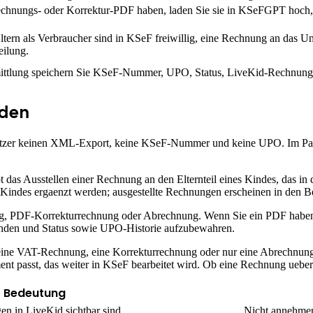
chnungs- oder Korrektur-PDF haben, laden Sie sie in KSeFGPT hoch, le
ern als Verbraucher sind in KSeF freiwillig, eine Rechnung an das Unt
eilung.
ittlung speichern Sie KSeF-Nummer, UPO, Status, LiveKid-Rechnun
nden
Nutzer keinen XML-Export, keine KSeF-Nummer und keine UPO. Im P
ibt das Ausstellen einer Rechnung an den Elternteil eines Kindes, da
 des Kindes ergaenzt werden; ausgestellte Rechnungen erscheinen in d
nung, PDF-Korrekturrechnung oder Abrechnung. Wenn Sie ein PDF ha
 senden und Status sowie UPO-Historie aufzubewahren.
eine VAT-Rechnung, eine Korrekturrechnung oder nur eine Abrechnung 
passt, das weiter in KSeF bearbeitet wird. Ob eine Rechnung ueberha
Bedeutung
en in LiveKid sichtbar sind.
Nicht annehmen,