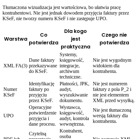
Tłumaczona wizualizacja jest wartościowa, bo ułatwia pracę
kontrahentowi. Nie jest jednak dowodem przyjęcia faktury przez
KSeF, nie tworzy numeru KSeF i nie zastępuje UPO.
Dla kogo
Co
Czego nie
Warstwa
jest
potwierdza
potwierdza
praktyczna
Systemy,
Dane faktury
księgowość,
Nie jest wygodnym
XML FA(3)
przekazywane
integracje,
widokiem dla
do KSeF.
archiwum
kontrahenta.
techniczne.
Identyfikację
Płatności, JPK,
Nie jest numerem
Numer
faktury po
audyt,
faktury z pola P_2 i
KSeF
przyjęciu
wyszukiwanie
nie jest elementem
przez KSeF.
dokumentu.
XML przed wysyłką.
Operacyjne
Wystawca,
Nie jest tłumaczoną
potwierdzenie
księgowość,
UPO
wersją faktury dla
przyjęcia i
audyt, kontrola
kontrahenta.
dane procesu.
wewnętrzna.
Kontrahent,
Czytelną
osoba