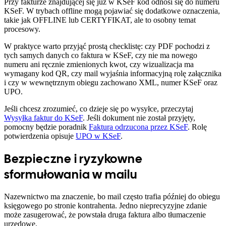
Przy fakturze znajdującej się już w KSeF kod odnosi się do numeru
KSeF. W trybach offline mogą pojawiać się dodatkowe oznaczenia,
takie jak OFFLINE lub CERTYFIKAT, ale to osobny temat
procesowy.
W praktyce warto przyjąć prostą checklistę: czy PDF pochodzi z
tych samych danych co faktura w KSeF, czy nie ma nowego
numeru ani ręcznie zmienionych kwot, czy wizualizacja ma
wymagany kod QR, czy mail wyjaśnia informacyjną rolę załącznika
i czy w wewnętrznym obiegu zachowano XML, numer KSeF oraz
UPO.
Jeśli chcesz zrozumieć, co dzieje się po wysyłce, przeczytaj
Wysyłka faktur do KSeF
. Jeśli dokument nie został przyjęty,
pomocny będzie poradnik
Faktura odrzucona przez KSeF
. Rolę
potwierdzenia opisuje
UPO w KSeF
.
Bezpieczne i ryzykowne
sformułowania w mailu
Nazewnictwo ma znaczenie, bo mail często trafia później do obiegu
księgowego po stronie kontrahenta. Jedno nieprecyzyjne zdanie
może zasugerować, że powstała druga faktura albo tłumaczenie
urzędowe.