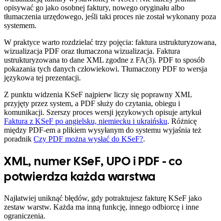
opisywać go jako osobnej faktury, nowego oryginału albo
tłumaczenia urzędowego, jeśli taki proces nie został wykonany poza
systemem.
W praktyce warto rozdzielać trzy pojęcia: faktura ustrukturyzowana,
wizualizacja PDF oraz tłumaczona wizualizacja. Faktura
ustrukturyzowana to dane XML zgodne z FA(3). PDF to sposób
pokazania tych danych człowiekowi. Tłumaczony PDF to wersja
językowa tej prezentacji.
Z punktu widzenia KSeF najpierw liczy się poprawny XML
przyjęty przez system, a PDF służy do czytania, obiegu i
komunikacji. Szerszy proces wersji językowych opisuje artykuł
Faktura z KSeF po angielsku, niemiecku i ukraińsku
. Różnicę
między PDF-em a plikiem wysyłanym do systemu wyjaśnia też
poradnik
Czy PDF można wysłać do KSeF?
.
XML, numer KSeF, UPO i PDF - co
potwierdza każda warstwa
Najłatwiej uniknąć błędów, gdy potraktujesz fakturę KSeF jako
zestaw warstw. Każda ma inną funkcję, innego odbiorcę i inne
ograniczenia.