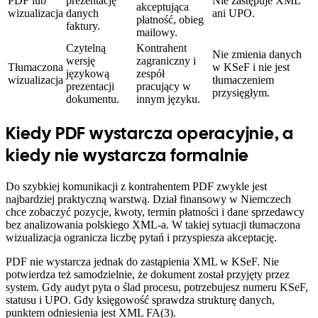
PDF lub
prezentację
Nie zastępuje XML
akceptująca
wizualizacja
danych
ani UPO.
płatność, obieg
faktury.
mailowy.
Czytelną
Kontrahent
Nie zmienia danych
wersję
zagraniczny i
Tłumaczona
w KSeF i nie jest
językową
zespół
wizualizacja
tłumaczeniem
prezentacji
pracujący w
przysięgłym.
dokumentu.
innym języku.
Kiedy PDF wystarcza operacyjnie, a
kiedy nie wystarcza formalnie
Do szybkiej komunikacji z kontrahentem PDF zwykle jest
najbardziej praktyczną warstwą. Dział finansowy w Niemczech
chce zobaczyć pozycje, kwoty, termin płatności i dane sprzedawcy
bez analizowania polskiego XML-a. W takiej sytuacji tłumaczona
wizualizacja ogranicza liczbę pytań i przyspiesza akceptację.
PDF nie wystarcza jednak do zastąpienia XML w KSeF. Nie
potwierdza też samodzielnie, że dokument został przyjęty przez
system. Gdy audyt pyta o ślad procesu, potrzebujesz numeru KSeF,
statusu i UPO. Gdy księgowość sprawdza strukturę danych,
punktem odniesienia jest XML FA(3).