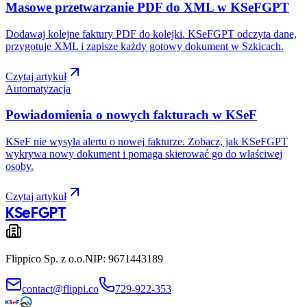
Masowe przetwarzanie PDF do XML w KSeFGPT
Dodawaj kolejne faktury PDF do kolejki. KSeFGPT odczyta dane,
przygotuje XML i zapisze każdy gotowy dokument w Szkicach.
Czytaj artykuł
Automatyzacja
Powiadomienia o nowych fakturach w KSeF
KSeF nie wysyła alertu o nowej fakturze. Zobacz, jak KSeFGPT
wykrywa nowy dokument i pomaga skierować go do właściwej
osoby.
Czytaj artykuł
KSeF
GPT
Flippico Sp. z o.o.
NIP: 9671443189
contact@flippi.co
729-922-353