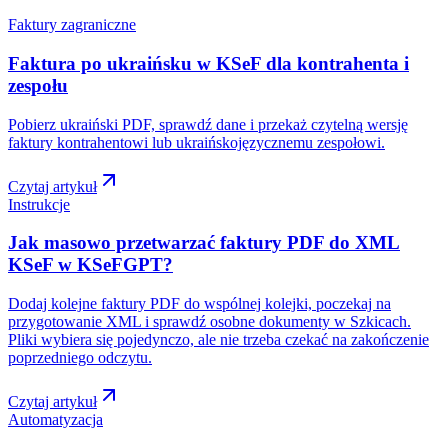
Faktury zagraniczne
Faktura po ukraińsku w KSeF dla kontrahenta i
zespołu
Pobierz ukraiński PDF, sprawdź dane i przekaż czytelną wersję
faktury kontrahentowi lub ukraińskojęzycznemu zespołowi.
Czytaj artykuł
Instrukcje
Jak masowo przetwarzać faktury PDF do XML
KSeF w KSeFGPT?
Dodaj kolejne faktury PDF do wspólnej kolejki, poczekaj na
przygotowanie XML i sprawdź osobne dokumenty w Szkicach.
Pliki wybiera się pojedynczo, ale nie trzeba czekać na zakończenie
poprzedniego odczytu.
Czytaj artykuł
Automatyzacja