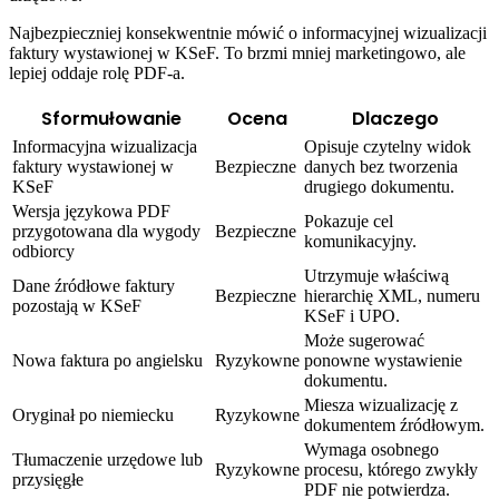
Najbezpieczniej konsekwentnie mówić o informacyjnej wizualizacji
faktury wystawionej w KSeF. To brzmi mniej marketingowo, ale
lepiej oddaje rolę PDF-a.
Sformułowanie
Ocena
Dlaczego
Informacyjna wizualizacja
Opisuje czytelny widok
faktury wystawionej w
Bezpieczne
danych bez tworzenia
KSeF
drugiego dokumentu.
Wersja językowa PDF
Pokazuje cel
przygotowana dla wygody
Bezpieczne
komunikacyjny.
odbiorcy
Utrzymuje właściwą
Dane źródłowe faktury
Bezpieczne
hierarchię XML, numeru
pozostają w KSeF
KSeF i UPO.
Może sugerować
Nowa faktura po angielsku
Ryzykowne
ponowne wystawienie
dokumentu.
Miesza wizualizację z
Oryginał po niemiecku
Ryzykowne
dokumentem źródłowym.
Wymaga osobnego
Tłumaczenie urzędowe lub
Ryzykowne
procesu, którego zwykły
przysięgłe
PDF nie potwierdza.