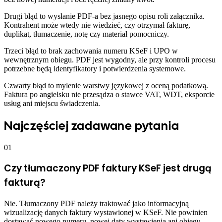
Drugi błąd to wysłanie PDF-a bez jasnego opisu roli załącznika.
Kontrahent może wtedy nie wiedzieć, czy otrzymał fakturę,
duplikat, tłumaczenie, notę czy materiał pomocniczy.
Trzeci błąd to brak zachowania numeru KSeF i UPO w
wewnętrznym obiegu. PDF jest wygodny, ale przy kontroli procesu
potrzebne będą identyfikatory i potwierdzenia systemowe.
Czwarty błąd to mylenie warstwy językowej z oceną podatkową.
Faktura po angielsku nie przesądza o stawce VAT, WDT, eksporcie
usług ani miejscu świadczenia.
Najczęściej zadawane pytania
01
Czy tłumaczony PDF faktury KSeF jest drugą
fakturą?
Nie. Tłumaczony PDF należy traktować jako informacyjną
wizualizację danych faktury wystawionej w KSeF. Nie powinien
dostawać nowego numeru, nowej daty wystawienia ani obiegu