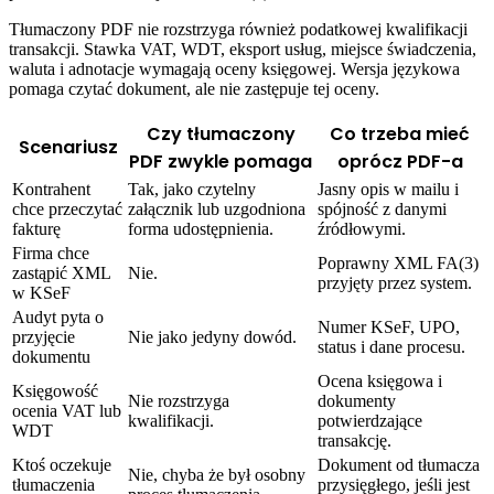
Tłumaczony PDF nie rozstrzyga również podatkowej kwalifikacji
transakcji. Stawka VAT, WDT, eksport usług, miejsce świadczenia,
waluta i adnotacje wymagają oceny księgowej. Wersja językowa
pomaga czytać dokument, ale nie zastępuje tej oceny.
Czy tłumaczony
Co trzeba mieć
Scenariusz
PDF zwykle pomaga
oprócz PDF-a
Kontrahent
Tak, jako czytelny
Jasny opis w mailu i
chce przeczytać
załącznik lub uzgodniona
spójność z danymi
fakturę
forma udostępnienia.
źródłowymi.
Firma chce
Poprawny XML FA(3)
zastąpić XML
Nie.
przyjęty przez system.
w KSeF
Audyt pyta o
Numer KSeF, UPO,
przyjęcie
Nie jako jedyny dowód.
status i dane procesu.
dokumentu
Ocena księgowa i
Księgowość
Nie rozstrzyga
dokumenty
ocenia VAT lub
kwalifikacji.
potwierdzające
WDT
transakcję.
Ktoś oczekuje
Dokument od tłumacza
Nie, chyba że był osobny
tłumaczenia
przysięgłego, jeśli jest