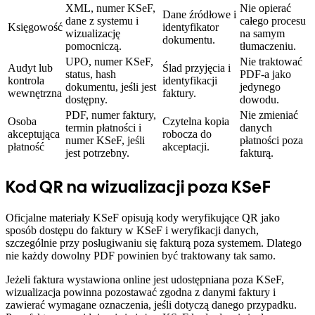
XML, numer KSeF,
Nie opierać
Dane źródłowe i
dane z systemu i
całego procesu
Księgowość
identyfikator
wizualizację
na samym
dokumentu.
pomocniczą.
tłumaczeniu.
UPO, numer KSeF,
Nie traktować
Audyt lub
Ślad przyjęcia i
status, hash
PDF-a jako
kontrola
identyfikacji
dokumentu, jeśli jest
jedynego
wewnętrzna
faktury.
dostępny.
dowodu.
PDF, numer faktury,
Nie zmieniać
Osoba
Czytelna kopia
termin płatności i
danych
akceptująca
robocza do
numer KSeF, jeśli
płatności poza
płatność
akceptacji.
jest potrzebny.
fakturą.
Kod QR na wizualizacji poza KSeF
Oficjalne materiały KSeF opisują kody weryfikujące QR jako
sposób dostępu do faktury w KSeF i weryfikacji danych,
szczególnie przy posługiwaniu się fakturą poza systemem. Dlatego
nie każdy dowolny PDF powinien być traktowany tak samo.
Jeżeli faktura wystawiona online jest udostępniana poza KSeF,
wizualizacja powinna pozostawać zgodna z danymi faktury i
zawierać wymagane oznaczenia, jeśli dotyczą danego przypadku.