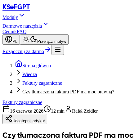
KSeF
GPT
Moduły
Darmowe narzędzia
Cennik
FAQ
PL
Przełącz motyw
Rozpocznij za darmo
Strona główna
Wiedza
Faktury zagraniczne
Czy tłumaczona faktura PDF ma moc prawną?
Faktury zagraniczne
16 czerwca 2026
12 min
Rafał Zeidler
Udostępnij artykuł
Czy tłumaczona faktura PDF ma moc