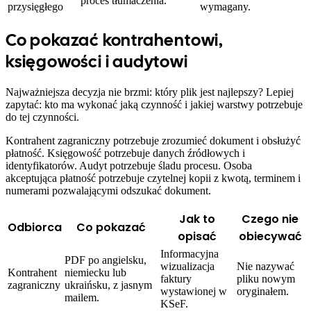
proces tłumaczenia.
przysięgłego
wymagany.
Co pokazać kontrahentowi,
księgowości i audytowi
Najważniejsza decyzja nie brzmi: który plik jest najlepszy? Lepiej
zapytać: kto ma wykonać jaką czynność i jakiej warstwy potrzebuje
do tej czynności.
Kontrahent zagraniczny potrzebuje zrozumieć dokument i obsłużyć
płatność. Księgowość potrzebuje danych źródłowych i
identyfikatorów. Audyt potrzebuje śladu procesu. Osoba
akceptująca płatność potrzebuje czytelnej kopii z kwotą, terminem i
numerami pozwalającymi odszukać dokument.
Jak to
Czego nie
Odbiorca
Co pokazać
opisać
obiecywać
Informacyjna
PDF po angielsku,
wizualizacja
Nie nazywać
Kontrahent
niemiecku lub
faktury
pliku nowym
zagraniczny
ukraińsku, z jasnym
wystawionej w
oryginałem.
mailem.
KSeF.