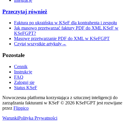
Integracje
Przeczytaj również
Faktura po ukraińsku w KSeF dla kontrahenta i zespołu
Jak masowo przetwarzać faktury PDF do XML KSeF w
KSeFGPT?
Masowe przetwarzanie PDF do XML w KSeFGPT
Czytaj wszystkie artykuły
→
Pozostałe
Cennik
Instrukcje
FAQ
Zaloguj się
Status KSeF
Nowoczesna platforma korzystająca z sztucznej inteligencji do
zarządzania fakturami w KSeF
© 2026 KSeFGPT jest rozwijane
przez
Flippico
Warunki
Polityka Prywatności