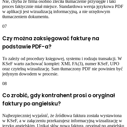
Nie, chyba że firma osobno zleciła tłumaczenie przysięgłe i taki
proces faktycznie miał miejsce. Standardowa wersja językowa PDF
w aplikacji jest wizualizacją informacyjną, a nie urzędowym
tłumaczeniem dokumentu.
07
Czy można zaksięgować fakturę na
podstawie PDF-a?
To zależy od procedury księgowej, systemu i rodzaju transakcji. W
KSeF warto zachować komplet: XML FA(3), numer KSeF, UPO
oraz czytelną wizualizację. Sam tłumaczony PDF nie powinien być
jedynym dowodem w procesie.
08
Co zrobić, gdy kontrahent prosi o oryginał
faktury po angielsku?
Najbezpieczniej wyjaśnić, że źródłowa faktura została wystawiona
w KSeF, a w załączeniu przekazujesz informacyjną wizualizację w
języku angielskim. Unikaj słów nowa faktura, oryginał po angielsku