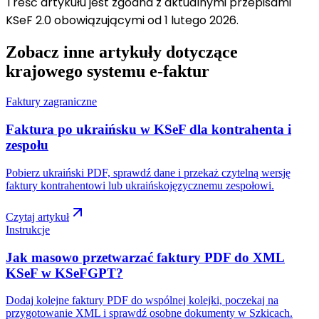
Treść artykułu jest zgodna z aktualnymi przepisami
KSeF 2.0 obowiązującymi od 1 lutego 2026.
Zobacz inne artykuły dotyczące
krajowego systemu e-faktur
Faktury zagraniczne
Faktura po ukraińsku w KSeF dla kontrahenta i
zespołu
Pobierz ukraiński PDF, sprawdź dane i przekaż czytelną wersję
faktury kontrahentowi lub ukraińskojęzycznemu zespołowi.
Czytaj artykuł
Instrukcje
Jak masowo przetwarzać faktury PDF do XML
KSeF w KSeFGPT?
Dodaj kolejne faktury PDF do wspólnej kolejki, poczekaj na
przygotowanie XML i sprawdź osobne dokumenty w Szkicach.