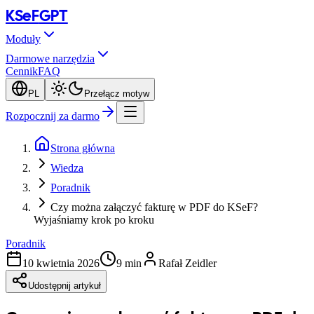
KSeF
GPT
Moduły
Darmowe narzędzia
Cennik
FAQ
PL
Przełącz motyw
Rozpocznij za darmo
Strona główna
Wiedza
Poradnik
Czy można załączyć fakturę w PDF do KSeF?
Wyjaśniamy krok po kroku
Poradnik
10 kwietnia 2026
9 min
Rafał Zeidler
Udostępnij artykuł