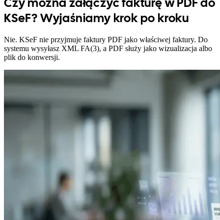
Czy można załączyć fakturę w PDF do
KSeF? Wyjaśniamy krok po kroku
Nie. KSeF nie przyjmuje faktury PDF jako właściwej faktury. Do
systemu wysyłasz XML FA(3), a PDF służy jako wizualizacja albo
plik do konwersji.