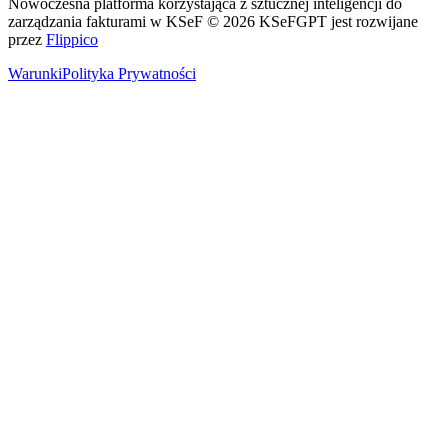
Nowoczesna platforma korzystająca z sztucznej inteligencji do
zarządzania fakturami w KSeF
© 2026 KSeFGPT jest rozwijane
przez
Flippico
Warunki
Polityka Prywatności