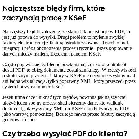
Najczęstsze błędy firm, które
zaczynają pracę z KSeF
Najczęstszy błąd to założenie, że skoro faktura istnieje w PDF, to
jest już gotowa do wysyłki. Drugi problem to mylenie zwykłej
faktury elektronicznej z fakturą ustrukturyzowaną. Trzeci to brak
integracji i próba obchodzenia procesu ręcznie - przez kopiowanie
danych między mailem, Excelem i panelem KSeF.
Często pojawia się też błędne przekonanie, że skoro kontrahent
dostał PDF, to obieg dokumentu został zamknięty. W rzeczywistości
o skutecznym przyjęciu faktury w KSeF nie decyduje wysłany mail
ani ładna wizualizacja, tylko poprawny XML, który przeszedł przez
system i otrzymał numer KSeF.
Jeżeli firma chce uniknąć tych błędów, powinna jak najszybciej
ułożyć jeden spójny proces: skąd bierzemy dane, kto waliduje
dokument, jak wysyłamy XML do KSeF i kiedy tworzymy PDF
jako warstwę pomocniczą. Bez tego nawet proste faktury zaczynają
generować chaos.
Czy trzeba wysyłać PDF do klienta?