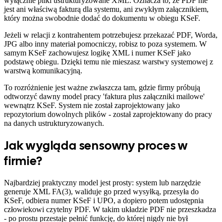
wyłącznie pliki ustrukturyzowane XML. Oznacza to, że PDF nie
jest ani właściwą fakturą dla systemu, ani zwykłym załącznikiem,
który można swobodnie dodać do dokumentu w obiegu KSeF.
Jeżeli w relacji z kontrahentem potrzebujesz przekazać PDF, Worda,
JPG albo inny materiał pomocniczy, robisz to poza systemem. W
samym KSeF zachowujesz logikę XML i numer KSeF jako
podstawę obiegu. Dzięki temu nie mieszasz warstwy systemowej z
warstwą komunikacyjną.
To rozróżnienie jest ważne zwłaszcza tam, gdzie firmy próbują
odtworzyć dawny model pracy 'faktura plus załączniki mailowe'
wewnątrz KSeF. System nie został zaprojektowany jako
repozytorium dowolnych plików - został zaprojektowany do pracy
na danych ustrukturyzowanych.
Jak wygląda sensowny proces w
firmie?
Najbardziej praktyczny model jest prosty: system lub narzędzie
generuje XML FA(3), waliduje go przed wysyłką, przesyła do
KSeF, odbiera numer KSeF i UPO, a dopiero potem udostępnia
człowiekowi czytelny PDF. W takim układzie PDF nie przeszkadza
- po prostu przestaje pełnić funkcję, do której nigdy nie był