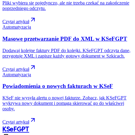
Pliki wybiera się pojedynczo, ale nie trzeba czekać na zakończenie
poprzedniego odczytu.
Czytaj artykuł
Automatyzacja
Masowe przetwarzanie PDF do XML w KSeFGPT
Dodawaj kolejne faktury PDF do kolejki. KSeFGPT odczyta dane,
przygotuje XML i zapisze każdy gotowy dokument w Szkicach.
Czytaj artykuł
Automatyzacja
Powiadomienia o nowych fakturach w KSeF
KSeF nie wysyła alertu o nowej fakturze. Zobacz, jak KSeFGPT
wykrywa nowy dokument i pomaga skierować go do właściwej
osoby.
Czytaj artykuł
KSeF
GPT