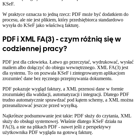
KSeF.
W praktyce oznacza to jedną rzecz: PDF może być dodatkiem do
procesu, ale nie jest plikiem, który przedsiębiorca standardowo
wysyła do KSeF jako właściwą fakturę.
PDF i XML FA(3) - czym różnią się w
codziennej pracy?
PDF jest dla człowieka. Łatwo go przeczytać, wydrukować, wysłać
mailem albo dołączyć do obiegu wewnętrznego. XML FA(3) jest
dla systemu. To on pozwala KSeF i zintegrowanym aplikacjom
zrozumieć dane bez ręcznego przepisywania dokumentu.
PDF pokazuje wygląd faktury, a XML przenosi dane w formie
zrozumiałej dla walidacji, automatyzacji i integracji. Dlatego PDF
trudno automatycznie sprawdzać pod kątem schemy, a XML można
przeanalizować jeszcze przed wysyłką.
Najkrótsze podsumowanie jest takie: PDF służy do czytania, XML
służy do obsługi systemowej. Właśnie dlatego KSeF działa na
FA(3), a nie na plikach PDF - nawet jeśli z perspektywy
użytkownika PDF wygląda na gotową fakturę.