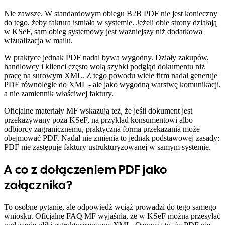
Nie zawsze. W standardowym obiegu B2B PDF nie jest konieczny
do tego, żeby faktura istniała w systemie. Jeżeli obie strony działają
w KSeF, sam obieg systemowy jest ważniejszy niż dodatkowa
wizualizacja w mailu.
W praktyce jednak PDF nadal bywa wygodny. Działy zakupów,
handlowcy i klienci często wolą szybki podgląd dokumentu niż
pracę na surowym XML. Z tego powodu wiele firm nadal generuje
PDF równolegle do XML - ale jako wygodną warstwę komunikacji,
a nie zamiennik właściwej faktury.
Oficjalne materiały MF wskazują też, że jeśli dokument jest
przekazywany poza KSeF, na przykład konsumentowi albo
odbiorcy zagranicznemu, praktyczna forma przekazania może
obejmować PDF. Nadal nie zmienia to jednak podstawowej zasady:
PDF nie zastępuje faktury ustrukturyzowanej w samym systemie.
A co z dołączeniem PDF jako
załącznika?
To osobne pytanie, ale odpowiedź wciąż prowadzi do tego samego
wniosku. Oficjalne FAQ MF wyjaśnia, że w KSeF można przesyłać