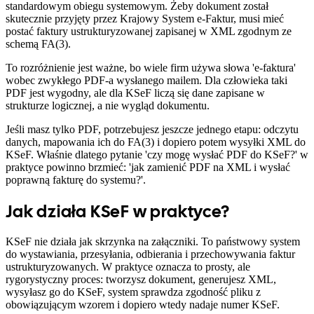
standardowym obiegu systemowym. Żeby dokument został
skutecznie przyjęty przez Krajowy System e-Faktur, musi mieć
postać faktury ustrukturyzowanej zapisanej w XML zgodnym ze
schemą FA(3).
To rozróżnienie jest ważne, bo wiele firm używa słowa 'e-faktura'
wobec zwykłego PDF-a wysłanego mailem. Dla człowieka taki
PDF jest wygodny, ale dla KSeF liczą się dane zapisane w
strukturze logicznej, a nie wygląd dokumentu.
Jeśli masz tylko PDF, potrzebujesz jeszcze jednego etapu: odczytu
danych, mapowania ich do FA(3) i dopiero potem wysyłki XML do
KSeF. Właśnie dlatego pytanie 'czy mogę wysłać PDF do KSeF?' w
praktyce powinno brzmieć: 'jak zamienić PDF na XML i wysłać
poprawną fakturę do systemu?'.
Jak działa KSeF w praktyce?
KSeF nie działa jak skrzynka na załączniki. To państwowy system
do wystawiania, przesyłania, odbierania i przechowywania faktur
ustrukturyzowanych. W praktyce oznacza to prosty, ale
rygorystyczny proces: tworzysz dokument, generujesz XML,
wysyłasz go do KSeF, system sprawdza zgodność pliku z
obowiązującym wzorem i dopiero wtedy nadaje numer KSeF.