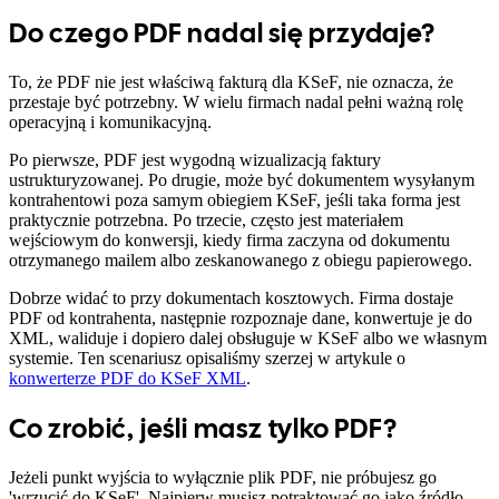
Do czego PDF nadal się przydaje?
To, że PDF nie jest właściwą fakturą dla KSeF, nie oznacza, że
przestaje być potrzebny. W wielu firmach nadal pełni ważną rolę
operacyjną i komunikacyjną.
Po pierwsze, PDF jest wygodną wizualizacją faktury
ustrukturyzowanej. Po drugie, może być dokumentem wysyłanym
kontrahentowi poza samym obiegiem KSeF, jeśli taka forma jest
praktycznie potrzebna. Po trzecie, często jest materiałem
wejściowym do konwersji, kiedy firma zaczyna od dokumentu
otrzymanego mailem albo zeskanowanego z obiegu papierowego.
Dobrze widać to przy dokumentach kosztowych. Firma dostaje
PDF od kontrahenta, następnie rozpoznaje dane, konwertuje je do
XML, waliduje i dopiero dalej obsługuje w KSeF albo we własnym
systemie. Ten scenariusz opisaliśmy szerzej w artykule o
konwerterze PDF do KSeF XML
.
Co zrobić, jeśli masz tylko PDF?
Jeżeli punkt wyjścia to wyłącznie plik PDF, nie próbujesz go
'wrzucić do KSeF'. Najpierw musisz potraktować go jako źródło