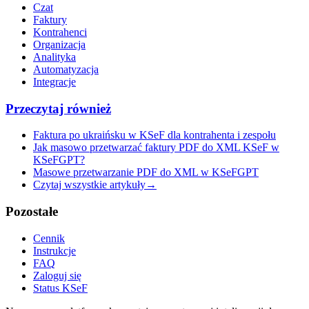
Czat
Faktury
Kontrahenci
Organizacja
Analityka
Automatyzacja
Integracje
Przeczytaj również
Faktura po ukraińsku w KSeF dla kontrahenta i zespołu
Jak masowo przetwarzać faktury PDF do XML KSeF w
KSeFGPT?
Masowe przetwarzanie PDF do XML w KSeFGPT
Czytaj wszystkie artykuły
→
Pozostałe
Cennik
Instrukcje
FAQ
Zaloguj się
Status KSeF