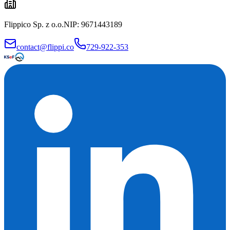
Flippico Sp. z o.o.
NIP: 9671443189
contact@flippi.co
729-922-353