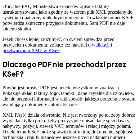
Oficjalne FAQ Ministerstwa Finansów opisuje fakturę
ustrukturyzowaną jako zgodny ze wzorem plik XML przesłany do
systemu i opatrzony unikalnym numerem. To właśnie numer KSeF
potwierdza skuteczne przyjęcie dokumentu. Sam PDF nie daje
takiego skutku.
Jeżeli chcesz lepiej zrozumieć, co system sprawdza przed
przyjęciem dokumentu, zobacz też materiał o
walidacji i
przetwarzaniu XML w KSeF
.
Dlaczego PDF nie przechodzi przez
KSeF?
Powód jest prosty: PDF jest przede wszystkim wizualizacją.
Pokazuje układ faktury, logo, tabelki i dane czytelne dla człowieka,
ale nie przenosi informacji w taki sposób, jakiego potrzebuje system
walidujący dokumenty automatycznie.
XML FA(3) działa odwrotnie. Nie jest tworzony po to, żeby dobrze
wyglądać, tylko po to, żeby precyzyjnie opisać dane sprzedawcy,
nabywcy, pozycji, stawek VAT, terminów i relacji między polami.
Dzięki temu KSeF może sprawdzić strukturę dokumentu, spójność
techniczną i reguły biznesowe jeszcze przed nadaniem numeru