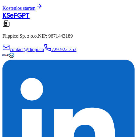
Kostenlos starten
KSeF
GPT
Flippico Sp. z o.o.
NIP: 9671443189
contact@flippi.co
729-922-353