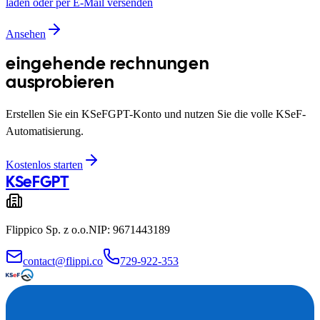
laden oder per E-Mail versenden
Ansehen
eingehende rechnungen
ausprobieren
Erstellen Sie ein KSeFGPT-Konto und nutzen Sie die volle KSeF-
Automatisierung.
Kostenlos starten
KSeF
GPT
Flippico Sp. z o.o.
NIP: 9671443189
contact@flippi.co
729-922-353