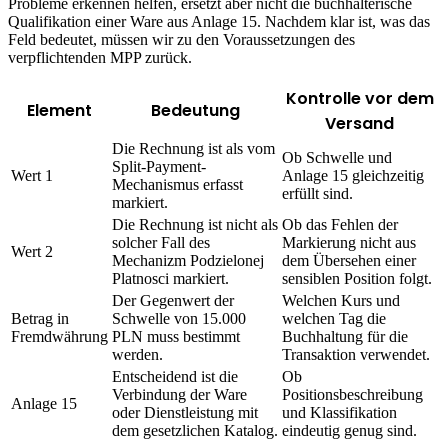
Probleme erkennen helfen, ersetzt aber nicht die buchhalterische
Qualifikation einer Ware aus Anlage 15. Nachdem klar ist, was das
Feld bedeutet, müssen wir zu den Voraussetzungen des
verpflichtenden MPP zurück.
Kontrolle vor dem
Element
Bedeutung
Versand
Die Rechnung ist als vom
Ob Schwelle und
Split-Payment-
Wert 1
Anlage 15 gleichzeitig
Mechanismus erfasst
erfüllt sind.
markiert.
Die Rechnung ist nicht als
Ob das Fehlen der
solcher Fall des
Markierung nicht aus
Wert 2
Mechanizm Podzielonej
dem Übersehen einer
Platnosci markiert.
sensiblen Position folgt.
Der Gegenwert der
Welchen Kurs und
Betrag in
Schwelle von 15.000
welchen Tag die
Fremdwährung
PLN muss bestimmt
Buchhaltung für die
werden.
Transaktion verwendet.
Entscheidend ist die
Ob
Verbindung der Ware
Positionsbeschreibung
Anlage 15
oder Dienstleistung mit
und Klassifikation
dem gesetzlichen Katalog.
eindeutig genug sind.