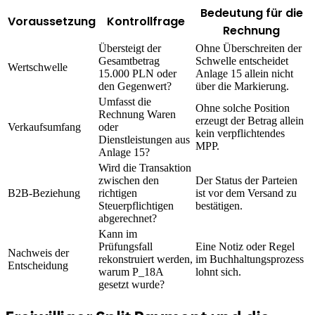
Bedeutung für die
Voraussetzung
Kontrollfrage
Rechnung
Übersteigt der
Ohne Überschreiten der
Gesamtbetrag
Schwelle entscheidet
Wertschwelle
15.000 PLN oder
Anlage 15 allein nicht
den Gegenwert?
über die Markierung.
Umfasst die
Ohne solche Position
Rechnung Waren
erzeugt der Betrag allein
Verkaufsumfang
oder
kein verpflichtendes
Dienstleistungen aus
MPP.
Anlage 15?
Wird die Transaktion
zwischen den
Der Status der Parteien
B2B-Beziehung
richtigen
ist vor dem Versand zu
Steuerpflichtigen
bestätigen.
abgerechnet?
Kann im
Prüfungsfall
Eine Notiz oder Regel
Nachweis der
rekonstruiert werden,
im Buchhaltungsprozess
Entscheidung
warum P_18A
lohnt sich.
gesetzt wurde?