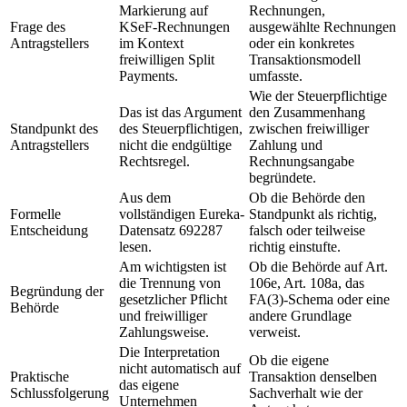
Markierung auf
Rechnungen,
Frage des
KSeF-Rechnungen
ausgewählte Rechnungen
Antragstellers
im Kontext
oder ein konkretes
freiwilligen Split
Transaktionsmodell
Payments.
umfasste.
Wie der Steuerpflichtige
Das ist das Argument
den Zusammenhang
Standpunkt des
des Steuerpflichtigen,
zwischen freiwilliger
Antragstellers
nicht die endgültige
Zahlung und
Rechtsregel.
Rechnungsangabe
begründete.
Aus dem
Ob die Behörde den
Formelle
vollständigen Eureka-
Standpunkt als richtig,
Entscheidung
Datensatz 692287
falsch oder teilweise
lesen.
richtig einstufte.
Am wichtigsten ist
Ob die Behörde auf Art.
die Trennung von
106e, Art. 108a, das
Begründung der
gesetzlicher Pflicht
FA(3)-Schema oder eine
Behörde
und freiwilliger
andere Grundlage
Zahlungsweise.
verweist.
Die Interpretation
Ob die eigene
nicht automatisch auf
Praktische
Transaktion denselben
das eigene
Schlussfolgerung
Sachverhalt wie der
Unternehmen