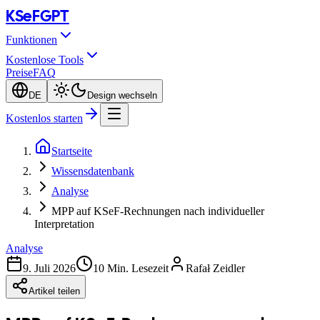
KSeF
GPT
Funktionen
Kostenlose Tools
Preise
FAQ
DE
Design wechseln
Kostenlos starten
Startseite
Wissensdatenbank
Analyse
MPP auf KSeF-Rechnungen nach individueller
Interpretation
Analyse
9. Juli 2026
10 Min. Lesezeit
Rafał Zeidler
Artikel teilen