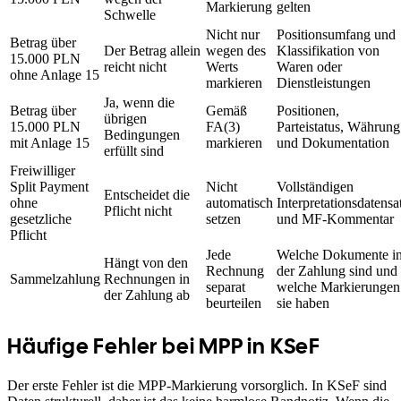
Markierung
gelten
Schwelle
Nicht nur
Positionsumfang und
Betrag über
Der Betrag allein
wegen des
Klassifikation von
15.000 PLN
reicht nicht
Werts
Waren oder
ohne Anlage 15
markieren
Dienstleistungen
Ja, wenn die
Betrag über
Gemäß
Positionen,
übrigen
15.000 PLN
FA(3)
Parteistatus, Währung
Bedingungen
mit Anlage 15
markieren
und Dokumentation
erfüllt sind
Freiwilliger
Split Payment
Nicht
Vollständigen
Entscheidet die
ohne
automatisch
Interpretationsdatensa
Pflicht nicht
gesetzliche
setzen
und MF-Kommentar
Pflicht
Jede
Welche Dokumente i
Hängt von den
Rechnung
der Zahlung sind und
Sammelzahlung
Rechnungen in
separat
welche Markierungen
der Zahlung ab
beurteilen
sie haben
Häufige Fehler bei MPP in KSeF
Der erste Fehler ist die MPP-Markierung vorsorglich. In KSeF sind