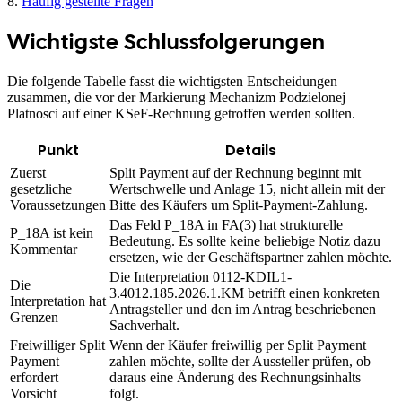
8.
Häufig gestellte Fragen
Wichtigste Schlussfolgerungen
Die folgende Tabelle fasst die wichtigsten Entscheidungen
zusammen, die vor der Markierung Mechanizm Podzielonej
Platnosci auf einer KSeF-Rechnung getroffen werden sollten.
Punkt
Details
Zuerst
Split Payment auf der Rechnung beginnt mit
gesetzliche
Wertschwelle und Anlage 15, nicht allein mit der
Voraussetzungen
Bitte des Käufers um Split-Payment-Zahlung.
Das Feld P_18A in FA(3) hat strukturelle
P_18A ist kein
Bedeutung. Es sollte keine beliebige Notiz dazu
Kommentar
ersetzen, wie der Geschäftspartner zahlen möchte.
Die Interpretation 0112-KDIL1-
Die
3.4012.185.2026.1.KM betrifft einen konkreten
Interpretation hat
Antragsteller und den im Antrag beschriebenen
Grenzen
Sachverhalt.
Freiwilliger Split
Wenn der Käufer freiwillig per Split Payment
Payment
zahlen möchte, sollte der Aussteller prüfen, ob
erfordert
daraus eine Änderung des Rechnungsinhalts
Vorsicht
folgt.