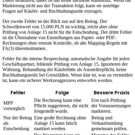
Daten strukturell, daher ist das keine harmlose Randnotiz. Wenn die
Markierung nicht aus der Transaktion folgt, kann sie unnötige
Fragen auf Käufer- und Buchhaltungsseite erzeugen.
Der zweite Fehler ist der Blick nur auf den Betrag. Der
Schwellenwert von 15.000 PLN ist wichtig, reicht aber ohne
Prüfung von Anlage 15 nicht für die Entscheidung. Der dritte Fehler
ist die Übernahme von Einstellungen aus Papier- oder PDF-
Rechnungen ohne erneute Kontrolle, ob alte Mapping-Regeln mit
FA(3) übereinstimmen.
Fehler für die interne Besprechung: automatische Angabe für jeden
Geschäftspartner, fehlende Prüfung von Anlage 15, Ignorieren der
Währung, Behandlung der Käuferbitte als Ausstellerpflicht, keine
Buchhaltungsnotiz bei Grenzfällen. Wenn klar ist, was zu vermeiden
ist, kann ein sicherer Werkzeugprozess entworfen werden.
Fehler
Folge
Bessere Praxis
Die Rechnung kann eine
Erst nach Prüfung
MPP
Pflicht suggerieren, die nicht
der Voraussetzungen
vorsorglich
festgestellt wurde.
markieren.
Nur der Betrag
Eine große Rechnung ohne
Betrag und
als
Anlage 15 kann falsch
Verkaufsumfang
Entscheidung
markiert werden.
gemeinsam prüfen.