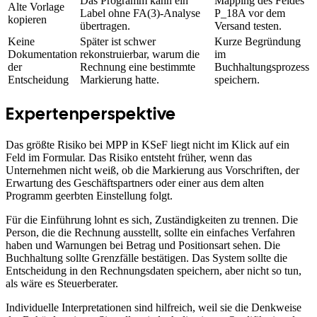
Das Programm kann ein
Mapping des Feldes
Alte Vorlage
Label ohne FA(3)-Analyse
P_18A vor dem
kopieren
übertragen.
Versand testen.
Keine
Später ist schwer
Kurze Begründung
Dokumentation
rekonstruierbar, warum die
im
der
Rechnung eine bestimmte
Buchhaltungsprozess
Entscheidung
Markierung hatte.
speichern.
Expertenperspektive
Das größte Risiko bei MPP in KSeF liegt nicht im Klick auf ein
Feld im Formular. Das Risiko entsteht früher, wenn das
Unternehmen nicht weiß, ob die Markierung aus Vorschriften, der
Erwartung des Geschäftspartners oder einer aus dem alten
Programm geerbten Einstellung folgt.
Für die Einführung lohnt es sich, Zuständigkeiten zu trennen. Die
Person, die die Rechnung ausstellt, sollte ein einfaches Verfahren
haben und Warnungen bei Betrag und Positionsart sehen. Die
Buchhaltung sollte Grenzfälle bestätigen. Das System sollte die
Entscheidung in den Rechnungsdaten speichern, aber nicht so tun,
als wäre es Steuerberater.
Individuelle Interpretationen sind hilfreich, weil sie die Denkweise