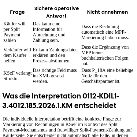
Sichere operative
Frage
Nicht annehmen
Antwort
Käufer will
Das kann eine
Dass die Rechnung
per Split
Information für
automatisch eine MPP-
Payment
Abrechnung und
Markierung haben muss.
zahlen
Zahlung sein.
Dass die Ergänzung von
Verkäufer will
Er kann Zahlungsdaten
MPP keine
dem Käufer
erklären und den
buchhalterischen Folgen
helfen
Prozess abstimmen.
hat.
Das richtige Feld muss
Dass P_18A eine beliebige
KSeF verlangt
im XML gesetzt
Notiz für den
Struktur
werden.
Geschäftspartner ist.
Was die Interpretation 0112-KDIL1-
3.4012.185.2026.1.KM entscheidet
Die individuelle Interpretation betrifft eine konkrete Frage zur
Markierung von Rechnungen in KSeF im Kontext des Split-
Payment-Mechanismus und freiwilliger Split-Payment-Zahlung auf
Käuferseite. Sie entscheidet nicht automatisch alle Fälle, in denen