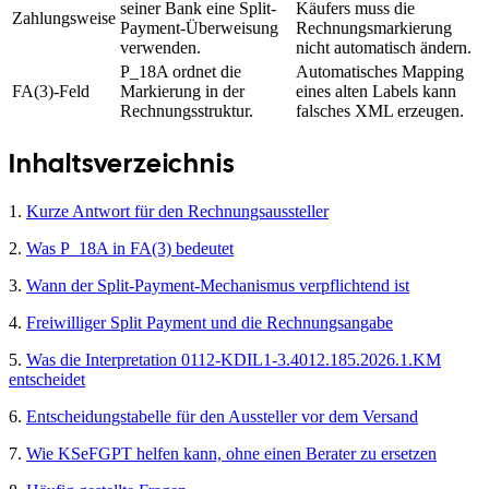
seiner Bank eine Split-
Käufers muss die
Zahlungsweise
Payment-Überweisung
Rechnungsmarkierung
verwenden.
nicht automatisch ändern.
P_18A ordnet die
Automatisches Mapping
FA(3)-Feld
Markierung in der
eines alten Labels kann
Rechnungsstruktur.
falsches XML erzeugen.
Inhaltsverzeichnis
1.
Kurze Antwort für den Rechnungsaussteller
2.
Was P_18A in FA(3) bedeutet
3.
Wann der Split-Payment-Mechanismus verpflichtend ist
4.
Freiwilliger Split Payment und die Rechnungsangabe
5.
Was die Interpretation 0112-KDIL1-3.4012.185.2026.1.KM
entscheidet
6.
Entscheidungstabelle für den Aussteller vor dem Versand
7.
Wie KSeFGPT helfen kann, ohne einen Berater zu ersetzen