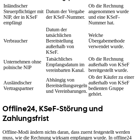
Inländischer
Ob die Rechnung
Steuerpflichtiger mit
Datum der Vergabe
angenommen wurde
NIP, der in KSeF
der KSeF-Nummer.
und eine KSeF-
empfängt
Nummer hat.
Datum der
tatsächlichen
Welche
Verbraucher
Bereitstellung
Übergabemethode
außerhalb von
verwendet wurde.
KSeF.
Tatsächliches
Ob die Rechnung
Unternehmen ohne
Empfangsdatum im
außerhalb von KSeF
polnische NIP
vereinbarten Kanal.
bereitgestellt wurde.
Ob der Käufer zu einer
Abhängig von
Ausländischer
außerhalb von KSeF
Bereitstellungsregeln
Vertragspartner
bedienten Gruppe
und Vereinbarungen.
gehört.
Offline24, KSeF-Störung und
Zahlungsfrist
Offline-Modi ändern nichts daran, dass zuerst festgestellt werden
muss, wie die Rechnung wirksam empfangen wurde. In offline24