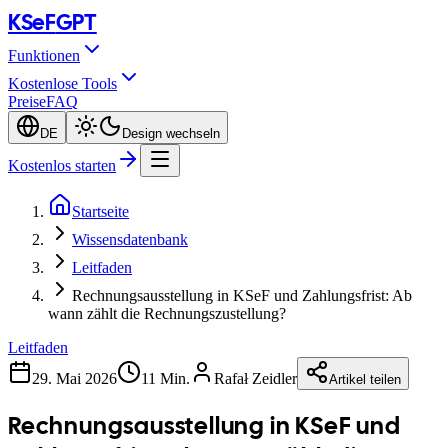
KSeF
GPT
Funktionen
Kostenlose Tools
Preise
FAQ
DE
Design wechseln
Kostenlos starten
Startseite
Wissensdatenbank
Leitfaden
Rechnungsausstellung in KSeF und Zahlungsfrist: Ab
wann zählt die Rechnungszustellung?
Leitfaden
29. Mai 2026
11 Min.
Rafał Zeidler
Artikel teilen
Rechnungsausstellung in KSeF und