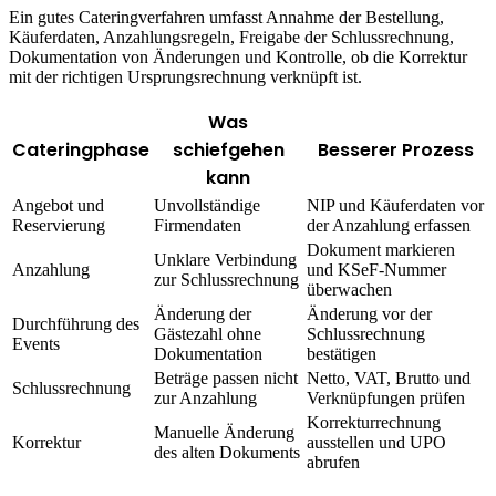
Ein gutes Cateringverfahren umfasst Annahme der Bestellung,
Käuferdaten, Anzahlungsregeln, Freigabe der Schlussrechnung,
Dokumentation von Änderungen und Kontrolle, ob die Korrektur
mit der richtigen Ursprungsrechnung verknüpft ist.
Was
Cateringphase
schiefgehen
Besserer Prozess
kann
Angebot und
Unvollständige
NIP und Käuferdaten vor
Reservierung
Firmendaten
der Anzahlung erfassen
Dokument markieren
Unklare Verbindung
Anzahlung
und KSeF-Nummer
zur Schlussrechnung
überwachen
Änderung der
Änderung vor der
Durchführung des
Gästezahl ohne
Schlussrechnung
Events
Dokumentation
bestätigen
Beträge passen nicht
Netto, VAT, Brutto und
Schlussrechnung
zur Anzahlung
Verknüpfungen prüfen
Korrekturrechnung
Manuelle Änderung
Korrektur
ausstellen und UPO
des alten Dokuments
abrufen