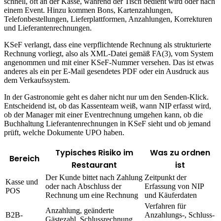
schnell, oft an der Kasse, während der Tisch bedient wird oder nach
einem Event. Hinzu kommen Bons, Kartenzahlungen,
Telefonbestellungen, Lieferplattformen, Anzahlungen, Korrekturen
und Lieferantenrechnungen.
KSeF verlangt, dass eine verpflichtende Rechnung als strukturierte
Rechnung vorliegt, also als XML-Datei gemäß FA(3), vom System
angenommen und mit einer KSeF-Nummer versehen. Das ist etwas
anderes als ein per E-Mail gesendetes PDF oder ein Ausdruck aus
dem Verkaufssystem.
In der Gastronomie geht es daher nicht nur um den Senden-Klick.
Entscheidend ist, ob das Kassenteam weiß, wann NIP erfasst wird,
ob der Manager mit einer Eventrechnung umgehen kann, ob die
Buchhaltung Lieferantenrechnungen in KSeF sieht und ob jemand
prüft, welche Dokumente UPO haben.
Typisches Risiko im
Was zu ordnen
Bereich
Restaurant
ist
Der Kunde bittet nach Zahlung
Zeitpunkt der
Kasse und
oder nach Abschluss der
Erfassung von NIP
POS
Rechnung um eine Rechnung
und Käuferdaten
Verfahren für
Anzahlung, geänderte
B2B-
Anzahlungs-, Schluss-
Gästezahl, Schlussrechnung