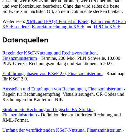
ausstellt, wer KSeF-Nummer kontrolliert, wer UPO herunterlädt
und wer Korrekturen bearbeitet. Ohne das wird selbst die beste
Software zum nächsten Ort, an dem Dokumente stecken bleiben.
Weiterlesen:
XML und FA(3)-Format in KSeF
,
Kann man PDF an
KSeF senden?
,
Korrekturrechnung in KSeF
und
UPO in KSeF
.
Datenquellen
Regeln der KSeF-Nutzung und Rechtsvorschriften,
Finanzministerium
- Termine, 200-Mio.-PLN-Schwelle, 10.000-
PLN-Grenze, Rechnungsempfang und Sanktionen ab 2027.
Einführungsphasen von KSeF 2.0, Finanzministerium
- Roadmap
für KSeF 2.0.
Ausstellen und Empfangen von Rechnungen, Finanzministerium
-
Regeln für Rechnungsempfang, Visualisierungen, QR-Codes und
Rechnungen für Käufer mit NIP.
Strukturierte Rechnung und logische FA-Struktur,
Finanzministerium
- Definition der strukturierten Rechnung und
XML-Format.
Umfang der verpflichtenden KSeF-Nutzung, Finanzministerium
-