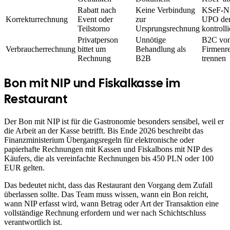
Rabatt nach
Keine Verbindung
KSeF-N
Korrekturrechnung
Event oder
zur
UPO der
Teilstorno
Ursprungsrechnung
kontroll
Privatperson
Unnötige
B2C vo
Verbraucherrechnung
bittet um
Behandlung als
Firmenr
Rechnung
B2B
trennen
Bon mit NIP und Fiskalkasse im
Restaurant
Der Bon mit NIP ist für die Gastronomie besonders sensibel, weil er
die Arbeit an der Kasse betrifft. Bis Ende 2026 beschreibt das
Finanzministerium Übergangsregeln für elektronische oder
papierhafte Rechnungen mit Kassen und Fiskalbons mit NIP des
Käufers, die als vereinfachte Rechnungen bis 450 PLN oder 100
EUR gelten.
Das bedeutet nicht, dass das Restaurant den Vorgang dem Zufall
überlassen sollte. Das Team muss wissen, wann ein Bon reicht,
wann NIP erfasst wird, wann Betrag oder Art der Transaktion eine
vollständige Rechnung erfordern und wer nach Schichtschluss
verantwortlich ist.