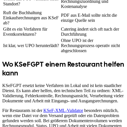
Rechnungszuordnung und
Standort?
Kostenanalyse
Ruft die Buchhaltung
PDF aus E-Mail sollte nicht die
Einkaufsrechnungen aus KSeF
einzige Quelle sein
ab?
Gibt es ein Verfahren für
Catering ändert sich oft nach der
Eventkorrekturen?
Durchführung
Ohne UPO ist der
Ist klar, wer UPO herunterlädt?
Rechnungsprozess operativ nicht
abgeschlossen
Wo KSeFGPT einem Restaurant helfen
kann
KSeFGPT ersetzt keine Verfahren im Lokal und ist kein staatlicher
Dienst. Es kann aber helfen, den technischen Teil zu ordnen: XML-
Validierung, Fehlerkontrolle, Rechnungsansicht, Verarbeitung vieler
Dokumente und Arbeit mit Eingangs- und Ausgangsrechnungen.
Für Restaurants ist der
KSeF-XML-Validator
besonders nützlich,
wenn eine Datei vor dem Versand geprüft oder ein Datenproblem
gefunden werden soll. Bei größerem Dokumentenvolumen werden
Rechnungsmodul, Status, UPO und Arbeit mit vielen Dokumenten