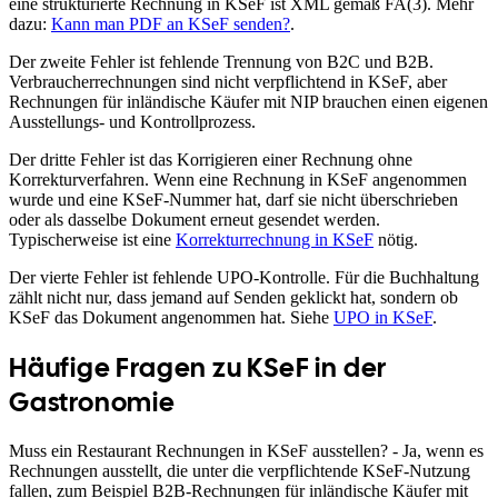
eine strukturierte Rechnung in KSeF ist XML gemäß FA(3). Mehr
dazu:
Kann man PDF an KSeF senden?
.
Der zweite Fehler ist fehlende Trennung von B2C und B2B.
Verbraucherrechnungen sind nicht verpflichtend in KSeF, aber
Rechnungen für inländische Käufer mit NIP brauchen einen eigenen
Ausstellungs- und Kontrollprozess.
Der dritte Fehler ist das Korrigieren einer Rechnung ohne
Korrekturverfahren. Wenn eine Rechnung in KSeF angenommen
wurde und eine KSeF-Nummer hat, darf sie nicht überschrieben
oder als dasselbe Dokument erneut gesendet werden.
Typischerweise ist eine
Korrekturrechnung in KSeF
nötig.
Der vierte Fehler ist fehlende UPO-Kontrolle. Für die Buchhaltung
zählt nicht nur, dass jemand auf Senden geklickt hat, sondern ob
KSeF das Dokument angenommen hat. Siehe
UPO in KSeF
.
Häufige Fragen zu KSeF in der
Gastronomie
Muss ein Restaurant Rechnungen in KSeF ausstellen? - Ja, wenn es
Rechnungen ausstellt, die unter die verpflichtende KSeF-Nutzung
fallen, zum Beispiel B2B-Rechnungen für inländische Käufer mit