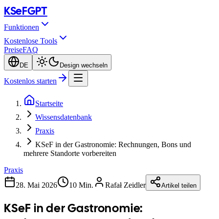
KSeF
GPT
Funktionen
Kostenlose Tools
Preise
FAQ
DE
Design wechseln
Kostenlos starten
Startseite
Wissensdatenbank
Praxis
KSeF in der Gastronomie: Rechnungen, Bons und
mehrere Standorte vorbereiten
Praxis
28. Mai 2026
10 Min.
Rafał Zeidler
Artikel teilen
KSeF in der Gastronomie: