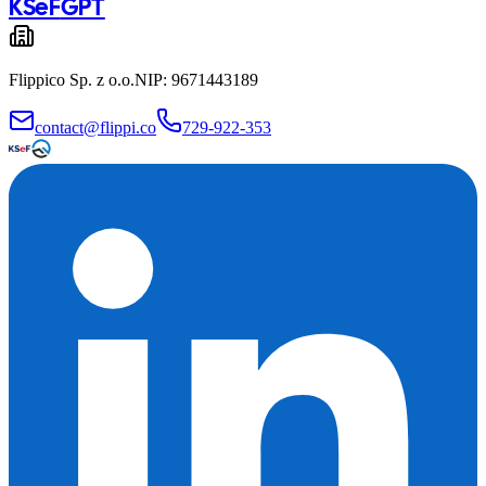
KSeF
GPT
Flippico Sp. z o.o.
NIP: 9671443189
contact@flippi.co
729-922-353