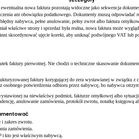
 i ewentualna nowa faktura pozostają widoczne jako sekwencja dokume
iczenia ani obowiązku podatkowego. Dokumenty muszą odpowiadać real
 błędny nabywca, pełne anulowanie, pełny zwrot albo faktura omyłkow
miał właściwe strony i sprzedaż była realna, nowa faktura może wyglą
nni skoordynować ujęcie korekt, aby uniknąć podwójnego VAT lub po
kutek faktury pierwotnej. Nie chodzi o techniczne skasowanie dokument
rukturyzowanej faktury korygującej do zera wystawianej w związku 
z osobnego potwierdzenia odbioru przez nabywcę, bo nabywca otrzym
stawionej na niewłaściwy podmiot, fakturze omyłkowej albo sytuacji,
ncję, anulowanie zamówienia, protokół zwrotu, notatkę księgową al
umentować
 i zakres zwrotu.
ania zamówienia.
P i kto jest właściwym nabywcą.