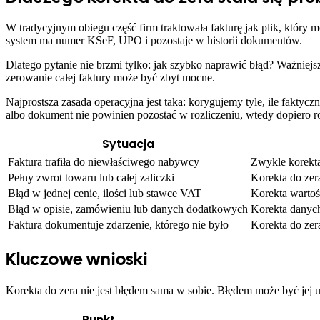
W tradycyjnym obiegu część firm traktowała fakturę jak plik, który
system ma numer KSeF, UPO i pozostaje w historii dokumentów.
Dlatego pytanie nie brzmi tylko: jak szybko naprawić błąd? Ważniejs
zerowanie całej faktury może być zbyt mocne.
Najprostsza zasada operacyjna jest taka: korygujemy tyle, ile faktycz
albo dokument nie powinien pozostać w rozliczeniu, wtedy dopiero 
Sytuacja
Faktura trafiła do niewłaściwego nabywcy
Zwykle korekta
Pełny zwrot towaru lub całej zaliczki
Korekta do zera
Błąd w jednej cenie, ilości lub stawce VAT
Korekta wartoś
Błąd w opisie, zamówieniu lub danych dodatkowych
Korekta danych,
Faktura dokumentuje zdarzenie, którego nie było
Korekta do zer
Kluczowe wnioski
Korekta do zera nie jest błędem sama w sobie. Błędem może być jej 
Punkt