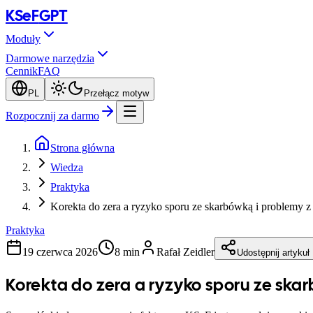
KSeF
GPT
Moduły
Darmowe narzędzia
Cennik
FAQ
PL
Przełącz motyw
Rozpocznij za darmo
Strona główna
Wiedza
Praktyka
Korekta do zera a ryzyko sporu ze skarbówką i problemy 
Praktyka
19 czerwca 2026
8 min
Rafał Zeidler
Udostępnij artykuł
Korekta do zera a ryzyko sporu ze ska