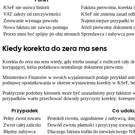
KSeF nie usuwa historii
Faktura pierwotna, korekta
VAT zależy od rzeczywistości
KSeF nie zmienia zasad odl
Zerowanie wymaga powodu
Najmocniejsze przypadki to
Nowa faktura nie zawsze pomaga
Jeżeli pierwotny dokument 
Proces musi być spójny po obu stronach
Sprzedawca i nabywca powi
Kiedy korekta do zera ma sens
Korekta do zera ma sens wtedy, gdy trzeba usunąć z rozliczeń cały s
korygującej, która podatkowo neutralizuje dokument pierwotny.
Ministerstwo Finansów w swoich wyjaśnieniach podaje przykład ust
podstawę opodatkowania w okresie wystawienia korekty w KSeF, be
Praktycznie podobny kierunek może być uzasadniony przy fakturze wy
przypadków warto przechować dowody przyczyny korekty: koresponde
Przypadek
Co udok
Pełny zwrot towaru
Protokół zwrotu, uzgodnienie z nabywcą, datę
Zwrot całej zaliczki
Dowód zwrotu płatności i przyczynę rozwiąz
Błędny nabywca
Dlaczego faktura trafiła do niewłaściwego NI