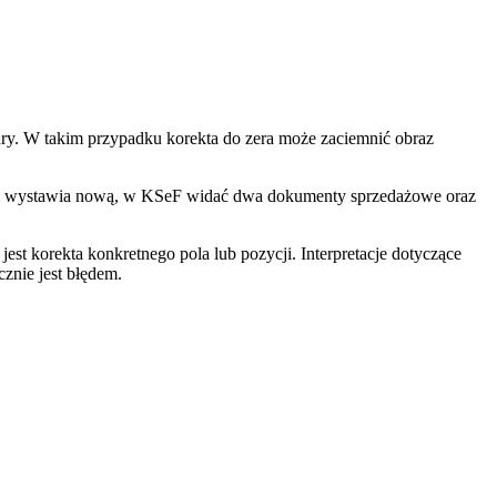
tury. W takim przypadku korekta do zera może zaciemnić obraz
turę i wystawia nową, w KSeF widać dwa dokumenty sprzedażowe oraz
est korekta konkretnego pola lub pozycji. Interpretacje dotyczące
znie jest błędem.