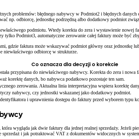
t
żnych problemów: błędnego nabywcy w Podmiot2 i błędnych danych do
ywać np. odbiorcę, jednostkę podrzędną albo dodatkowy podmiot zwi
 niewłaściwego podmiotu. Wtedy korekta do zera i wystawienie nowej 
zy tylko Podmiot3, automatyczne zerowanie całej faktury może być zby
ałami, gdzie faktura może wskazywać podmiot główny oraz jednostkę l
je niewłaściwego odbiorcę w strukturze.
Co oznacza dla decyzji o korekcie
ostała przypisana do niewłaściwego nabywcy. Korekta do zera i nowa 
waż korektę danych, bo nabywca podatkowo pozostaje ten sam.
ycznego zerowania. Aktualna linia interpretacyjna wspiera korektę da
otyczy nabywcy, czy jednostki wskazanej jako dodatkowy podmiot.
identyfikatora i uprawnienia dostępu do faktury przed wyborem typu ko
nabywcy
ra wygląda jak dwie faktury dla jednej realnej sprzedaży. Jeżeli pie
je sprzedaż i jak potraktować VAT z dokumentów widocznych w system