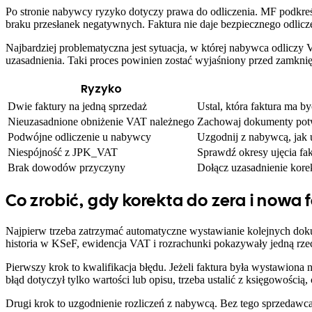
Po stronie nabywcy ryzyko dotyczy prawa do odliczenia. MF podkre
braku przesłanek negatywnych. Faktura nie daje bezpiecznego odliczen
Najbardziej problematyczna jest sytuacja, w której nabywca odliczy V
uzasadnienia. Taki proces powinien zostać wyjaśniony przed zamkni
Ryzyko
Dwie faktury na jedną sprzedaż
Ustal, która faktura ma 
Nieuzasadnione obniżenie VAT należnego
Zachowaj dokumenty potwi
Podwójne odliczenie u nabywcy
Uzgodnij z nabywcą, jak u
Niespójność z JPK_VAT
Sprawdź okresy ujęcia fa
Brak dowodów przyczyny
Dołącz uzasadnienie kore
Co zrobić, gdy korekta do zera i nowa 
Najpierw trzeba zatrzymać automatyczne wystawianie kolejnych dok
historia w KSeF, ewidencja VAT i rozrachunki pokazywały jedną rzec
Pierwszy krok to kwalifikacja błędu. Jeżeli faktura była wystawiona
błąd dotyczył tylko wartości lub opisu, trzeba ustalić z księgowoś
Drugi krok to uzgodnienie rozliczeń z nabywcą. Bez tego sprzedaw