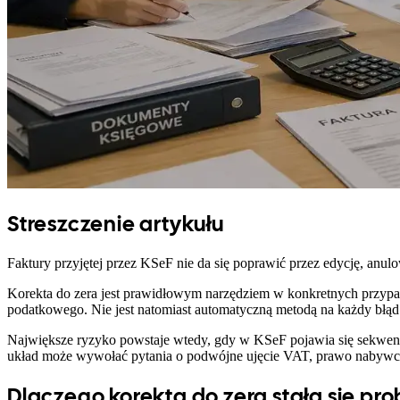
Streszczenie artykułu
Faktury przyjętej przez KSeF nie da się poprawić przez edycję, anulo
Korekta do zera jest prawidłowym narzędziem w konkretnych przypad
podatkowego. Nie jest natomiast automatyczną metodą na każdy błąd
Największe ryzyko powstaje wtedy, gdy w KSeF pojawia się sekwencja
układ może wywołać pytania o podwójne ujęcie VAT, prawo nabywcy
Dlaczego korekta do zera stała się p