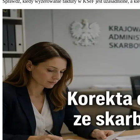
Sprawdź, kiedy wyzerowanie faktury w KSeF jest uzasadnione, a kie