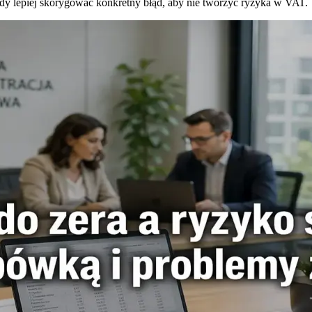
dy lepiej skorygować konkretny błąd, aby nie tworzyć ryzyka w VAT.