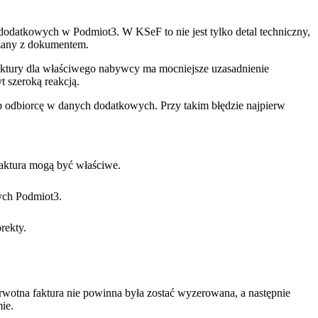
datkowych w Podmiot3. W KSeF to nie jest tylko detal techniczny,
ązany z dokumentem.
faktury dla właściwego nabywcy ma mocniejsze uzasadnienie
t szeroką reakcją.
ub odbiorcę w danych dodatkowych. Przy takim błędzie najpierw
faktura mogą być właściwe.
nych Podmiot3.
rekty.
rwotna faktura nie powinna była zostać wyzerowana, a następnie
ie.