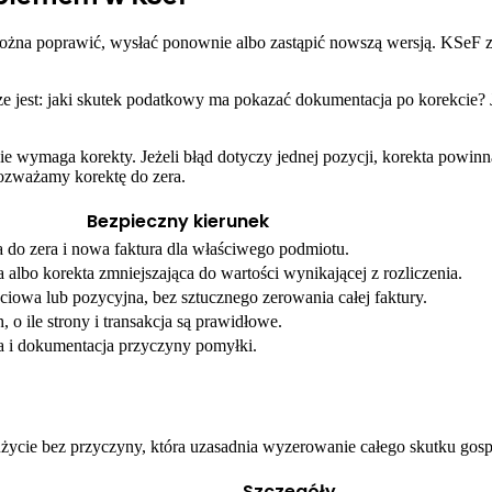
 można poprawić, wysłać ponownie albo zastąpić nowszą wersją. KSeF z
ze jest: jaki skutek podatkowy ma pokazać dokumentacja po korekcie? J
nie wymaga korekty. Jeżeli błąd dotyczy jednej pozycji, korekta powinna 
rozważamy korektę do zera.
Bezpieczny kierunek
 do zera i nowa faktura dla właściwego podmiotu.
 albo korekta zmniejszająca do wartości wynikającej z rozliczenia.
ciowa lub pozycyjna, bez sztucznego zerowania całej faktury.
 o ile strony i transakcja są prawidłowe.
a i dokumentacja przyczyny pomyłki.
użycie bez przyczyny, która uzasadnia wyzerowanie całego skutku gosp
Szczegóły