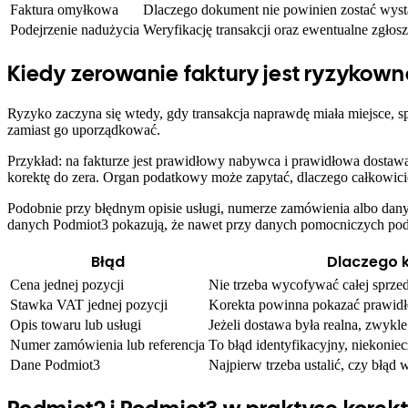
Faktura omyłkowa
Dlaczego dokument nie powinien zostać wysta
Podejrzenie nadużycia
Weryfikację transakcji oraz ewentualne zgłos
Kiedy zerowanie faktury jest ryzykown
Ryzyko zaczyna się wtedy, gdy transakcja naprawdę miała miejsce, s
zamiast go uporządkować.
Przykład: na fakturze jest prawidłowy nabywca i prawidłowa dostawa
korektę do zera. Organ podatkowy może zapytać, dlaczego całkowici
Podobnie przy błędnym opisie usługi, numerze zamówienia albo danych 
danych Podmiot3 pokazują, że nawet przy danych pomocniczych podej
Błąd
Dlaczego 
Cena jednej pozycji
Nie trzeba wycofywać całej sprzed
Stawka VAT jednej pozycji
Korekta powinna pokazać prawidło
Opis towaru lub usługi
Jeżeli dostawa była realna, zwykl
Numer zamówienia lub referencja
To błąd identyfikacyjny, niekoni
Dane Podmiot3
Najpierw trzeba ustalić, czy błąd