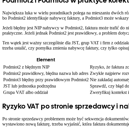
Podmiot2 i Podmiot3 w praktyce korek
Największa luka w wielu poradnikach polega na mieszaniu dwóch ró
bo Podmiot2 identyfikuje nabywcę faktury, a Podmiot3 może wskaz
Jeżeli błędny jest NIP nabywcy w Podmiot2, faktura może trafić do
praktyczne. Jeżeli jednak Podmiot2 jest prawidłowy, a problem dotyc
Ten wątek jest ważny szczególnie dla JST, grup VAT i firm z oddzi
trzeba ustalić, czy pomyłka zmienia nabywcę faktury, czy tylko opisu
Element
Podmiot2 z błędnym NIP
Ryzyko, że faktura z
Podmiot2 prawidłowy, błędna nazwa lub adres
Zwykle najpierw roz
Podmiot3 błędny przy prawidłowym Podmiot2
Nie zakładaj automat
JST lub jednostka podrzędna
Sprawdź, czy błąd d
Grupa VAT albo oddział
Zweryfikuj kontekst 
Ryzyko VAT po stronie sprzedawcy i 
Po stronie sprzedawcy problemem może być sekwencja dokumentów, któ
wystawiono nową fakturę, trzeba wyjaśnić, która faktura dokumentu