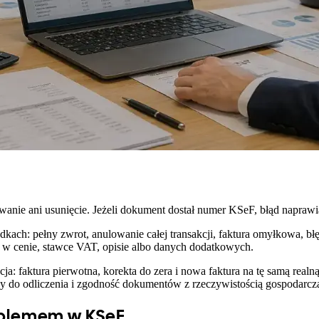
wanie ani usunięcie. Jeżeli dokument dostał numer KSeF, błąd naprawia
kach: pełny zwrot, anulowanie całej transakcji, faktura omyłkowa, 
 w cenie, stawce VAT, opisie albo danych dodatkowych.
: faktura pierwotna, korekta do zera i nowa faktura na tę samą real
 do odliczenia i zgodność dokumentów z rzeczywistością gospodarcz
roblemem w KSeF