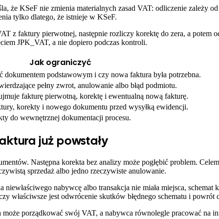
śla, że KSeF nie zmienia materialnych zasad VAT: odliczenie zależy
ia tylko dlatego, że istnieje w KSeF.
AT z faktury pierwotnej, następnie rozliczy korektę do zera, a potem 
ęciem JPK_VAT, a nie dopiero podczas kontroli.
Jak ograniczyć
być dokumentem podstawowym i czy nowa faktura była potrzebna.
erdzające pełny zwrot, anulowanie albo błąd podmiotu.
jmuje fakturę pierwotną, korektę i ewentualną nową fakturę.
ktury, korekty i nowego dokumentu przed wysyłką ewidencji.
kty do wewnętrznej dokumentacji procesu.
faktura już powstały
umentów. Następna korekta bez analizy może pogłębić problem. Celem
zywistą sprzedaż albo jedno rzeczywiste anulowanie.
 na niewłaściwego nabywcę albo transakcja nie miała miejsca, schemat 
cią, czy właściwsze jest odwrócenie skutków błędnego schematu i powró
ca może porządkować swój VAT, a nabywca równolegle pracować na in