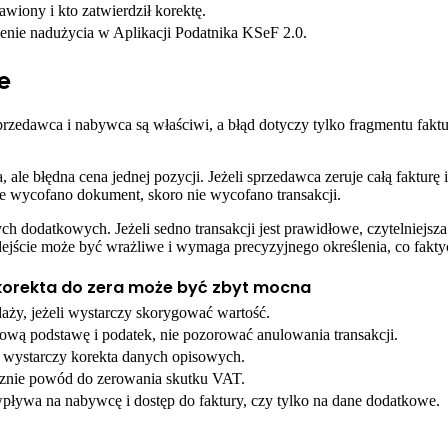
wiony i kto zatwierdził korektę.
zenie nadużycia w Aplikacji Podatnika KSeF 2.0.
e
przedawca i nabywca są właściwi, a błąd dotyczy tylko fragmentu fak
, ale błędna cena jednej pozycji. Jeżeli sprzedawca zeruje całą fak
e wycofano dokument, skoro nie wycofano transakcji.
dodatkowych. Jeżeli sedno transakcji jest prawidłowe, czytelniejsza j
ście może być wrażliwe i wymaga precyzyjnego określenia, co faktyc
korekta do zera może być zbyt mocna
aży, jeżeli wystarczy skorygować wartość.
wą podstawę i podatek, nie pozorować anulowania transakcji.
e wystarczy korekta danych opisowych.
ecznie powód do zerowania skutku VAT.
 wpływa na nabywcę i dostęp do faktury, czy tylko na dane dodatkowe.