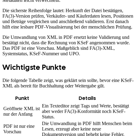
Metadaten leicht verwechseln.
Die sicherste Reihenfolge lautet: Herkunft der Datei bestätigen,
FA(3)-Version prüfen, Verkäufer- und Käuferdaten lesen, Positionen
und Beträge vergleichen und anschließend validieren. Erst danach
hilft eine lesbare PDF-Visualisierung bei der menschlichen Prüfung.
Die Umwandlung von XML in PDF ersetzt keine Validierung und
bestätigt nicht, dass die Rechnung von KSeF angenommen wurde.
Das PDF ist eine Vorschau. Maßgeblich sind FA(3)-XML,
Systemstatus, KSeF-Nummer und UPO.
Wichtigste Punkte
Die folgende Tabelle zeigt, was geklärt sein sollte, bevor eine KSeF-
XML als bereit für Buchhaltung oder Weitergabe gilt.
Punkt
Details
Ein Texteditor zeigt Tags und Werte, bestätigt
Geöffnete XML ist
aber weder FA(3)-Konformität noch KSeF-
nur der Anfang
Status.
Die Umwandlung in PDF hilft Menschen beim
PDF ist nur eine
Lesen, erzeugt aber keine neue
Vorschau
Dokumentversion und behebt keine Fehler.