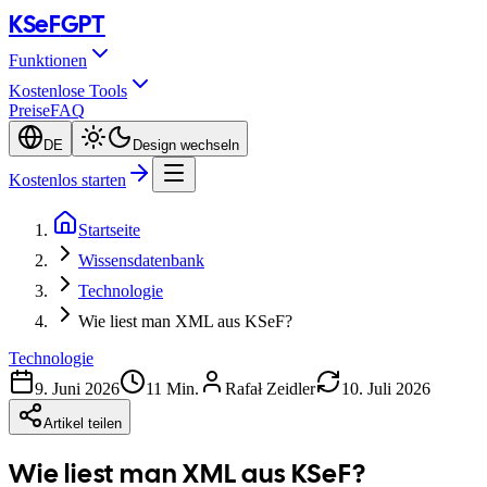
KSeF
GPT
Funktionen
Kostenlose Tools
Preise
FAQ
DE
Design wechseln
Kostenlos starten
Startseite
Wissensdatenbank
Technologie
Wie liest man XML aus KSeF?
Technologie
9. Juni 2026
11 Min.
Rafał Zeidler
10. Juli 2026
Artikel teilen
Wie liest man XML aus KSeF?