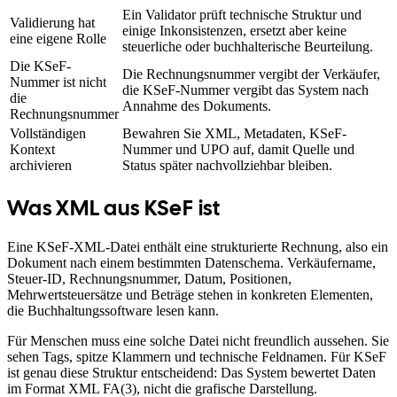
Ein Validator prüft technische Struktur und
Validierung hat
einige Inkonsistenzen, ersetzt aber keine
eine eigene Rolle
steuerliche oder buchhalterische Beurteilung.
Die KSeF-
Die Rechnungsnummer vergibt der Verkäufer,
Nummer ist nicht
die KSeF-Nummer vergibt das System nach
die
Annahme des Dokuments.
Rechnungsnummer
Vollständigen
Bewahren Sie XML, Metadaten, KSeF-
Kontext
Nummer und UPO auf, damit Quelle und
archivieren
Status später nachvollziehbar bleiben.
Was XML aus KSeF ist
Eine KSeF-XML-Datei enthält eine strukturierte Rechnung, also ein
Dokument nach einem bestimmten Datenschema. Verkäufername,
Steuer-ID, Rechnungsnummer, Datum, Positionen,
Mehrwertsteuersätze und Beträge stehen in konkreten Elementen,
die Buchhaltungssoftware lesen kann.
Für Menschen muss eine solche Datei nicht freundlich aussehen. Sie
sehen Tags, spitze Klammern und technische Feldnamen. Für KSeF
ist genau diese Struktur entscheidend: Das System bewertet Daten
im Format XML FA(3), nicht die grafische Darstellung.