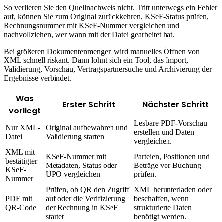
So verlieren Sie den Quellnachweis nicht. Tritt unterwegs ein Fehler
auf, können Sie zum Original zurückkehren, KSeF-Status prüfen,
Rechnungsnummer mit KSeF-Nummer vergleichen und
nachvollziehen, wer wann mit der Datei gearbeitet hat.
Bei größeren Dokumentenmengen wird manuelles Öffnen von
XML schnell riskant. Dann lohnt sich ein Tool, das Import,
Validierung, Vorschau, Vertragspartnersuche und Archivierung der
Ergebnisse verbindet.
Was
Erster Schritt
Nächster Schritt
vorliegt
Lesbare PDF-Vorschau
Nur XML-
Original aufbewahren und
erstellen und Daten
Datei
Validierung starten
vergleichen.
XML mit
KSeF-Nummer mit
Parteien, Positionen und
bestätigter
Metadaten, Status oder
Beträge vor Buchung
KSeF-
UPO vergleichen
prüfen.
Nummer
Prüfen, ob QR den Zugriff
XML herunterladen oder
PDF mit
auf oder die Verifizierung
beschaffen, wenn
QR-Code
der Rechnung in KSeF
strukturierte Daten
startet
benötigt werden.