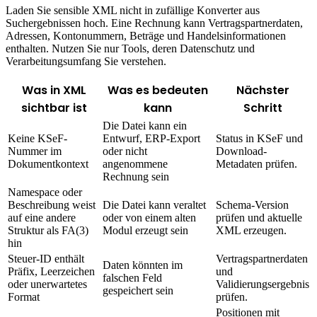
Laden Sie sensible XML nicht in zufällige Konverter aus
Suchergebnissen hoch. Eine Rechnung kann Vertragspartnerdaten,
Adressen, Kontonummern, Beträge und Handelsinformationen
enthalten. Nutzen Sie nur Tools, deren Datenschutz und
Verarbeitungsumfang Sie verstehen.
Was in XML
Was es bedeuten
Nächster
sichtbar ist
kann
Schritt
Die Datei kann ein
Keine KSeF-
Entwurf, ERP-Export
Status in KSeF und
Nummer im
oder nicht
Download-
Dokumentkontext
angenommene
Metadaten prüfen.
Rechnung sein
Namespace oder
Beschreibung weist
Die Datei kann veraltet
Schema-Version
auf eine andere
oder von einem alten
prüfen und aktuelle
Struktur als FA(3)
Modul erzeugt sein
XML erzeugen.
hin
Steuer-ID enthält
Vertragspartnerdaten
Daten könnten im
Präfix, Leerzeichen
und
falschen Feld
oder unerwartetes
Validierungsergebnis
gespeichert sein
Format
prüfen.
Positionen mit