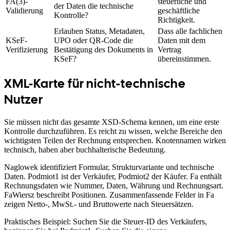
FA(3)-
steuerliche und
der Daten die technische
Validierung
geschäftliche
Kontrolle?
Richtigkeit.
Erlauben Status, Metadaten,
Dass alle fachlichen
KSeF-
UPO oder QR-Code die
Daten mit dem
Verifizierung
Bestätigung des Dokuments in
Vertrag
KSeF?
übereinstimmen.
XML-Karte für nicht-technische
Nutzer
Sie müssen nicht das gesamte XSD-Schema kennen, um eine erste
Kontrolle durchzuführen. Es reicht zu wissen, welche Bereiche den
wichtigsten Teilen der Rechnung entsprechen. Knotennamen wirken
technisch, haben aber buchhalterische Bedeutung.
Naglowek identifiziert Formular, Strukturvariante und technische
Daten. Podmiot1 ist der Verkäufer, Podmiot2 der Käufer. Fa enthält
Rechnungsdaten wie Nummer, Daten, Währung und Rechnungsart.
FaWiersz beschreibt Positionen. Zusammenfassende Felder in Fa
zeigen Netto-, MwSt.- und Bruttowerte nach Steuersätzen.
Praktisches Beispiel: Suchen Sie die Steuer-ID des Verkäufers,