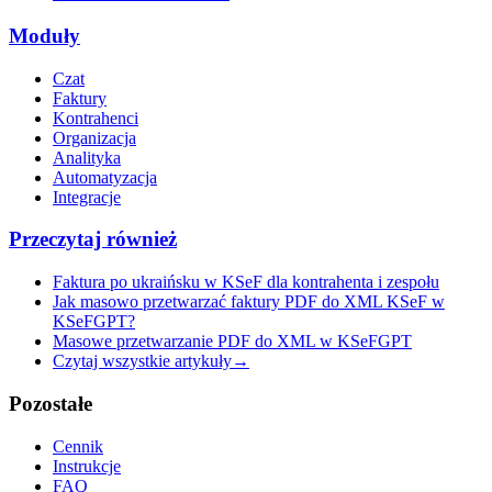
Moduły
Czat
Faktury
Kontrahenci
Organizacja
Analityka
Automatyzacja
Integracje
Przeczytaj również
Faktura po ukraińsku w KSeF dla kontrahenta i zespołu
Jak masowo przetwarzać faktury PDF do XML KSeF w
KSeFGPT?
Masowe przetwarzanie PDF do XML w KSeFGPT
Czytaj wszystkie artykuły
→
Pozostałe
Cennik
Instrukcje
FAQ