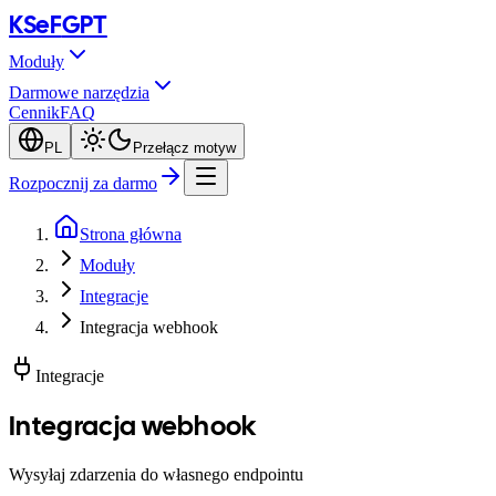
KSeF
GPT
Moduły
Darmowe narzędzia
Cennik
FAQ
PL
Przełącz motyw
Rozpocznij za darmo
Strona główna
Moduły
Integracje
Integracja webhook
Integracje
Integracja webhook
Wysyłaj zdarzenia do własnego endpointu