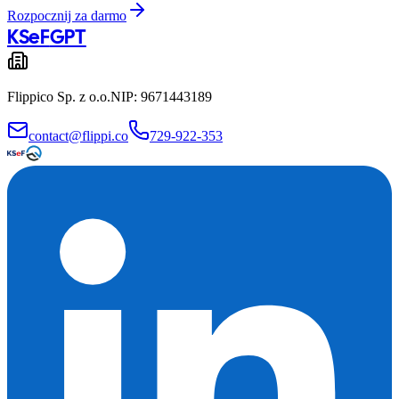
Rozpocznij za darmo
KSeF
GPT
Flippico Sp. z o.o.
NIP: 9671443189
contact@flippi.co
729-922-353