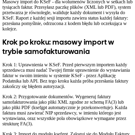
Masowy import do KSeF - dla wolumenów liczonych w setkach lub
tysiącach faktur. Przesyłasz paczkę plików (XML lub PDF), system
przetwarza je równolegle, waliduje każdy dokument i wysyła do
KSeF. Raport z każdej sesji importu zawiera status każdej faktury:
przesłana pomyślnie, odrzucona z kodem błędu lub oczekująca w
kolejce.
Krok po kroku: masowy import w
trybie samofakturowania
Krok 1: Uprawnienia w KSeF. Przed pierwszym importem każdy
sprzedawca musi nadać Twojej firmie uprawnienie do wystawiania
faktur w swoim imieniu w systemie KSeF - przez Aplikację
Podatnika lub API. Bez tego kroku każda próba przesłania faktury
zakończy się błędem autoryzacji.
Krok 2: Przygotowanie dokumentów. Wygeneruj faktury
samofakturowania jako pliki XML zgodne ze schemą FA(3) lub
jako pliki PDF (ksefgpt automatycznie je przekonwertuje). Każda
faktura musi zawierać NIP sprzedawcy, w imieniu którego jest
wystawiana, oraz wszystkie pola obowiązkowe wymagane przez
strukturę FA(3).
Krok 3: Import do modułu ksefgpt. Zaloguj się do Modułu Faktury,