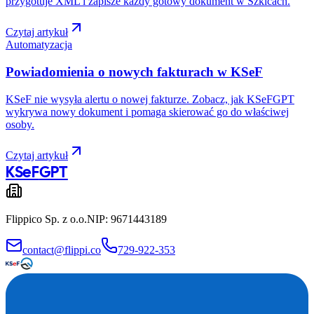
przygotuje XML i zapisze każdy gotowy dokument w Szkicach.
Czytaj artykuł
Automatyzacja
Powiadomienia o nowych fakturach w KSeF
KSeF nie wysyła alertu o nowej fakturze. Zobacz, jak KSeFGPT
wykrywa nowy dokument i pomaga skierować go do właściwej
osoby.
Czytaj artykuł
KSeF
GPT
Flippico Sp. z o.o.
NIP: 9671443189
contact@flippi.co
729-922-353