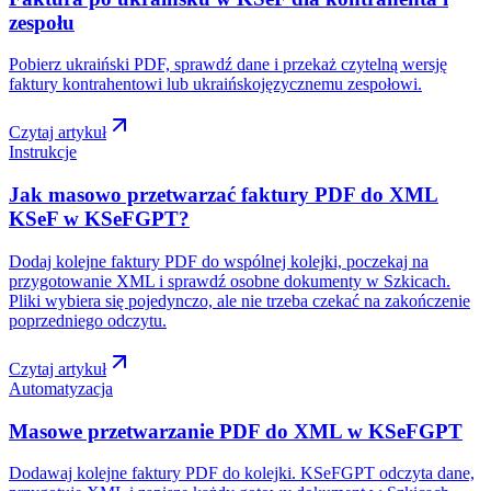
zespołu
Pobierz ukraiński PDF, sprawdź dane i przekaż czytelną wersję
faktury kontrahentowi lub ukraińskojęzycznemu zespołowi.
Czytaj artykuł
Instrukcje
Jak masowo przetwarzać faktury PDF do XML
KSeF w KSeFGPT?
Dodaj kolejne faktury PDF do wspólnej kolejki, poczekaj na
przygotowanie XML i sprawdź osobne dokumenty w Szkicach.
Pliki wybiera się pojedynczo, ale nie trzeba czekać na zakończenie
poprzedniego odczytu.
Czytaj artykuł
Automatyzacja
Masowe przetwarzanie PDF do XML w KSeFGPT
Dodawaj kolejne faktury PDF do kolejki. KSeFGPT odczyta dane,