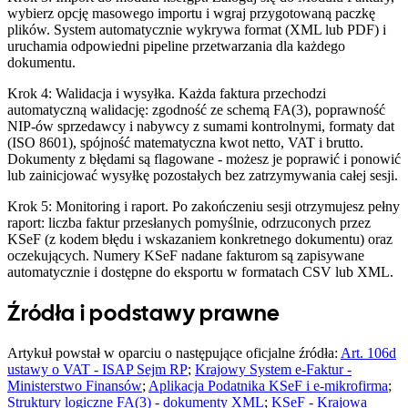
wybierz opcję masowego importu i wgraj przygotowaną paczkę
plików. System automatycznie wykrywa format (XML lub PDF) i
uruchamia odpowiedni pipeline przetwarzania dla każdego
dokumentu.
Krok 4: Walidacja i wysyłka. Każda faktura przechodzi
automatyczną walidację: zgodność ze schemą FA(3), poprawność
NIP-ów sprzedawcy i nabywcy z sumami kontrolnymi, formaty dat
(ISO 8601), spójność matematyczna kwot netto, VAT i brutto.
Dokumenty z błędami są flagowane - możesz je poprawić i ponowić
lub zainicjować wysyłkę pozostałych bez zatrzymywania całej sesji.
Krok 5: Monitoring i raport. Po zakończeniu sesji otrzymujesz pełny
raport: liczba faktur przesłanych pomyślnie, odrzuconych przez
KSeF (z kodem błędu i wskazaniem konkretnego dokumentu) oraz
oczekujących. Numery KSeF nadane fakturom są zapisywane
automatycznie i dostępne do eksportu w formatach CSV lub XML.
Źródła i podstawy prawne
Artykuł powstał w oparciu o następujące oficjalne źródła:
Art. 106d
ustawy o VAT - ISAP Sejm RP
;
Krajowy System e-Faktur -
Ministerstwo Finansów
;
Aplikacja Podatnika KSeF i e-mikrofirma
;
Struktury logiczne FA(3) - dokumenty XML
;
KSeF - Krajowa