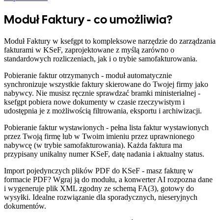
Moduł Faktury - co umożliwia?
Moduł Faktury w ksefgpt to kompleksowe narzędzie do zarządzania
fakturami w KSeF, zaprojektowane z myślą zarówno o
standardowych rozliczeniach, jak i o trybie samofakturowania.
Pobieranie faktur otrzymanych - moduł automatycznie
synchronizuje wszystkie faktury skierowane do Twojej firmy jako
nabywcy. Nie musisz ręcznie sprawdzać bramki ministerialnej -
ksefgpt pobiera nowe dokumenty w czasie rzeczywistym i
udostępnia je z możliwością filtrowania, eksportu i archiwizacji.
Pobieranie faktur wystawionych - pełna lista faktur wystawionych
przez Twoją firmę lub w Twoim imieniu przez uprawnionego
nabywcę (w trybie samofakturowania). Każda faktura ma
przypisany unikalny numer KSeF, datę nadania i aktualny status.
Import pojedynczych plików PDF do KSeF - masz fakturę w
formacie PDF? Wgraj ją do modułu, a konwerter AI rozpozna dane
i wygeneruje plik XML zgodny ze schemą FA(3), gotowy do
wysyłki. Idealne rozwiązanie dla sporadycznych, nieseryjnych
dokumentów.