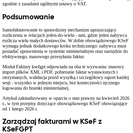
zgodnie z zasadami ogólnymi ustawy o VAT.
Podsumowanie
Samofakturowanie to sprawdzony mechanizm upraszczający
rozliczenia w relacjach jeden-do-wielu - tam, gdzie jeden nabywca
rozlicza wielu małych dostawców. W dobie obowiązkowego KSeF
wymaga jednak dodatkowego kroku technicznego: nabywca musi
posiadać uprawnienia w systemie ministerialnym oraz narzędzie do
efektywnego, masowego przesyłania faktur.
Moduł Faktury ksefgpt odpowiada na oba te wyzwania: masowy
import plików XML i PDF, pobieranie faktur wystawionych i
otrzymanych, walidacja przed wysyłką i szczegółowy raport każdej
sesji - wszystko w jednym miejscu, bez konieczności ręcznego
logowania do bramki ministerialnej.
Artykuł zaktualizowany w oparciu o stan prawny na kwiecień 2026
r., w tym przepisy dotyczące obowiązkowego KSeF obowiązujące
od 1 lutego 2026 r.
Zarządzaj fakturami w KSeF z
KSeFGPT