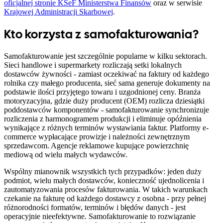
oficjalnej stronie KSeF Ministerstwa Finansów
oraz w serwisie
Krajowej Administracji Skarbowej
.
Kto korzysta z samofakturowania?
Samofakturowanie jest szczególnie popularne w kilku sektorach.
Sieci handlowe i supermarkety rozliczają setki lokalnych
dostawców żywności - zamiast oczekiwać na faktury od każdego
rolnika czy małego producenta, sieć sama generuje dokumenty na
podstawie ilości przyjętego towaru i uzgodnionej ceny. Branża
motoryzacyjna, gdzie duży producent (OEM) rozlicza dziesiątki
poddostawców komponentów - samofakturowanie synchronizuje
rozliczenia z harmonogramem produkcji i eliminuje opóźnienia
wynikające z różnych terminów wystawiania faktur. Platformy e-
commerce wypłacające prowizje i należności zewnętrznym
sprzedawcom. Agencje reklamowe kupujące powierzchnię
mediową od wielu małych wydawców.
Wspólny mianownik wszystkich tych przypadków: jeden duży
podmiot, wielu małych dostawców, konieczność ujednolicenia i
zautomatyzowania procesów fakturowania. W takich warunkach
czekanie na fakturę od każdego dostawcy z osobna - przy pełnej
różnorodności formatów, terminów i błędów danych - jest
operacyjnie nieefektywne. Samofakturowanie to rozwiązanie