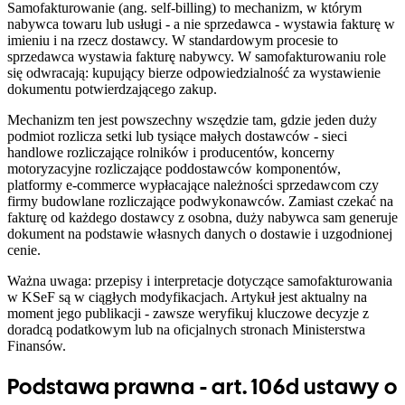
Samofakturowanie (ang. self-billing) to mechanizm, w którym
nabywca towaru lub usługi - a nie sprzedawca - wystawia fakturę w
imieniu i na rzecz dostawcy. W standardowym procesie to
sprzedawca wystawia fakturę nabywcy. W samofakturowaniu role
się odwracają: kupujący bierze odpowiedzialność za wystawienie
dokumentu potwierdzającego zakup.
Mechanizm ten jest powszechny wszędzie tam, gdzie jeden duży
podmiot rozlicza setki lub tysiące małych dostawców - sieci
handlowe rozliczające rolników i producentów, koncerny
motoryzacyjne rozliczające poddostawców komponentów,
platformy e-commerce wypłacające należności sprzedawcom czy
firmy budowlane rozliczające podwykonawców. Zamiast czekać na
fakturę od każdego dostawcy z osobna, duży nabywca sam generuje
dokument na podstawie własnych danych o dostawie i uzgodnionej
cenie.
Ważna uwaga: przepisy i interpretacje dotyczące samofakturowania
w KSeF są w ciągłych modyfikacjach. Artykuł jest aktualny na
moment jego publikacji - zawsze weryfikuj kluczowe decyzje z
doradcą podatkowym lub na oficjalnych stronach Ministerstwa
Finansów.
Podstawa prawna - art. 106d ustawy o