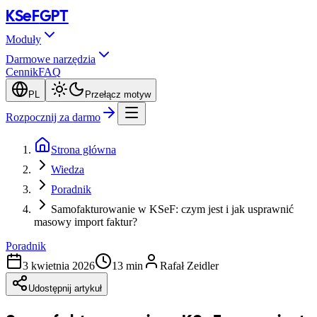
KSeF
GPT
Moduły
Darmowe narzędzia
Cennik
FAQ
PL
Przełącz motyw
Rozpocznij za darmo
Strona główna
Wiedza
Poradnik
Samofakturowanie w KSeF: czym jest i jak usprawnić
masowy import faktur?
Poradnik
3 kwietnia 2026
13 min
Rafał Zeidler
Udostępnij artykuł