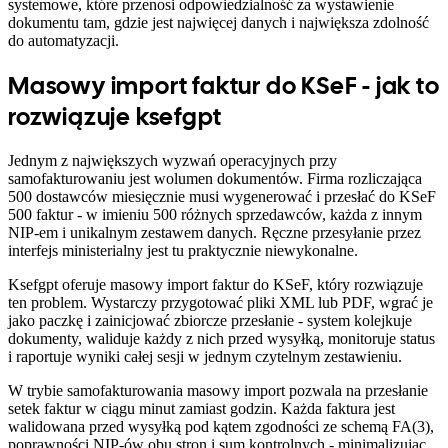
systemowe, które przenosi odpowiedzialność za wystawienie
dokumentu tam, gdzie jest najwięcej danych i największa zdolność
do automatyzacji.
Masowy import faktur do KSeF - jak to
rozwiązuje ksefgpt
Jednym z największych wyzwań operacyjnych przy
samofakturowaniu jest wolumen dokumentów. Firma rozliczająca
500 dostawców miesięcznie musi wygenerować i przesłać do KSeF
500 faktur - w imieniu 500 różnych sprzedawców, każda z innym
NIP-em i unikalnym zestawem danych. Ręczne przesyłanie przez
interfejs ministerialny jest tu praktycznie niewykonalne.
Ksefgpt oferuje masowy import faktur do KSeF, który rozwiązuje
ten problem. Wystarczy przygotować pliki XML lub PDF, wgrać je
jako paczkę i zainicjować zbiorcze przesłanie - system kolejkuje
dokumenty, waliduje każdy z nich przed wysyłką, monitoruje status
i raportuje wyniki całej sesji w jednym czytelnym zestawieniu.
W trybie samofakturowania masowy import pozwala na przesłanie
setek faktur w ciągu minut zamiast godzin. Każda faktura jest
walidowana przed wysyłką pod kątem zgodności ze schemą FA(3),
poprawności NIP-ów obu stron i sum kontrolnych - minimalizując