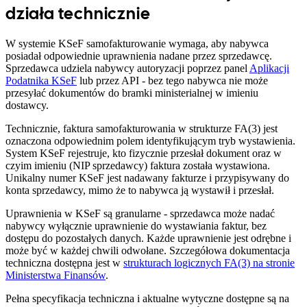
działa technicznie
W systemie KSeF samofakturowanie wymaga, aby nabywca
posiadał odpowiednie uprawnienia nadane przez sprzedawcę.
Sprzedawca udziela nabywcy autoryzacji poprzez panel
Aplikacji
Podatnika KSeF
lub przez API - bez tego nabywca nie może
przesyłać dokumentów do bramki ministerialnej w imieniu
dostawcy.
Technicznie, faktura samofakturowania w strukturze FA(3) jest
oznaczona odpowiednim polem identyfikującym tryb wystawienia.
System KSeF rejestruje, kto fizycznie przesłał dokument oraz w
czyim imieniu (NIP sprzedawcy) faktura została wystawiona.
Unikalny numer KSeF jest nadawany fakturze i przypisywany do
konta sprzedawcy, mimo że to nabywca ją wystawił i przesłał.
Uprawnienia w KSeF są granularne - sprzedawca może nadać
nabywcy wyłącznie uprawnienie do wystawiania faktur, bez
dostępu do pozostałych danych. Każde uprawnienie jest odrębne i
może być w każdej chwili odwołane. Szczegółowa dokumentacja
techniczna dostępna jest w
strukturach logicznych FA(3) na stronie
Ministerstwa Finansów
.
Pełna specyfikacja techniczna i aktualne wytyczne dostępne są na