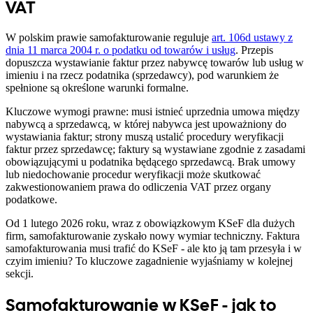
VAT
W polskim prawie samofakturowanie reguluje
art. 106d ustawy z
dnia 11 marca 2004 r. o podatku od towarów i usług
. Przepis
dopuszcza wystawianie faktur przez nabywcę towarów lub usług w
imieniu i na rzecz podatnika (sprzedawcy), pod warunkiem że
spełnione są określone warunki formalne.
Kluczowe wymogi prawne: musi istnieć uprzednia umowa między
nabywcą a sprzedawcą, w której nabywca jest upoważniony do
wystawiania faktur; strony muszą ustalić procedury weryfikacji
faktur przez sprzedawcę; faktury są wystawiane zgodnie z zasadami
obowiązującymi u podatnika będącego sprzedawcą. Brak umowy
lub niedochowanie procedur weryfikacji może skutkować
zakwestionowaniem prawa do odliczenia VAT przez organy
podatkowe.
Od 1 lutego 2026 roku, wraz z obowiązkowym KSeF dla dużych
firm, samofakturowanie zyskało nowy wymiar techniczny. Faktura
samofakturowania musi trafić do KSeF - ale kto ją tam przesyła i w
czyim imieniu? To kluczowe zagadnienie wyjaśniamy w kolejnej
sekcji.
Samofakturowanie w KSeF - jak to