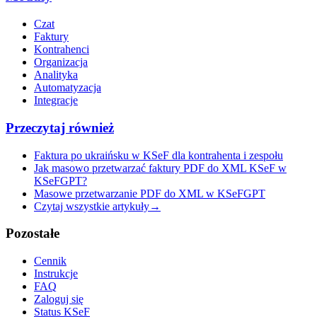
Czat
Faktury
Kontrahenci
Organizacja
Analityka
Automatyzacja
Integracje
Przeczytaj również
Faktura po ukraińsku w KSeF dla kontrahenta i zespołu
Jak masowo przetwarzać faktury PDF do XML KSeF w
KSeFGPT?
Masowe przetwarzanie PDF do XML w KSeFGPT
Czytaj wszystkie artykuły
→
Pozostałe
Cennik
Instrukcje
FAQ
Zaloguj się
Status KSeF