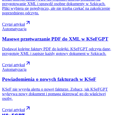
przygotowanie XML i sprawdź osobne dokumenty w Szkicach.
Pliki wybiera się pojedynczo, ale nie trzeba czekać na zakończenie
poprzedniego odczytu.
Czytaj artykuł
Automatyzacja
Masowe przetwarzanie PDF do XML w KSeFGPT
Dodawaj kolejne faktury PDF do kolejki. KSeFGPT odczyta dane,
przygotuje XML i zapisze każdy gotowy dokument w Szkicach.
Czytaj artykuł
Automatyzacja
Powiadomienia o nowych fakturach w KSeF
KSeF nie wysyła alertu o nowej fakturze. Zobacz, jak KSeFGPT
wykrywa nowy dokument i pomaga skierować go do właściwej
osoby.
Czytaj artykuł