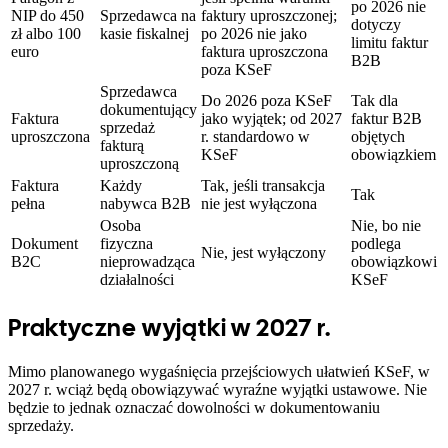
po 2026 nie
NIP do 450
Sprzedawca na
faktury uproszczonej;
dotyczy
zł albo 100
kasie fiskalnej
po 2026 nie jako
limitu faktur
euro
faktura uproszczona
B2B
poza KSeF
Sprzedawca
Do 2026 poza KSeF
Tak dla
dokumentujący
Faktura
jako wyjątek; od 2027
faktur B2B
sprzedaż
uproszczona
r. standardowo w
objętych
fakturą
KSeF
obowiązkiem
uproszczoną
Faktura
Każdy
Tak, jeśli transakcja
Tak
pełna
nabywca B2B
nie jest wyłączona
Osoba
Nie, bo nie
Dokument
fizyczna
podlega
Nie, jest wyłączony
B2C
nieprowadząca
obowiązkowi
działalności
KSeF
Praktyczne wyjątki w 2027 r.
Mimo planowanego wygaśnięcia przejściowych ułatwień KSeF, w
2027 r. wciąż będą obowiązywać wyraźne wyjątki ustawowe. Nie
będzie to jednak oznaczać dowolności w dokumentowaniu
sprzedaży.