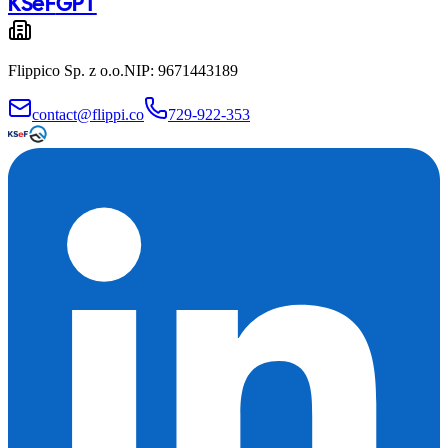
KSeF
GPT
Flippico Sp. z o.o.
NIP: 9671443189
contact@flippi.co
729-922-353