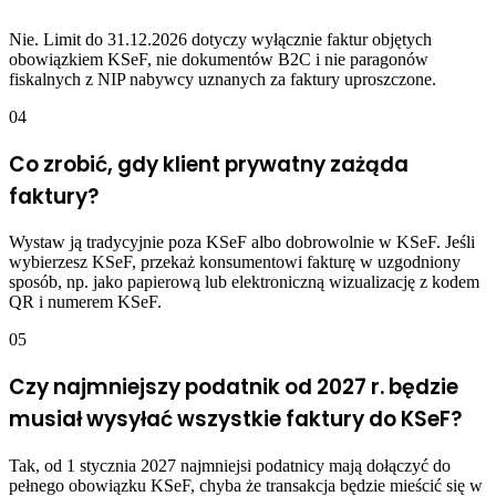
Nie. Limit do 31.12.2026 dotyczy wyłącznie faktur objętych
obowiązkiem KSeF, nie dokumentów B2C i nie paragonów
fiskalnych z NIP nabywcy uznanych za faktury uproszczone.
04
Co zrobić, gdy klient prywatny zażąda
faktury?
Wystaw ją tradycyjnie poza KSeF albo dobrowolnie w KSeF. Jeśli
wybierzesz KSeF, przekaż konsumentowi fakturę w uzgodniony
sposób, np. jako papierową lub elektroniczną wizualizację z kodem
QR i numerem KSeF.
05
Czy najmniejszy podatnik od 2027 r. będzie
musiał wysyłać wszystkie faktury do KSeF?
Tak, od 1 stycznia 2027 najmniejsi podatnicy mają dołączyć do
pełnego obowiązku KSeF, chyba że transakcja będzie mieścić się w