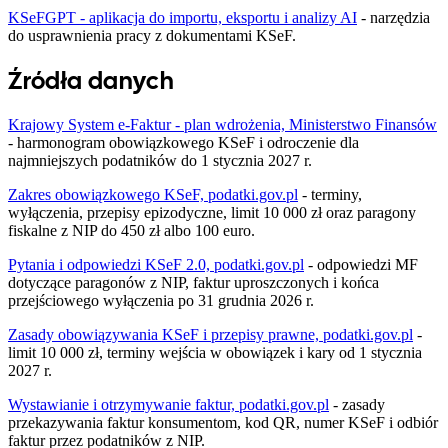
KSeFGPT - aplikacja do importu, eksportu i analizy AI
- narzędzia
do usprawnienia pracy z dokumentami KSeF.
Źródła danych
Krajowy System e-Faktur - plan wdrożenia, Ministerstwo Finansów
- harmonogram obowiązkowego KSeF i odroczenie dla
najmniejszych podatników do 1 stycznia 2027 r.
Zakres obowiązkowego KSeF, podatki.gov.pl
- terminy,
wyłączenia, przepisy epizodyczne, limit 10 000 zł oraz paragony
fiskalne z NIP do 450 zł albo 100 euro.
Pytania i odpowiedzi KSeF 2.0, podatki.gov.pl
- odpowiedzi MF
dotyczące paragonów z NIP, faktur uproszczonych i końca
przejściowego wyłączenia po 31 grudnia 2026 r.
Zasady obowiązywania KSeF i przepisy prawne, podatki.gov.pl
-
limit 10 000 zł, terminy wejścia w obowiązek i kary od 1 stycznia
2027 r.
Wystawianie i otrzymywanie faktur, podatki.gov.pl
- zasady
przekazywania faktur konsumentom, kod QR, numer KSeF i odbiór
faktur przez podatników z NIP.