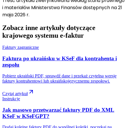
Treść artykułu zweryfikowana według stanu prawnego
i materiałów Ministerstwa Finansów dostępnych na 21
maja 2026 r.
Zobacz inne artykuły dotyczące
krajowego systemu e-faktur
Faktury zagraniczne
Faktura po ukraińsku w KSeF dla kontrahenta i
zespołu
Pobierz ukraiński PDF, sprawdź dane i przekaż czytelną wersję
faktury kontrahentowi lub ukraińskojęzycznemu zespołowi.
Czytaj artykuł
Instrukcje
Jak masowo przetwarzać faktury PDF do XML
KSeF w KSeFGPT?
Dodaj kolejne faktury PDF do wspólnej kolejki, poczekaj na