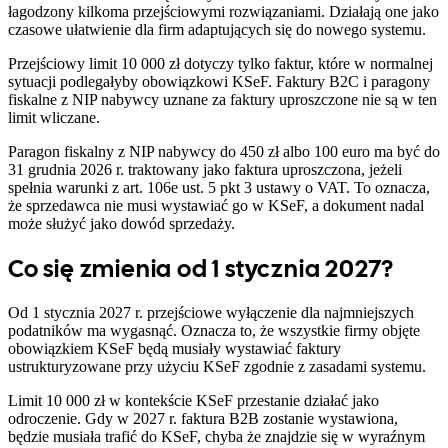
łagodzony kilkoma przejściowymi rozwiązaniami. Działają one jako
czasowe ułatwienie dla firm adaptujących się do nowego systemu.
Przejściowy limit 10 000 zł dotyczy tylko faktur, które w normalnej
sytuacji podlegałyby obowiązkowi KSeF. Faktury B2C i paragony
fiskalne z NIP nabywcy uznane za faktury uproszczone nie są w ten
limit wliczane.
Paragon fiskalny z NIP nabywcy do 450 zł albo 100 euro ma być do
31 grudnia 2026 r. traktowany jako faktura uproszczona, jeżeli
spełnia warunki z art. 106e ust. 5 pkt 3 ustawy o VAT. To oznacza,
że sprzedawca nie musi wystawiać go w KSeF, a dokument nadal
może służyć jako dowód sprzedaży.
Co się zmienia od 1 stycznia 2027?
Od 1 stycznia 2027 r. przejściowe wyłączenie dla najmniejszych
podatników ma wygasnąć. Oznacza to, że wszystkie firmy objęte
obowiązkiem KSeF będą musiały wystawiać faktury
ustrukturyzowane przy użyciu KSeF zgodnie z zasadami systemu.
Limit 10 000 zł w kontekście KSeF przestanie działać jako
odroczenie. Gdy w 2027 r. faktura B2B zostanie wystawiona,
będzie musiała trafić do KSeF, chyba że znajdzie się w wyraźnym