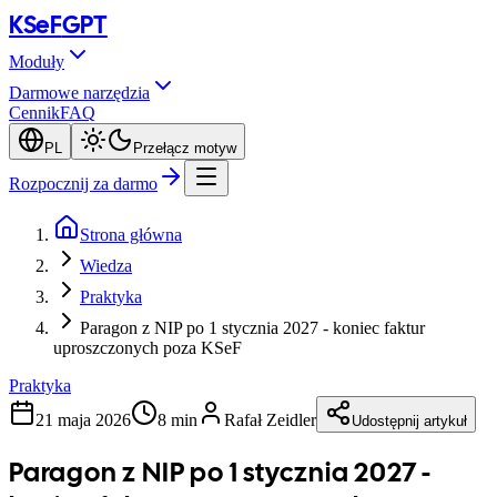
KSeF
GPT
Moduły
Darmowe narzędzia
Cennik
FAQ
PL
Przełącz motyw
Rozpocznij za darmo
Strona główna
Wiedza
Praktyka
Paragon z NIP po 1 stycznia 2027 - koniec faktur
uproszczonych poza KSeF
Praktyka
21 maja 2026
8 min
Rafał Zeidler
Udostępnij artykuł
Paragon z NIP po 1 stycznia 2027 -