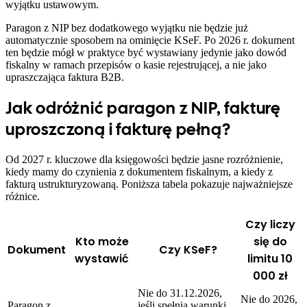
wyjątku ustawowym.
Paragon z NIP bez dodatkowego wyjątku nie będzie już
automatycznie sposobem na ominięcie KSeF. Po 2026 r. dokument
ten będzie mógł w praktyce być wystawiany jedynie jako dowód
fiskalny w ramach przepisów o kasie rejestrującej, a nie jako
upraszczająca faktura B2B.
Jak odróżnić paragon z NIP, fakturę
uproszczoną i fakturę pełną?
Od 2027 r. kluczowe dla księgowości będzie jasne rozróżnienie,
kiedy mamy do czynienia z dokumentem fiskalnym, a kiedy z
fakturą ustrukturyzowaną. Poniższa tabela pokazuje najważniejsze
różnice.
Czy liczy
Kto może
się do
Dokument
Czy KSeF?
wystawić
limitu 10
000 zł
Nie do 31.12.2026,
Nie do 2026,
Paragon z
jeśli spełnia warunki