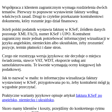
Współpraca z klientem zagranicznym wymaga rozdzielenia dwóch
tematów. Pierwszy to poprawne wystawienie faktury według
właściwych zasad. Drugi to czytelne przekazanie kontrahentowi
dokumentu, który rozumie jego dział finansowy.
Jeżeli polski podatnik wystawia fakturę w KSeF, źródłem danych
pozostaje XML FA(3), numer KSeF i UPO. Kontrahent
zagraniczny może jednak potrzebować informacyjnej wizualizacji w
języku angielskim, niemieckim albo ukraińskim, żeby zrozumieć
pozycje, termin płatności i dane stron.
Czego nie rozstrzyga wersja językowa: nie decyduje o miejscu
świadczenia, stawce VAT, WDT, eksporcie usług ani
samofakturowaniu. Te kwestie wymagają oceny księgowej lub
podatkowej.
Jak to nazwać w mailu: to informacyjna wizualizacja faktury
wystawionej w KSeF, przygotowana po to, żeby kontrahent mógł ją
wygodnie przeczytać.
Praktyczne warianty językowe opisuje artykuł
faktura KSeF po
angielsku, niemiecku i ukraińsku
.
Skoro mamy klientów i koszty, przejdźmy do konkretnego rytmu