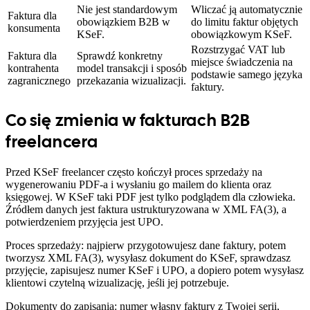
Nie jest standardowym
Wliczać ją automatycznie
Faktura dla
obowiązkiem B2B w
do limitu faktur objętych
konsumenta
KSeF.
obowiązkowym KSeF.
Rozstrzygać VAT lub
Faktura dla
Sprawdź konkretny
miejsce świadczenia na
kontrahenta
model transakcji i sposób
podstawie samego języka
zagranicznego
przekazania wizualizacji.
faktury.
Co się zmienia w fakturach B2B
freelancera
Przed KSeF freelancer często kończył proces sprzedaży na
wygenerowaniu PDF-a i wysłaniu go mailem do klienta oraz
księgowej. W KSeF taki PDF jest tylko podglądem dla człowieka.
Źródłem danych jest faktura ustrukturyzowana w XML FA(3), a
potwierdzeniem przyjęcia jest UPO.
Proces sprzedaży: najpierw przygotowujesz dane faktury, potem
tworzysz XML FA(3), wysyłasz dokument do KSeF, sprawdzasz
przyjęcie, zapisujesz numer KSeF i UPO, a dopiero potem wysyłasz
klientowi czytelną wizualizację, jeśli jej potrzebuje.
Dokumenty do zapisania: numer własny faktury z Twojej serii,