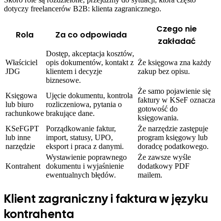
dotyczy freelancerów B2B: klienta zagranicznego.
Czego nie
Rola
Za co odpowiada
zakładać
Dostęp, akceptacja kosztów,
Właściciel
opis dokumentów, kontakt z
Że księgowa zna każdy
JDG
klientem i decyzje
zakup bez opisu.
biznesowe.
Że samo pojawienie się
Księgowa
Ujęcie dokumentu, kontrola
faktury w KSeF oznacza
lub biuro
rozliczeniowa, pytania o
gotowość do
rachunkowe
brakujące dane.
księgowania.
KSeFGPT
Porządkowanie faktur,
Że narzędzie zastępuje
lub inne
import, statusy, UPO,
program księgowy lub
narzędzie
eksport i praca z danymi.
doradcę podatkowego.
Wystawienie poprawnego
Że zawsze wyśle
Kontrahent
dokumentu i wyjaśnienie
dodatkowy PDF
ewentualnych błędów.
mailem.
Klient zagraniczny i faktura w języku
kontrahenta