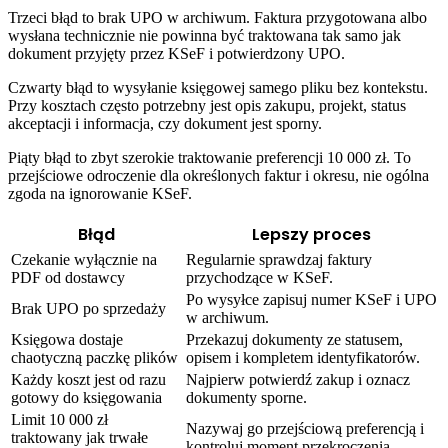
Trzeci błąd to brak UPO w archiwum. Faktura przygotowana albo
wysłana technicznie nie powinna być traktowana tak samo jak
dokument przyjęty przez KSeF i potwierdzony UPO.
Czwarty błąd to wysyłanie księgowej samego pliku bez kontekstu.
Przy kosztach często potrzebny jest opis zakupu, projekt, status
akceptacji i informacja, czy dokument jest sporny.
Piąty błąd to zbyt szerokie traktowanie preferencji 10 000 zł. To
przejściowe odroczenie dla określonych faktur i okresu, nie ogólna
zgoda na ignorowanie KSeF.
Błąd
Lepszy proces
Czekanie wyłącznie na
Regularnie sprawdzaj faktury
PDF od dostawcy
przychodzące w KSeF.
Po wysyłce zapisuj numer KSeF i UPO
Brak UPO po sprzedaży
w archiwum.
Księgowa dostaje
Przekazuj dokumenty ze statusem,
chaotyczną paczkę plików
opisem i kompletem identyfikatorów.
Każdy koszt jest od razu
Najpierw potwierdź zakup i oznacz
gotowy do księgowania
dokumenty sporne.
Limit 10 000 zł
Nazywaj go przejściową preferencją i
traktowany jak trwałe
kontroluj moment przekroczenia.