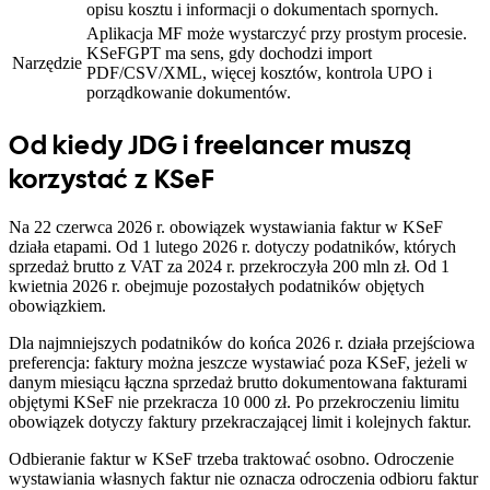
opisu kosztu i informacji o dokumentach spornych.
Aplikacja MF może wystarczyć przy prostym procesie.
KSeFGPT ma sens, gdy dochodzi import
Narzędzie
PDF/CSV/XML, więcej kosztów, kontrola UPO i
porządkowanie dokumentów.
Od kiedy JDG i freelancer muszą
korzystać z KSeF
Na 22 czerwca 2026 r. obowiązek wystawiania faktur w KSeF
działa etapami. Od 1 lutego 2026 r. dotyczy podatników, których
sprzedaż brutto z VAT za 2024 r. przekroczyła 200 mln zł. Od 1
kwietnia 2026 r. obejmuje pozostałych podatników objętych
obowiązkiem.
Dla najmniejszych podatników do końca 2026 r. działa przejściowa
preferencja: faktury można jeszcze wystawiać poza KSeF, jeżeli w
danym miesiącu łączna sprzedaż brutto dokumentowana fakturami
objętymi KSeF nie przekracza 10 000 zł. Po przekroczeniu limitu
obowiązek dotyczy faktury przekraczającej limit i kolejnych faktur.
Odbieranie faktur w KSeF trzeba traktować osobno. Odroczenie
wystawiania własnych faktur nie oznacza odroczenia odbioru faktur