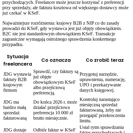
przychodzących. Freelancer może jeszcze korzystać z preferencji
przy sprzedaży, ale faktura kosztowa od większego dostawcy może
już czekać w KSeF.
Najważniejsze rozróżnienia: krajowy B2B z NIP co do zasady
prowadzi do KSeF, gdy wystawca jest już objęty obowiązkiem.
B2C nie jest standardowym obowiązkiem KSeF. Transakcje
zagraniczne wymagają ostrożnego sprawdzenia konkretnego
przypadku.
Sytuacja
Co oznacza
Co zrobić teraz
freelancera
Sprawdź, czy faktury są
JDG wystawia
Przygotuj narzędzie,
już objęte
faktury B2B
uprawnienia, numerację,
obowiązkowym KSeF
krajowym
UPO i przekazywanie
albo przejściową
firmom
danych księgowej.
preferencją.
Kontroluj narastająco
JDG ma
Do końca 2026 r. może
miesięczną sprzedaż
bardzo małą
działać przejściowa
fakturowaną, żeby nie
sprzedaż
preferencja 10 000 zł
przegapić przekroczenia
fakturowaną
brutto miesięcznie.
limitu.
Ustal rytm sprawdzania
JDG dostaje
Odbiór faktur w KSeF
faktur przychodzących i