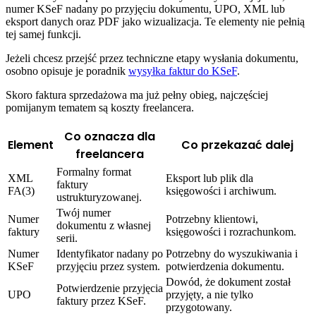
numer KSeF nadany po przyjęciu dokumentu, UPO, XML lub
eksport danych oraz PDF jako wizualizacja. Te elementy nie pełnią
tej samej funkcji.
Jeżeli chcesz przejść przez techniczne etapy wysłania dokumentu,
osobno opisuje je poradnik
wysyłka faktur do KSeF
.
Skoro faktura sprzedażowa ma już pełny obieg, najczęściej
pomijanym tematem są koszty freelancera.
Co oznacza dla
Element
Co przekazać dalej
freelancera
Formalny format
XML
Eksport lub plik dla
faktury
FA(3)
księgowości i archiwum.
ustrukturyzowanej.
Twój numer
Numer
Potrzebny klientowi,
dokumentu z własnej
faktury
księgowości i rozrachunkom.
serii.
Numer
Identyfikator nadany po
Potrzebny do wyszukiwania i
KSeF
przyjęciu przez system.
potwierdzenia dokumentu.
Dowód, że dokument został
Potwierdzenie przyjęcia
UPO
przyjęty, a nie tylko
faktury przez KSeF.
przygotowany.