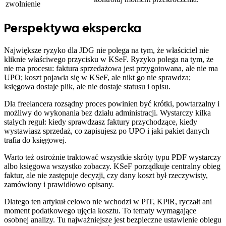
zwolnienie
Perspektywa ekspercka
Największe ryzyko dla JDG nie polega na tym, że właściciel nie
kliknie właściwego przycisku w KSeF. Ryzyko polega na tym, że
nie ma procesu: faktura sprzedażowa jest przygotowana, ale nie ma
UPO; koszt pojawia się w KSeF, ale nikt go nie sprawdza;
księgowa dostaje plik, ale nie dostaje statusu i opisu.
Dla freelancera rozsądny proces powinien być krótki, powtarzalny i
możliwy do wykonania bez działu administracji. Wystarczy kilka
stałych reguł: kiedy sprawdzasz faktury przychodzące, kiedy
wystawiasz sprzedaż, co zapisujesz po UPO i jaki pakiet danych
trafia do księgowej.
Warto też ostrożnie traktować wszystkie skróty typu PDF wystarczy
albo księgowa wszystko zobaczy. KSeF porządkuje centralny obieg
faktur, ale nie zastępuje decyzji, czy dany koszt był rzeczywisty,
zamówiony i prawidłowo opisany.
Dlatego ten artykuł celowo nie wchodzi w PIT, KPiR, ryczałt ani
moment podatkowego ujęcia kosztu. To tematy wymagające
osobnej analizy. Tu najważniejsze jest bezpieczne ustawienie obiegu