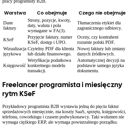
pracy programisty B2B.
Warstwa
Co obejmuje
Czego nie obejmuje
Strony, pozycje, kwoty,
Dane
Tłumaczenia etykiet dla
daty, waluta i pola
faktury
zagranicznego odbiorcy.
wymagane w FA(3).
Przyjęcie faktury, numer
Oceny, czy kontrahent
KSeF
KSeF, dostęp i UPO.
rozumie polski PDF.
Wizualizacja
Czytelny PDF dla klienta
Nowej faktury lub zmiany
językowa
lub działu finansowego.
danych źródłowych.
Weryfikacja podatkowa
Automatycznej decyzji na
Księgowość
konkretnego modelu
podstawie samego języka
transakcji.
dokumentu.
Freelancer programista i miesięczny
rytm KSeF
Przykładowy programista B2B wystawia jedną do pięciu faktur
sprzedażowych miesięcznie, ma koszty SaaS, sprzętu, księgowości,
telefonu, coworkingu i czasem podwykonawcy. Taki wolumen nie
wymaga ciężkiego ERP, ale wymaga powtarzalnego porządku.