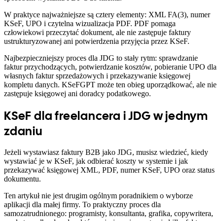
W praktyce najważniejsze są cztery elementy: XML FA(3), numer
KSeF, UPO i czytelna wizualizacja PDF. PDF pomaga
człowiekowi przeczytać dokument, ale nie zastępuje faktury
ustrukturyzowanej ani potwierdzenia przyjęcia przez KSeF.
Najbezpieczniejszy proces dla JDG to stały rytm: sprawdzanie
faktur przychodzących, potwierdzanie kosztów, pobieranie UPO dla
własnych faktur sprzedażowych i przekazywanie księgowej
kompletu danych. KSeFGPT może ten obieg uporządkować, ale nie
zastępuje księgowej ani doradcy podatkowego.
KSeF dla freelancera i JDG w jednym
zdaniu
Jeżeli wystawiasz faktury B2B jako JDG, musisz wiedzieć, kiedy
wystawiać je w KSeF, jak odbierać koszty w systemie i jak
przekazywać księgowej XML, PDF, numer KSeF, UPO oraz status
dokumentu.
Ten artykuł nie jest drugim ogólnym poradnikiem o wyborze
aplikacji dla małej firmy. To praktyczny proces dla
samozatrudnionego: programisty, konsultanta, grafika, copywritera,