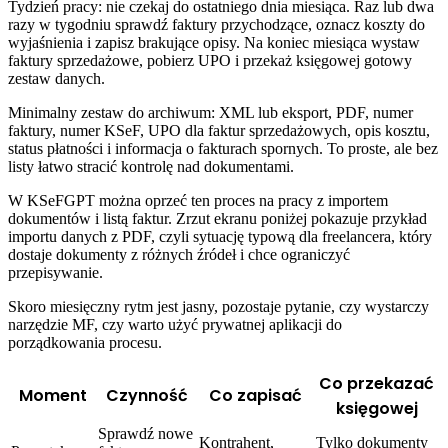
Tydzień pracy: nie czekaj do ostatniego dnia miesiąca. Raz lub dwa
razy w tygodniu sprawdź faktury przychodzące, oznacz koszty do
wyjaśnienia i zapisz brakujące opisy. Na koniec miesiąca wystaw
faktury sprzedażowe, pobierz UPO i przekaż księgowej gotowy
zestaw danych.
Minimalny zestaw do archiwum: XML lub eksport, PDF, numer
faktury, numer KSeF, UPO dla faktur sprzedażowych, opis kosztu,
status płatności i informacja o fakturach spornych. To proste, ale bez
listy łatwo stracić kontrolę nad dokumentami.
W KSeFGPT można oprzeć ten proces na pracy z importem
dokumentów i listą faktur. Zrzut ekranu poniżej pokazuje przykład
importu danych z PDF, czyli sytuację typową dla freelancera, który
dostaje dokumenty z różnych źródeł i chce ograniczyć
przepisywanie.
Skoro miesięczny rytm jest jasny, pozostaje pytanie, czy wystarczy
narzędzie MF, czy warto użyć prywatnej aplikacji do
porządkowania procesu.
Co przekazać
Moment
Czynność
Co zapisać
księgowej
Sprawdź nowe
Kontrahent,
Tylko dokumenty