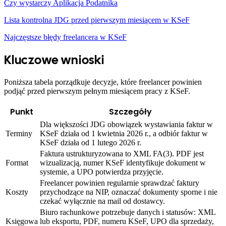
Czy wystarczy Aplikacja Podatnika
Lista kontrolna JDG przed pierwszym miesiącem w KSeF
Najczęstsze błędy freelancera w KSeF
Kluczowe wnioski
Poniższa tabela porządkuje decyzje, które freelancer powinien
podjąć przed pierwszym pełnym miesiącem pracy z KSeF.
Punkt
Szczegóły
Dla większości JDG obowiązek wystawiania faktur w
Terminy
KSeF działa od 1 kwietnia 2026 r., a odbiór faktur w
KSeF działa od 1 lutego 2026 r.
Faktura ustrukturyzowana to XML FA(3). PDF jest
Format
wizualizacją, numer KSeF identyfikuje dokument w
systemie, a UPO potwierdza przyjęcie.
Freelancer powinien regularnie sprawdzać faktury
Koszty
przychodzące na NIP, oznaczać dokumenty sporne i nie
czekać wyłącznie na mail od dostawcy.
Biuro rachunkowe potrzebuje danych i statusów: XML
Księgowa
lub eksportu, PDF, numeru KSeF, UPO dla sprzedaży,