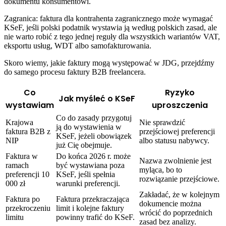
dokumentu konsumentowi.
Zagranica: faktura dla kontrahenta zagranicznego może wymagać
KSeF, jeśli polski podatnik wystawia ją według polskich zasad, ale
nie warto robić z tego jednej reguły dla wszystkich wariantów VAT,
eksportu usług, WDT albo samofakturowania.
Skoro wiemy, jakie faktury mogą występować w JDG, przejdźmy
do samego procesu faktury B2B freelancera.
Co
Ryzyko
Jak myśleć o KSeF
wystawiam
uproszczenia
Co do zasady przygotuj
Krajowa
Nie sprawdzić
ją do wystawienia w
faktura B2B z
przejściowej preferencji
KSeF, jeżeli obowiązek
NIP
albo statusu nabywcy.
już Cię obejmuje.
Faktura w
Do końca 2026 r. może
Nazwa zwolnienie jest
ramach
być wystawiana poza
myląca, bo to
preferencji 10
KSeF, jeśli spełnia
rozwiązanie przejściowe.
000 zł
warunki preferencji.
Zakładać, że w kolejnym
Faktura po
Faktura przekraczająca
dokumencie można
przekroczeniu
limit i kolejne faktury
wrócić do poprzednich
limitu
powinny trafić do KSeF.
zasad bez analizy.