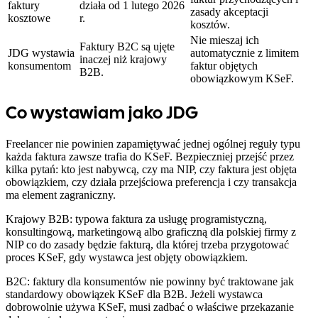
faktury
działa od 1 lutego 2026
zasady akceptacji
kosztowe
r.
kosztów.
Nie mieszaj ich
Faktury B2C są ujęte
JDG wystawia
automatycznie z limitem
inaczej niż krajowy
konsumentom
faktur objętych
B2B.
obowiązkowym KSeF.
Co wystawiam jako JDG
Freelancer nie powinien zapamiętywać jednej ogólnej reguły typu
każda faktura zawsze trafia do KSeF. Bezpieczniej przejść przez
kilka pytań: kto jest nabywcą, czy ma NIP, czy faktura jest objęta
obowiązkiem, czy działa przejściowa preferencja i czy transakcja
ma element zagraniczny.
Krajowy B2B: typowa faktura za usługę programistyczną,
konsultingową, marketingową albo graficzną dla polskiej firmy z
NIP co do zasady będzie fakturą, dla której trzeba przygotować
proces KSeF, gdy wystawca jest objęty obowiązkiem.
B2C: faktury dla konsumentów nie powinny być traktowane jak
standardowy obowiązek KSeF dla B2B. Jeżeli wystawca
dobrowolnie używa KSeF, musi zadbać o właściwe przekazanie