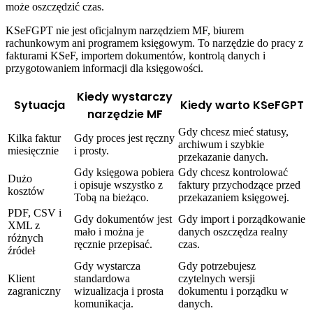
może oszczędzić czas.
KSeFGPT nie jest oficjalnym narzędziem MF, biurem
rachunkowym ani programem księgowym. To narzędzie do pracy z
fakturami KSeF, importem dokumentów, kontrolą danych i
przygotowaniem informacji dla księgowości.
Kiedy wystarczy
Sytuacja
Kiedy warto KSeFGPT
narzędzie MF
Gdy chcesz mieć statusy,
Kilka faktur
Gdy proces jest ręczny
archiwum i szybkie
miesięcznie
i prosty.
przekazanie danych.
Gdy księgowa pobiera
Gdy chcesz kontrolować
Dużo
i opisuje wszystko z
faktury przychodzące przed
kosztów
Tobą na bieżąco.
przekazaniem księgowej.
PDF, CSV i
Gdy dokumentów jest
Gdy import i porządkowanie
XML z
mało i można je
danych oszczędza realny
różnych
ręcznie przepisać.
czas.
źródeł
Gdy wystarcza
Gdy potrzebujesz
Klient
standardowa
czytelnych wersji
zagraniczny
wizualizacja i prosta
dokumentu i porządku w
komunikacja.
danych.