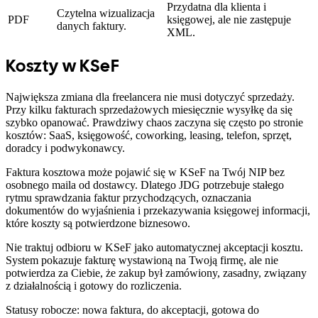
Przydatna dla klienta i
Czytelna wizualizacja
PDF
księgowej, ale nie zastępuje
danych faktury.
XML.
Koszty w KSeF
Największa zmiana dla freelancera nie musi dotyczyć sprzedaży.
Przy kilku fakturach sprzedażowych miesięcznie wysyłkę da się
szybko opanować. Prawdziwy chaos zaczyna się często po stronie
kosztów: SaaS, księgowość, coworking, leasing, telefon, sprzęt,
doradcy i podwykonawcy.
Faktura kosztowa może pojawić się w KSeF na Twój NIP bez
osobnego maila od dostawcy. Dlatego JDG potrzebuje stałego
rytmu sprawdzania faktur przychodzących, oznaczania
dokumentów do wyjaśnienia i przekazywania księgowej informacji,
które koszty są potwierdzone biznesowo.
Nie traktuj odbioru w KSeF jako automatycznej akceptacji kosztu.
System pokazuje fakturę wystawioną na Twoją firmę, ale nie
potwierdza za Ciebie, że zakup był zamówiony, zasadny, związany
z działalnością i gotowy do rozliczenia.
Statusy robocze: nowa faktura, do akceptacji, gotowa do