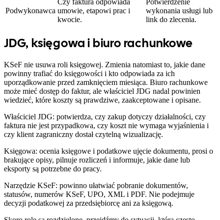
Czy faktura odpowiada
Potwierdzenie
Podwykonawca
umowie, etapowi prac i
wykonania usługi lub
kwocie.
link do zlecenia.
JDG, księgowa i biuro rachunkowe
KSeF nie usuwa roli księgowej. Zmienia natomiast to, jakie dane
powinny trafiać do księgowości i kto odpowiada za ich
uporządkowanie przed zamknięciem miesiąca. Biuro rachunkowe
może mieć dostęp do faktur, ale właściciel JDG nadal powinien
wiedzieć, które koszty są prawdziwe, zaakceptowane i opisane.
Właściciel JDG: potwierdza, czy zakup dotyczy działalności, czy
faktura nie jest przypadkowa, czy koszt nie wymaga wyjaśnienia i
czy klient zagraniczny dostał czytelną wizualizację.
Księgowa: ocenia księgowe i podatkowe ujęcie dokumentu, prosi o
brakujące opisy, pilnuje rozliczeń i informuje, jakie dane lub
eksporty są potrzebne do pracy.
Narzędzie KSeF: powinno ułatwiać pobranie dokumentów,
statusów, numerów KSeF, UPO, XML i PDF. Nie podejmuje
decyzji podatkowej za przedsiębiorcę ani za księgową.
Skoro role są rozdzielone, przejdźmy do sytuacji, która często