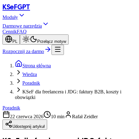
KSeF
GPT
Moduły
Darmowe narzędzia
Cennik
FAQ
PL
Przełącz motyw
Rozpocznij za darmo
Strona główna
Wiedza
Poradnik
KSeF dla freelancera i JDG: faktury B2B, koszty i
obowiązki
Poradnik
22 czerwca 2026
10 min
Rafał Zeidler
Udostępnij artykuł