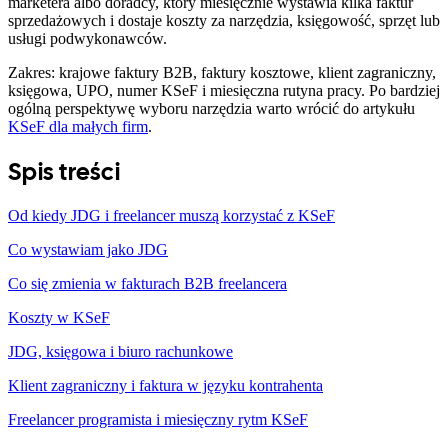
marketera albo doradcy, który miesięcznie wystawia kilka faktur
sprzedażowych i dostaje koszty za narzędzia, księgowość, sprzęt lub
usługi podwykonawców.
Zakres: krajowe faktury B2B, faktury kosztowe, klient zagraniczny,
księgowa, UPO, numer KSeF i miesięczna rutyna pracy. Po bardziej
ogólną perspektywę wyboru narzędzia warto wrócić do artykułu
KSeF dla małych firm
.
Spis treści
Od kiedy JDG i freelancer muszą korzystać z KSeF
Co wystawiam jako JDG
Co się zmienia w fakturach B2B freelancera
Koszty w KSeF
JDG, księgowa i biuro rachunkowe
Klient zagraniczny i faktura w języku kontrahenta
Freelancer programista i miesięczny rytm KSeF