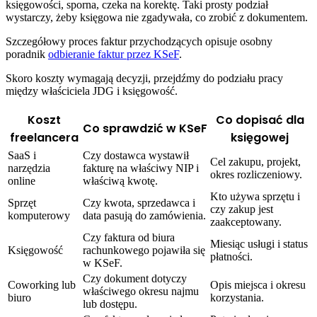
księgowości, sporna, czeka na korektę. Taki prosty podział
wystarczy, żeby księgowa nie zgadywała, co zrobić z dokumentem.
Szczegółowy proces faktur przychodzących opisuje osobny
poradnik
odbieranie faktur przez KSeF
.
Skoro koszty wymagają decyzji, przejdźmy do podziału pracy
między właściciela JDG i księgowość.
Koszt
Co dopisać dla
Co sprawdzić w KSeF
freelancera
księgowej
SaaS i
Czy dostawca wystawił
Cel zakupu, projekt,
narzędzia
fakturę na właściwy NIP i
okres rozliczeniowy.
online
właściwą kwotę.
Kto używa sprzętu i
Sprzęt
Czy kwota, sprzedawca i
czy zakup jest
komputerowy
data pasują do zamówienia.
zaakceptowany.
Czy faktura od biura
Miesiąc usługi i status
Księgowość
rachunkowego pojawiła się
płatności.
w KSeF.
Czy dokument dotyczy
Coworking lub
Opis miejsca i okresu
właściwego okresu najmu
biuro
korzystania.
lub dostępu.