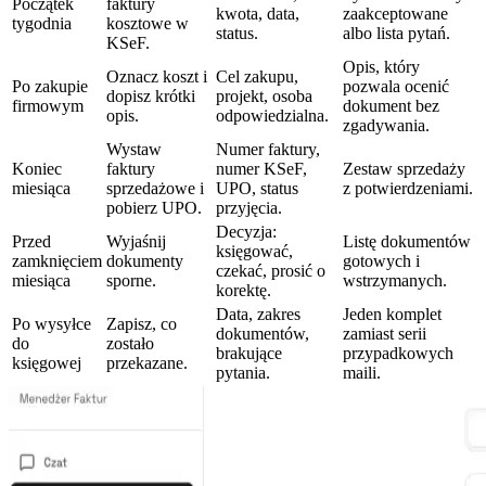
Początek
faktury
kwota, data,
zaakceptowane
tygodnia
kosztowe w
status.
albo lista pytań.
KSeF.
Opis, który
Oznacz koszt i
Cel zakupu,
Po zakupie
pozwala ocenić
dopisz krótki
projekt, osoba
firmowym
dokument bez
opis.
odpowiedzialna.
zgadywania.
Wystaw
Numer faktury,
Koniec
faktury
numer KSeF,
Zestaw sprzedaży
miesiąca
sprzedażowe i
UPO, status
z potwierdzeniami.
pobierz UPO.
przyjęcia.
Decyzja:
Przed
Wyjaśnij
Listę dokumentów
księgować,
zamknięciem
dokumenty
gotowych i
czekać, prosić o
miesiąca
sporne.
wstrzymanych.
korektę.
Data, zakres
Jeden komplet
Po wysyłce
Zapisz, co
dokumentów,
zamiast serii
do
zostało
brakujące
przypadkowych
księgowej
przekazane.
pytania.
maili.