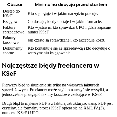
Obszar
Minimalna decyzja przed startem
Dostęp do
Kto się loguje i w jakim narzędziu pracuje.
KSeF
Księgowa
Co dostaje, kiedy dostaje i w jakim formacie.
Faktury
Kto wystawia, kto sprawdza UPO i gdzie zapisuje
sprzedażowe
numer KSeF.
Faktury
Jak często są sprawdzane i kto akceptuje koszt.
kosztowe
Dokumenty
Kto kontaktuje się ze sprzedawcą i kto decyduje o
sporne
wstrzymaniu księgowania.
Najczęstsze błędy freelancera w
KSeF
Pierwszy błąd to skupienie się tylko na własnych fakturach
sprzedażowych. Freelancer może szybko nauczyć się wysyłki, a
jednocześnie przegapić faktury kosztowe czekające w KSeF.
Drugi błąd to mylenie PDF-a z fakturą ustrukturyzowaną. PDF jest
czytelny, ale formalny proces KSeF opiera się na XML FA(3),
numerze KSeF i UPO.