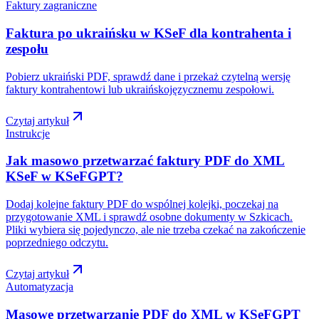
Faktury zagraniczne
Faktura po ukraińsku w KSeF dla kontrahenta i
zespołu
Pobierz ukraiński PDF, sprawdź dane i przekaż czytelną wersję
faktury kontrahentowi lub ukraińskojęzycznemu zespołowi.
Czytaj artykuł
Instrukcje
Jak masowo przetwarzać faktury PDF do XML
KSeF w KSeFGPT?
Dodaj kolejne faktury PDF do wspólnej kolejki, poczekaj na
przygotowanie XML i sprawdź osobne dokumenty w Szkicach.
Pliki wybiera się pojedynczo, ale nie trzeba czekać na zakończenie
poprzedniego odczytu.
Czytaj artykuł
Automatyzacja
Masowe przetwarzanie PDF do XML w KSeFGPT