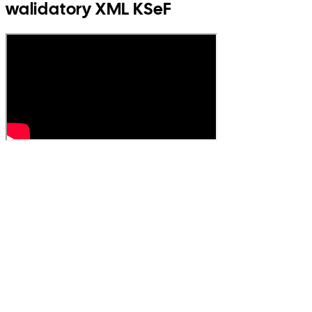
walidatory XML KSeF