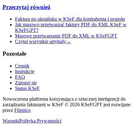
Przeczytaj również
Faktura po ukraińsku w KSeF dla kontrahenta i zespołu
Jak masowo przetwarzać faktury PDF do XML KSeF w
KSeFGPT?
Masowe przetwarzanie PDF do XML w KSeFGPT
Czytaj wszystkie artykuły
→
Pozostałe
Cennik
Instrukcje
FAQ
Zaloguj się
Status KSeF
Nowoczesna platforma korzystająca z sztucznej inteligencji do
zarządzania fakturami w KSeF
© 2026 KSeFGPT jest rozwijane
przez
Flippico
Warunki
Polityka Prywatności