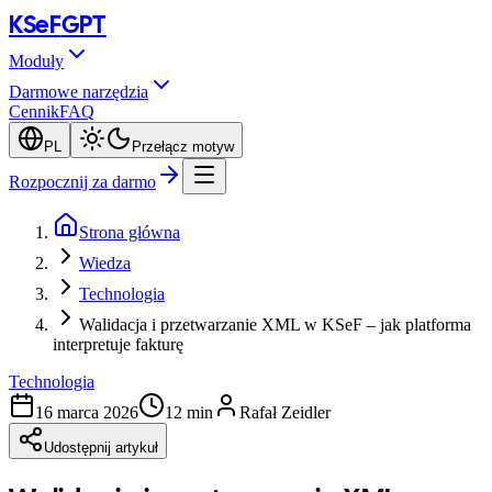
KSeF
GPT
Moduły
Darmowe narzędzia
Cennik
FAQ
PL
Przełącz motyw
Rozpocznij za darmo
Strona główna
Wiedza
Technologia
Walidacja i przetwarzanie XML w KSeF – jak platforma
interpretuje fakturę
Technologia
16 marca 2026
12 min
Rafał Zeidler
Udostępnij artykuł