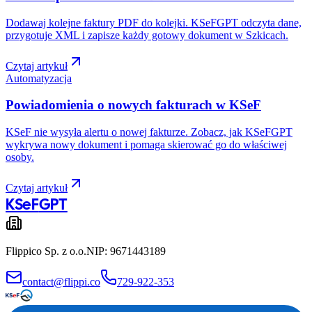
Dodawaj kolejne faktury PDF do kolejki. KSeFGPT odczyta dane,
przygotuje XML i zapisze każdy gotowy dokument w Szkicach.
Czytaj artykuł
Automatyzacja
Powiadomienia o nowych fakturach w KSeF
KSeF nie wysyła alertu o nowej fakturze. Zobacz, jak KSeFGPT
wykrywa nowy dokument i pomaga skierować go do właściwej
osoby.
Czytaj artykuł
KSeF
GPT
Flippico Sp. z o.o.
NIP: 9671443189
contact@flippi.co
729-922-353