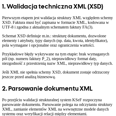
1. Walidacja techniczna XML (XSD)
Pierwszym etapem jest walidacja struktury XML względem schemy
XSD. Faktura musi być zapisana w formacie XML, kodowana w
UTF-8 i zgodna z aktualnym schematem faktury FA(3).
Schemat XSD definiuje m.in.: strukturę dokumentu, dozwolone
elementy i atrybuty, typy danych (np. data, kwota, identyfikator),
pola wymagane i opcjonalne oraz ograniczenia wartości.
Przykładowe błędy wykrywane na tym etapie: brak wymaganych
pól (np. numeru faktury P_2), nieprawidłowy format daty,
niezgodność z przestrzenią nazw XML, nieprawidłowy typ danych.
Jeśli XML nie spełnia schemy XSD, dokument zostaje odrzucony
jeszcze przed analizą biznesową.
2. Parsowanie dokumentu XML
Po przejściu walidacji strukturalnej system KSeF rozpoczyna
parsowanie dokumentu. Parsowanie polega na odczytaniu struktury
XML, zamianie elementów XML na wewnętrzne modele danych
systemu oraz weryfikacji relacji między elementami.