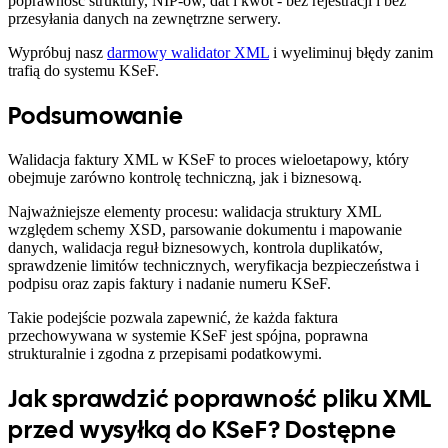
poprawność struktury, NIP-ów, dat i kwot - bez rejestracji i bez
przesyłania danych na zewnętrzne serwery.
Wypróbuj nasz
darmowy walidator XML
i wyeliminuj błędy zanim
trafią do systemu KSeF.
Podsumowanie
Walidacja faktury XML w KSeF to proces wieloetapowy, który
obejmuje zarówno kontrolę techniczną, jak i biznesową.
Najważniejsze elementy procesu: walidacja struktury XML
względem schemy XSD, parsowanie dokumentu i mapowanie
danych, walidacja reguł biznesowych, kontrola duplikatów,
sprawdzenie limitów technicznych, weryfikacja bezpieczeństwa i
podpisu oraz zapis faktury i nadanie numeru KSeF.
Takie podejście pozwala zapewnić, że każda faktura
przechowywana w systemie KSeF jest spójna, poprawna
strukturalnie i zgodna z przepisami podatkowymi.
Jak sprawdzić poprawność pliku XML
przed wysyłką do KSeF? Dostępne